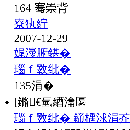
164 骞崇背
寮犱紵
2007-12-29
娓濅腑鍖�
瑙ｆ斁纰�
135
涓�
[鏅€氫綇瀹匽
瑙ｆ斁纰� 鍗楀浗涓芥