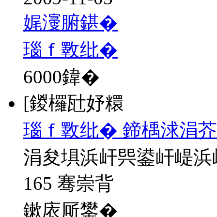
娓濅腑鍖�
瑙ｆ斁纰�
6000
鍏�
[鍐欏瓧妤糫
瑙ｆ斁纰� 鍗楀浗涓芥
涓夋埧浜屽巺鍙屽崼浜
165 骞崇背
鏉庡厛鐢�