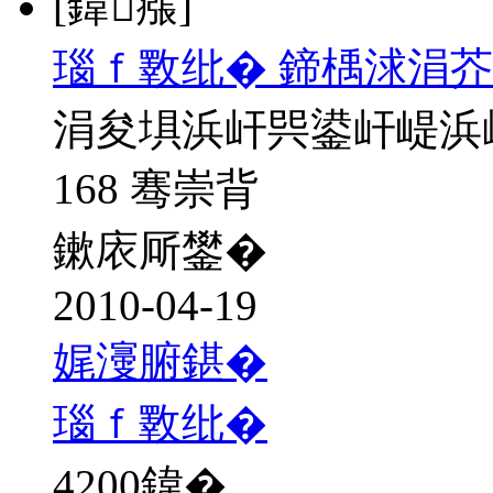
[鍏瘬]
瑙ｆ斁纰� 鍗楀浗涓
涓夋埧浜屽巺鍙屽崼浜
168 骞崇背
鏉庡厛鐢�
2010-04-19
娓濅腑鍖�
瑙ｆ斁纰�
4200
鍏�