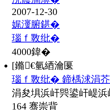
2007-12-30
娓濅腑鍖�
瑙ｆ斁纰�
4000
鍏�
[鏅€氫綇瀹匽
瑙ｆ斁纰� 鍗楀浗涓芥
涓夋埧浜屽巺鍙屽崼浜
164 骞崇背