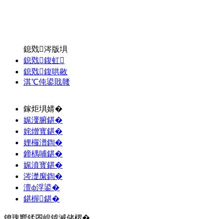
鎴戣涔版埧
鎴戣鍑虹
鎴戣鍑哄敭
淇℃伅鍙戝竷
鎵炬埧婧�
娓濅腑鍖�
姹熷寳鍖�
娌欏潽鍧�
鍗楀哺鍖�
娓濆寳鍖�
涔濋緳鍧�
澶ф浮鍙�
鍖楃鍖�
鐐瑰嚮鍒囨崲鎼滅储椤�