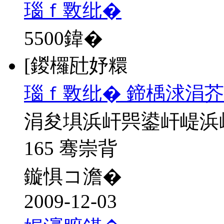
瑙ｆ斁纰�
5500
鍏�
[鍐欏瓧妤糫
瑙ｆ斁纰� 鍗楀浗涓芥
涓夋埧浜屽巺鍙屽崼浜
165 骞崇背
鏇惧コ澹�
2009-12-03