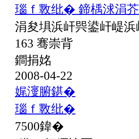
瑙ｆ斁纰� 鍗楀浗涓芥
涓夋埧浜屽巺鍙屽崼浜
163 骞崇背
鐧捐姳
2008-04-22
娓濅腑鍖�
瑙ｆ斁纰�
7500
鍏�