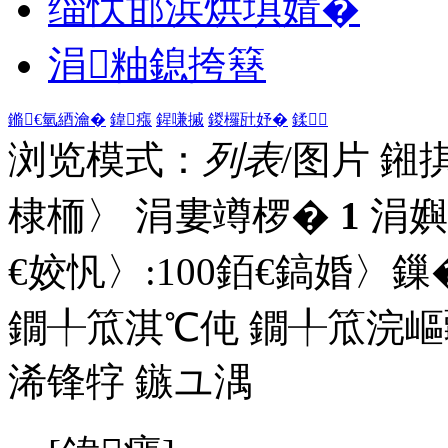
缁忕邯浜烘埧婧�
涓粙鎴挎簮
鏅€氫綇瀹�
鍏瘬
鍟嗛摵
鍐欏瓧妤�
鍒
浏览模式：
列表
/图片
鎺
棣栭〉 涓婁竴椤�
1
涓嬩
€姣忛〉:
100
銆€鎬婚〉鏁�
鐗╀笟淇℃伅
鐗╀笟浣嶇
浠锋牸
鏃ユ湡