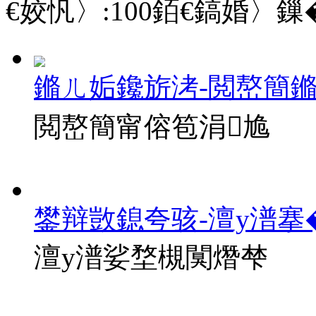
€姣忛〉:
100
銆€鎬婚〉鏁�
鏅ㄦ姤鑱旂洘-閲嶅簡
閲嶅簡甯傛笣涓尯
鐢辩敳鎴夸骇-澶у潽搴
澶у潽娑堥槻闃熸梺