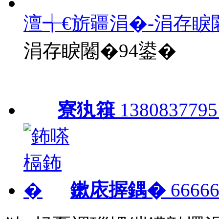
澶╅€旂疆涓�-涓存睙
涓存睙闂�94鍙�
寮犱簯
1380837795
鏉庡搱鍝�
66666