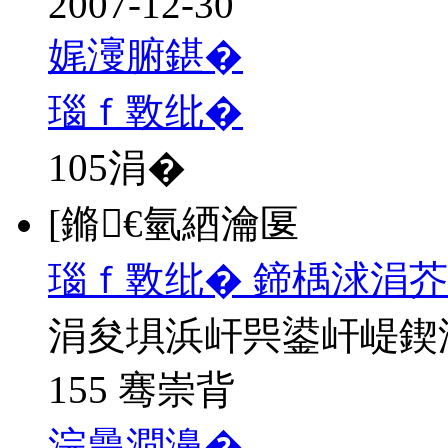
2007-12-30
娓濅腑鍖�
瑙ｆ斁纰�
105
涓�
[鏅€氫綇瀹匽
瑙ｆ斁纰� 鍗楀浗涓芥
涓夋埧浜屽巺鍙屽崼鍥
155 骞崇背
浣曟澗濞�