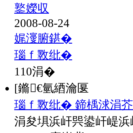
鐜嬫収
2008-08-24
娓濅腑鍖�
瑙ｆ斁纰�
110
涓�
[鏅€氫綇瀹匽
瑙ｆ斁纰� 鍗楀浗涓芥
涓夋埧浜屽巺鍙屽崼浜