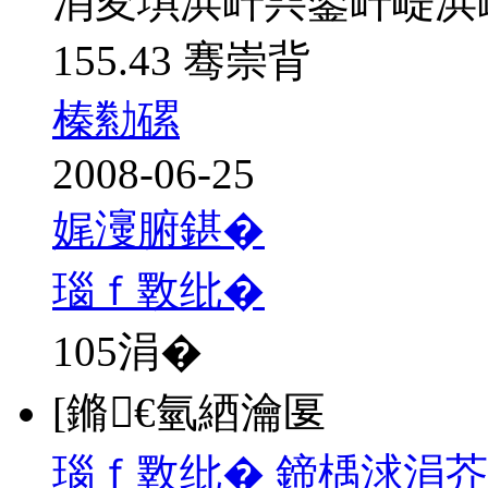
涓夋埧浜屽巺鍙屽崼浜
155.43 骞崇背
榛勬磥
2008-06-25
娓濅腑鍖�
瑙ｆ斁纰�
105
涓�
[鏅€氫綇瀹匽
瑙ｆ斁纰� 鍗楀浗涓芥