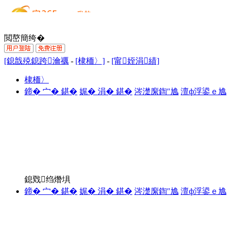
閲嶅簡绔�
[鎴戠殑鎴跨瀹禲
-
[棣栭〉]
-
[甯姪涓績]
棣栭〉
鍗� 宀� 鍖�
娓� 涓� 鍖�
涔濋緳鍧″尯
澶ф浮鍙ｅ尯
鎴戣绉熸埧
鍗� 宀� 鍖�
娓� 涓� 鍖�
涔濋緳鍧″尯
澶ф浮鍙ｅ尯