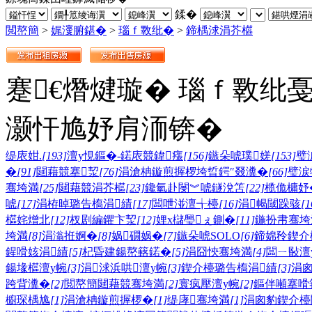
鍒�
閲嶅簡
>
娓濅腑鍖�
>
瑙ｆ斁纰�
>
鍗楀浗涓芥櫙
蹇€熸煡璇� 瑙ｆ斁纰
灏忓尯妤肩洏锛�
缇庡姏.
[193]
澶у悓鏂�-鍩庡競鍏瘬
[156]
鏃朵唬璞嫅
[153]
璧
�
[91]
閮藉競搴洯
[76]
涓滄柟鏇煎搱椤垮晢鍔″叕瀵�
[66]
璧涙
骞垮満
[25]
閮藉競涓芥櫙
[23]
鑱氫赴閿︾唬鐩涗笘
[22]
榄佹槦妤
唬
[17]
涓栫晫璐告槗涓績
[17]
闆呭湴澶╅檯
[16]
涓幆閾跺骇
[1
櫙姹熷北
[12]
杈剧編鑺卞洯
[12]
娌х櫧璺ぇ鍘�
[11]
鍦扮帇骞垮
垮満
[8]
涓滃拰婀�
[8]
娲礀娲�
[7]
鏃朵唬SOLO
[6]
鍗婂矝鍥介
鍟嗗姟涓績
[5]
杞昏建鍚嶅簵鍩�
[5]
涓囧悏骞垮満
[4]
闆ㄧ敯澶
鍚堟櫙澶у帵
[3]
涓浗浜哄澶у帵
[3]
鍥介檯璐告槗涓績
[3]
涓
跨背瀵�
[2]
閲嶅簡閮藉競骞垮満
[2]
寰疯壓澶у帵
[2]
鏂伴噸搴嗗
櫥琛楀尯
[1]
涓滄柟鏇煎搱椤�
[1]
缇庨骞垮満
[1]
涓囪豹鍥介檯