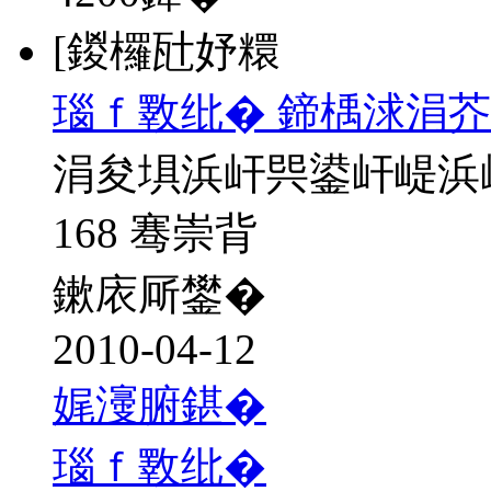
[鍐欏瓧妤糫
瑙ｆ斁纰� 鍗楀浗涓芥
涓夋埧浜屽巺鍙屽崼浜
168 骞崇背
鏉庡厛鐢�
2010-04-12
娓濅腑鍖�
瑙ｆ斁纰�