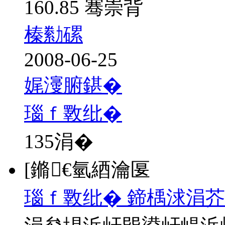
160.85 骞崇背
榛勬磥
2008-06-25
娓濅腑鍖�
瑙ｆ斁纰�
135
涓�
[鏅€氫綇瀹匽
瑙ｆ斁纰� 鍗楀浗涓芥