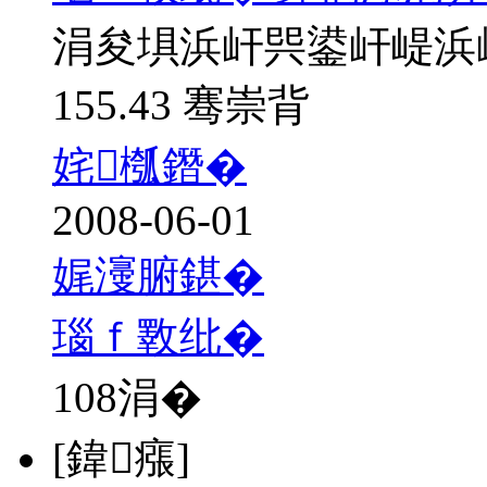
涓夋埧浜屽巺鍙屽崼浜
155.43 骞崇背
姹槬鐕�
2008-06-01
娓濅腑鍖�
瑙ｆ斁纰�
108
涓�
[鍏瘬]