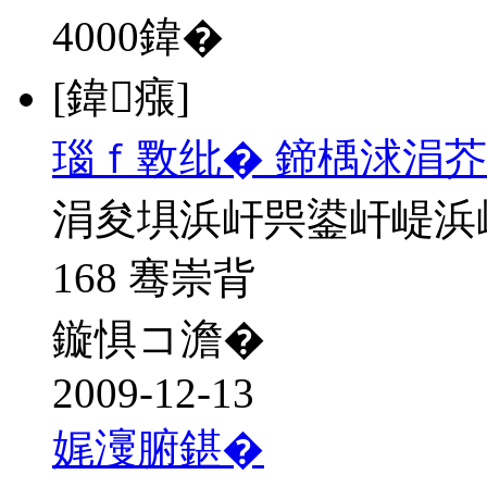
4000
鍏�
[鍏瘬]
瑙ｆ斁纰� 鍗楀浗涓芥
涓夋埧浜屽巺鍙屽崼浜
168 骞崇背
鏇惧コ澹�
2009-12-13
娓濅腑鍖�