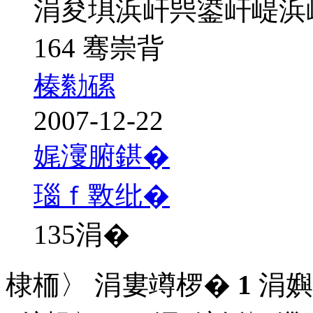
涓夋埧浜屽巺鍙屽崼浜
164 骞崇背
榛勬磥
2007-12-22
娓濅腑鍖�
瑙ｆ斁纰�
135
涓�
棣栭〉 涓婁竴椤�
1
涓嬩