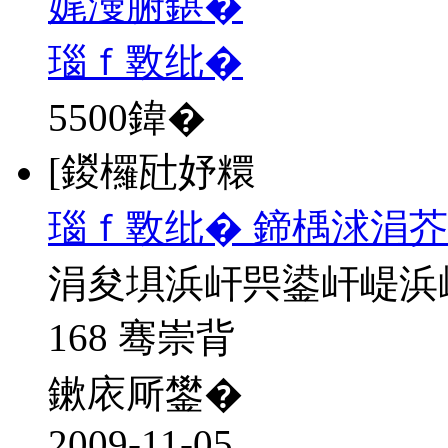
娓濅腑鍖�
瑙ｆ斁纰�
5500
鍏�
[鍐欏瓧妤糫
瑙ｆ斁纰� 鍗楀浗涓芥
涓夋埧浜屽巺鍙屽崼浜
168 骞崇背
鏉庡厛鐢�
2009-11-05