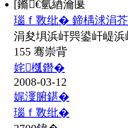
[鏅€氫綇瀹匽
瑙ｆ斁纰� 鍗楀浗涓芥
涓夋埧浜屽巺鍙屽崼浜
155 骞崇背
姹槬鐕�
2008-03-12
娓濅腑鍖�
瑙ｆ斁纰�