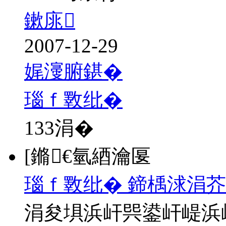
鏉庣
2007-12-29
娓濅腑鍖�
瑙ｆ斁纰�
133
涓�
[鏅€氫綇瀹匽
瑙ｆ斁纰� 鍗楀浗涓芥
涓夋埧浜屽巺鍙屽崼浜