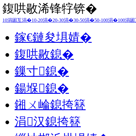
鍑哄敭浠锋牸锛�
10涓囦互涓�
10-20涓�
20-30涓�
30-50涓�
50-100涓�
100涓
鎵€鏈夋埧婧�
鍑哄敭鎴�
鏁寸鎴�
鍚堢鎴�
鎺ㄨ崘鎴挎簮
涓汉鎴挎簮