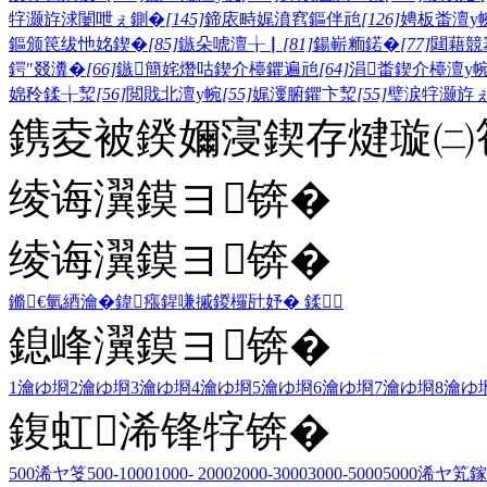
牸灏斿浗闄呭ぇ鍘�
[145]
鍗庡畤娓濆窞鏂伴兘
[126]
娉板畨澶у
鏂颁笢绂忚姳鍥�
[85]
鏃朵唬澶╁▏
[81]
鍚嶄粫鍩�
[77]
閮藉競
鍔″叕瀵�
[66]
鏃簡姹熸咕鍥介檯鑺遍兘
[64]
涓畨鍥介檯澶у
婂矝鍒╁洯
[56]
閲戝北澶у帵
[55]
娓濅腑鑺卞洯
[55]
璧涙牸灏斿
鎸夌被鍨嬭寖鍥存煡璇㈡笣
绫诲瀷鏌ヨ锛�
绫诲瀷鏌ヨ锛�
鏅€氫綇瀹�
鍏瘬
鍟嗛摵
鍐欏瓧妤�
鍒
鎴峰瀷鏌ヨ锛�
1瀹ゆ埛
2瀹ゆ埛
3瀹ゆ埛
4瀹ゆ埛
5瀹ゆ埛
6瀹ゆ埛
7瀹ゆ埛
8瀹ゆ
鍑虹浠锋牸锛�
500浠ヤ笅
500-1000
1000- 2000
2000-3000
3000-5000
5000浠ヤ笂
鎵