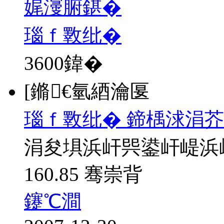
娓濅腑鍖�
瑙ｆ斁纰�
3600
鍏�
[鏅€氫綇瀹匽
瑙ｆ斁纰� 鍗楀浗涓芥
涓夋埧浜屽巺鍙屽崼浜
160.85 骞崇背
鑳℃澗