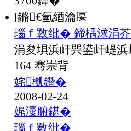
3700
鍏�
[鏅€氫綇瀹匽
瑙ｆ斁纰� 鍗楀浗涓芥
涓夋埧浜屽巺鍙屽崼浜
164 骞崇背
姹槬鐕�
2008-02-24
娓濅腑鍖�
瑙ｆ斁纰�