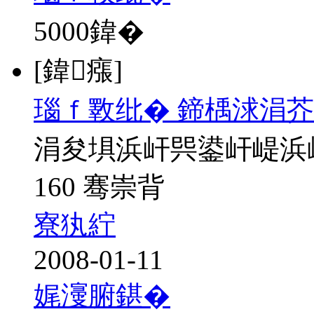
5000
鍏�
[鍏瘬]
瑙ｆ斁纰� 鍗楀浗涓芥
涓夋埧浜屽巺鍙屽崼浜
160 骞崇背
寮犱紵
2008-01-11
娓濅腑鍖�