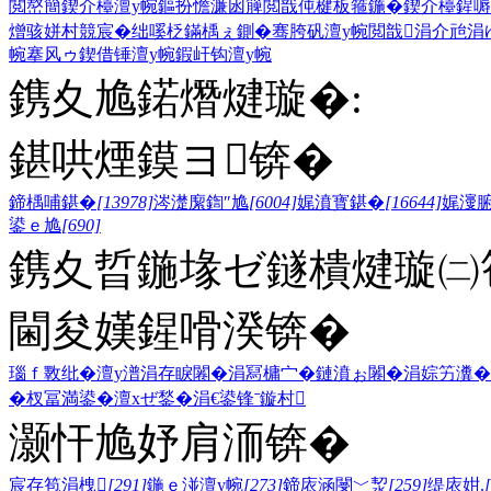
閲嶅簡鍥介檯澶у帵
鏂扮憺濂囦簲閲戠伅楗板箍鍦�
鍥介檯鍟嗕
熷骇
姘村競宸�
绌嗘柉鏋楀ぇ鍘�
骞胯矾澶у帵
閲戠涓介兘
涓
帵
搴风ゥ
鍥借锤澶у帵
鍜屽钩澶у帵
鎸夊尯鍩熸煡璇�:
鍖哄煙鏌ヨ锛�
鍗楀哺鍖�
[13978]
涔濋緳鍧″尯
[6004]
娓濆寳鍖�
[16644]
娓濅
鍙ｅ尯
[690]
鎸夊晢鍦堟ゼ鐩樻煡璇㈡笣
閫夋嫨鍟嗗湀锛�
瑙ｆ斁纰�
澶у潽
涓存睙闂�
涓冩槦宀�
鏈濆ぉ闂�
涓婃竻瀵�
�
杈冨満鍙�
澶хぜ鍫�
涓€鍙锋ˉ
鏇村
灏忓尯妤肩洏锛�
宸存笣涓栧
[291]
鍦ｅ湴澶у帵
[273]
鍗庡涵閿﹀洯
[259]
缇庡姏.