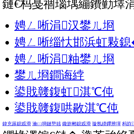
鏈€杩戞祻瑙堣繃鐨勭墿
娉ㄥ唽涓汉鐢ㄦ埛
娉ㄥ唽缁忕邯浜虹敤鎴
娉ㄥ唽涓粙鐢ㄦ埛
鐢ㄦ埛鐧诲綍
鍙戝竷鍑虹淇℃伅
鍙戝竷鍑哄敭淇℃伅
鍏充簬鎴戜滑
瀹㈡埛鏈嶅姟
鑱旂郴鎴戜滑
璇氬緛鑻辨墠
杩斿