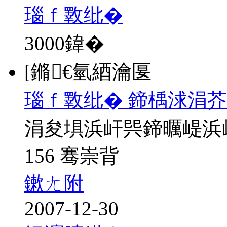
瑙ｆ斁纰�
3000
鍏�
[鏅€氫綇瀹匽
瑙ｆ斁纰� 鍗楀浗涓芥
涓夋埧浜屽巺鍗曞崼浜
156 骞崇背
鏉ㄤ附
2007-12-30