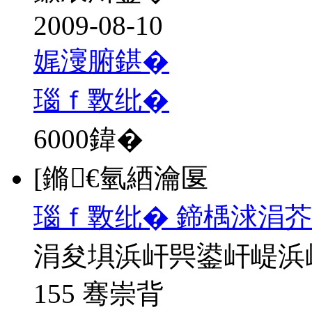
2009-08-10
娓濅腑鍖�
瑙ｆ斁纰�
6000
鍏�
[鏅€氫綇瀹匽
瑙ｆ斁纰� 鍗楀浗涓芥
涓夋埧浜屽巺鍙屽崼浜
155 骞崇背