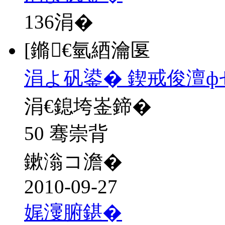
136
涓�
[鏅€氫綇瀹匽
涓よ矾鍙� 鍥戒俊澶ф
涓€鎴垮崟鍗�
50 骞崇背
鏉滃コ澹�
2010-09-27
娓濅腑鍖�