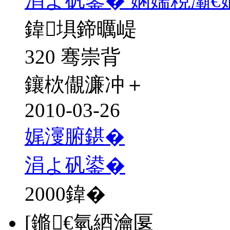
涓よ矾鍙� 娴嬬粯灞€
鍏埧鍗曞崼
320 骞崇背
鑲栨儬濂冲＋
2010-03-26
娓濅腑鍖�
涓よ矾鍙�
2000
鍏�
[鏅€氫綇瀹匽