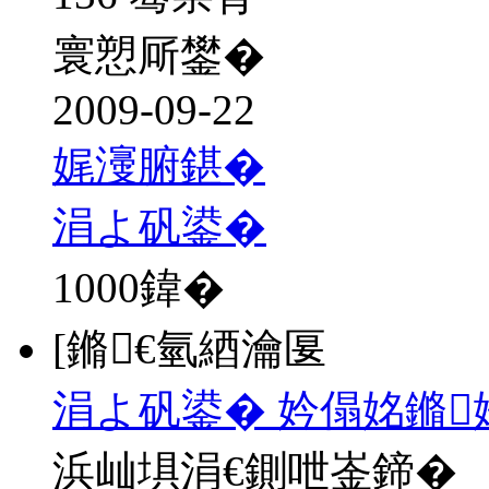
寰愬厛鐢�
2009-09-22
娓濅腑鍖�
涓よ矾鍙�
1000
鍏�
[鏅€氫綇瀹匽
涓よ矾鍙� 妗傝姳鏅
浜屾埧涓€鍘呭崟鍗�