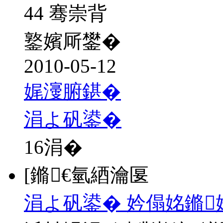
44 骞崇背
鐜嬪厛鐢�
2010-05-12
娓濅腑鍖�
涓よ矾鍙�
16
涓�
[鏅€氫綇瀹匽
涓よ矾鍙� 妗傝姳鏅