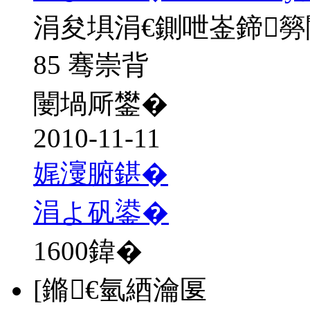
涓夋埧涓€鍘呭崟鍗
85 骞崇背
闄堝厛鐢�
2010-11-11
娓濅腑鍖�
涓よ矾鍙�
1600
鍏�
[鏅€氫綇瀹匽