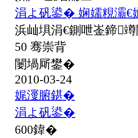
涓よ矾鍙� 娴嬬粯灞€
浜屾埧涓€鍘呭崟鍗
50 骞崇背
闄堝厛鐢�
2010-03-24
娓濅腑鍖�
涓よ矾鍙�
600
鍏�