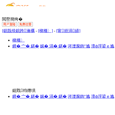
閲嶅簡绔�
[鎴戠殑鎴跨瀹禲
-
[棣栭〉]
-
[甯姪涓績]
棣栭〉
鍗� 宀� 鍖�
娓� 涓� 鍖�
涔濋緳鍧″尯
澶ф浮鍙ｅ尯
鎴戣绉熸埧
鍗� 宀� 鍖�
娓� 涓� 鍖�
涔濋緳鍧″尯
澶ф浮鍙ｅ尯