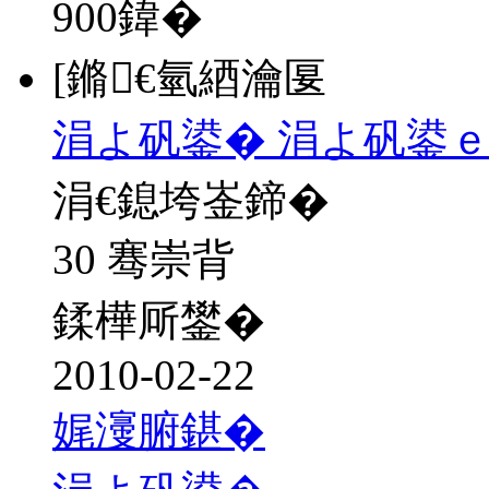
900
鍏�
[鏅€氫綇瀹匽
涓よ矾鍙� 涓よ矾鍙ｅ
涓€鎴垮崟鍗�
30 骞崇背
鍒樺厛鐢�
2010-02-22
娓濅腑鍖�