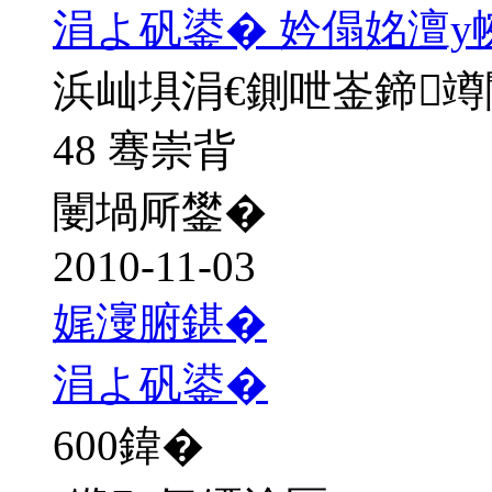
涓よ矾鍙� 妗傝姳澶у
浜屾埧涓€鍘呭崟鍗
48 骞崇背
闄堝厛鐢�
2010-11-03
娓濅腑鍖�
涓よ矾鍙�
600
鍏�