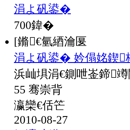
涓よ矾鍙�
700
鍏�
[鏅€氫綇瀹匽
涓よ矾鍙� 妗傝姳鍥
浜屾埧涓€鍘呭崟鍗
55 骞崇背
瀛欒€佸笀
2010-08-27