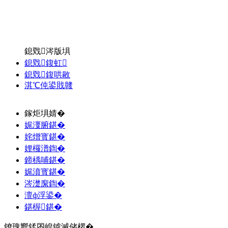
鎴戣涔版埧
鎴戣鍑虹
鎴戣鍑哄敭
淇℃伅鍙戝竷
鎵炬埧婧�
娓濅腑鍖�
姹熷寳鍖�
娌欏潽鍧�
鍗楀哺鍖�
娓濆寳鍖�
涔濋緳鍧�
澶ф浮鍙�
鍖楃鍖�
鐐瑰嚮鍒囨崲鎼滅储椤�