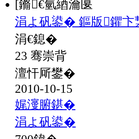
[鏅€氫綇瀹匽
涓よ矾鍙� 鏂版鑺卞
涓€鎴�
23 骞崇背
澶忓厛鐢�
2010-10-15
娓濅腑鍖�
涓よ矾鍙�