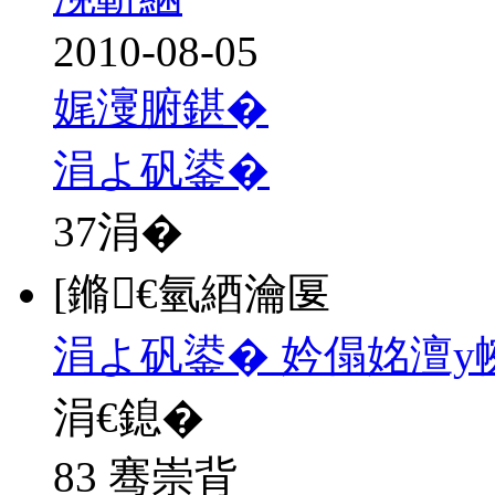
2010-08-05
娓濅腑鍖�
涓よ矾鍙�
37
涓�
[鏅€氫綇瀹匽
涓よ矾鍙� 妗傝姳澶у
涓€鎴�
83 骞崇背