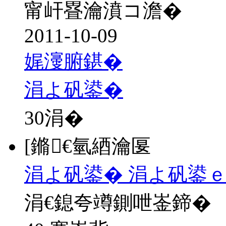
甯屽疂瀹濆コ澹�
2011-10-09
娓濅腑鍖�
涓よ矾鍙�
30
涓�
[鏅€氫綇瀹匽
涓よ矾鍙� 涓よ矾鍙
涓€鎴夸竴鍘呭崟鍗�