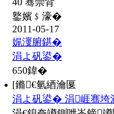
40 骞崇背
鐜嬪﹩濠�
2011-05-17
娓濅腑鍖�
涓よ矾鍙�
650
鍏�
[鏅€氫綇瀹匽
涓よ矾鍙� 涓崕骞垮
涓€鎴夸竴鍘呭崟鍗