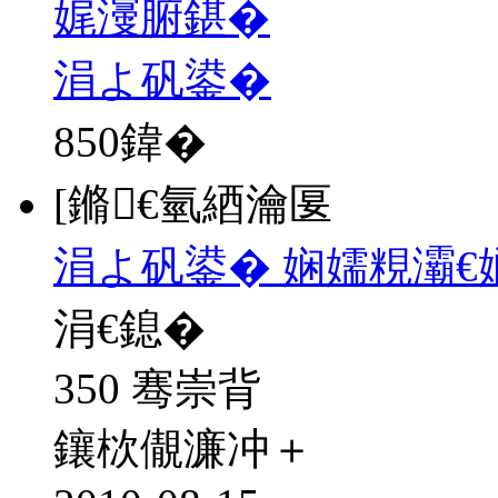
娓濅腑鍖�
涓よ矾鍙�
850
鍏�
[鏅€氫綇瀹匽
涓よ矾鍙� 娴嬬粯灞€
涓€鎴�
350 骞崇背
鑲栨儬濂冲＋