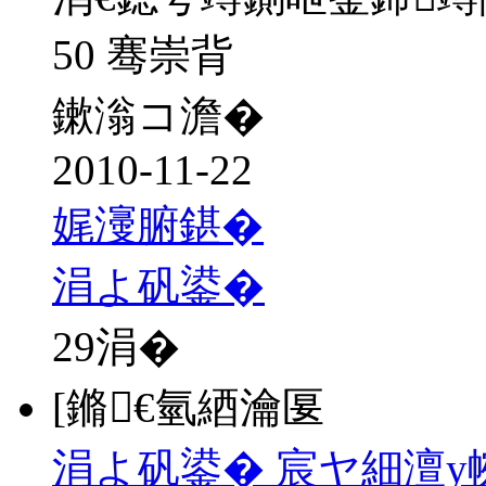
50 骞崇背
鏉滃コ澹�
2010-11-22
娓濅腑鍖�
涓よ矾鍙�
29
涓�
[鏅€氫綇瀹匽
涓よ矾鍙� 宸ヤ細澶у