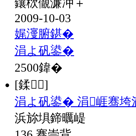
鑲栨儬濂冲＋
2009-10-03
娓濅腑鍖�
涓よ矾鍙�
2500
鍏�
[鍒]
涓よ矾鍙� 涓崕骞垮
浜旀埧鍗曞崼
136 骞崇背