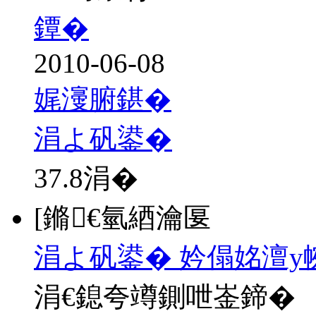
鐔�
2010-06-08
娓濅腑鍖�
涓よ矾鍙�
37.8
涓�
[鏅€氫綇瀹匽
涓よ矾鍙� 妗傝姳澶у
涓€鎴夸竴鍘呭崟鍗�