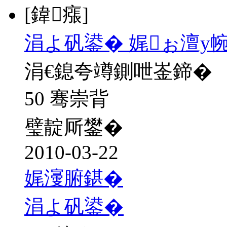
[鍏瘬]
涓よ矾鍙� 娓ぉ澶у
涓€鎴夸竴鍘呭崟鍗�
50 骞崇背
璧靛厛鐢�
2010-03-22
娓濅腑鍖�
涓よ矾鍙�