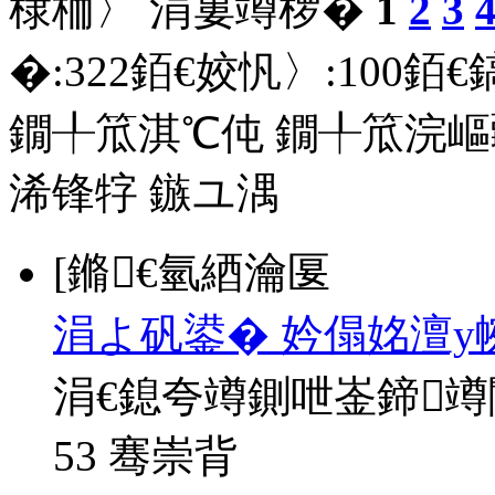
棣栭〉 涓婁竴椤�
1
2
3
�:
322
銆€姣忛〉:
100
銆€
鐗╀笟淇℃伅
鐗╀笟浣嶇
浠锋牸
鏃ユ湡
[鏅€氫綇瀹匽
涓よ矾鍙� 妗傝姳澶у
涓€鎴夸竴鍘呭崟鍗
53 骞崇背