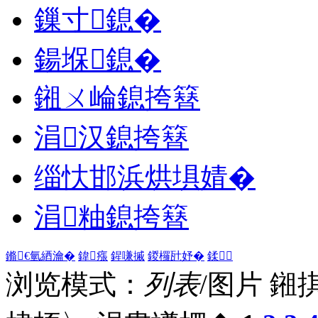
鏁寸鎴�
鍚堢鎴�
鎺ㄨ崘鎴挎簮
涓汉鎴挎簮
缁忕邯浜烘埧婧�
涓粙鎴挎簮
鏅€氫綇瀹�
鍏瘬
鍟嗛摵
鍐欏瓧妤�
鍒
浏览模式：
列表
/图片
鎺