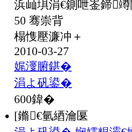
浜屾埧涓€鍘呭崟鍗
50 骞崇背
榻愯壓濂冲＋
2010-03-27
娓濅腑鍖�
涓よ矾鍙�
600
鍏�
[鏅€氫綇瀹匽