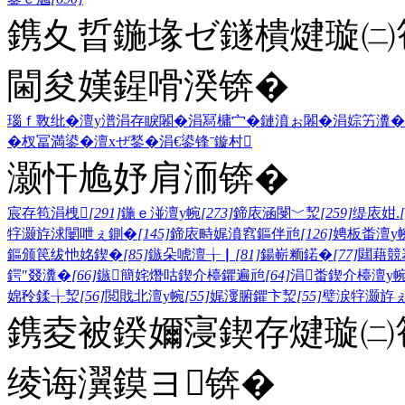
鎸夊晢鍦堟ゼ鐩樻煡璇㈡笣
閫夋嫨鍟嗗湀锛�
瑙ｆ斁纰�
澶у潽
涓存睙闂�
涓冩槦宀�
鏈濆ぉ闂�
涓婃竻瀵�
�
杈冨満鍙�
澶хぜ鍫�
涓€鍙锋ˉ
鏇村
灏忓尯妤肩洏锛�
宸存笣涓栧
[291]
鍦ｅ湴澶у帵
[273]
鍗庡涵閿﹀洯
[259]
缇庡姏.
牸灏斿浗闄呭ぇ鍘�
[145]
鍗庡畤娓濆窞鏂伴兘
[126]
娉板畨澶у
鏂颁笢绂忚姳鍥�
[85]
鏃朵唬澶╁▏
[81]
鍚嶄粫鍩�
[77]
閮藉競
鍔″叕瀵�
[66]
鏃簡姹熸咕鍥介檯鑺遍兘
[64]
涓畨鍥介檯澶у
婂矝鍒╁洯
[56]
閲戝北澶у帵
[55]
娓濅腑鑺卞洯
[55]
璧涙牸灏斿
鎸夌被鍨嬭寖鍥存煡璇㈡笣
绫诲瀷鏌ヨ锛�