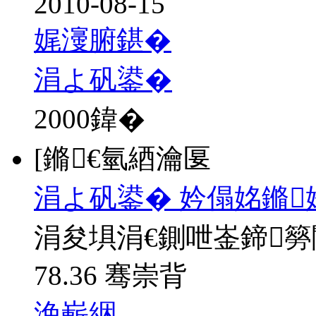
2010-08-15
娓濅腑鍖�
涓よ矾鍙�
2000
鍏�
[鏅€氫綇瀹匽
涓よ矾鍙� 妗傝姳鏅
涓夋埧涓€鍘呭崟鍗
78.36 骞崇背
浼嶄綑