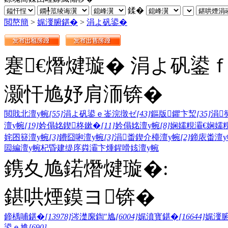
鍒�
閲嶅簡
>
娓濅腑鍖�
>
涓よ矾鍙�
蹇€熸煡璇� 涓よ矾鍙
灏忓尯妤肩洏锛�
閲戝北澶у帵
[55]
涓よ矾鍙ｅ崟浣撴ゼ
[43]
鏂版鑺卞洯
[35]
涓
澶у帵
[19]
妗傝姳鍥柊鏉�
[11]
妗傝姳澶у帵
[8]
娴嬬粯灞€娴嬬
姹囨簮澶у帵
[3]
鐨囧啝澶у帵
[3]
涓畨鍥介檯澶у帵
[2]
鍗庡畨澶у
囩編澶у帵
杞昏建缇庝粦
灞卞煄鍟嗗姟澶у帵
鎸夊尯鍩熸煡璇�:
鍖哄煙鏌ヨ锛�
鍗楀哺鍖�
[13978]
涔濋緳鍧″尯
[6004]
娓濆寳鍖�
[16644]
娓濅
鍙ｅ尯
[690]