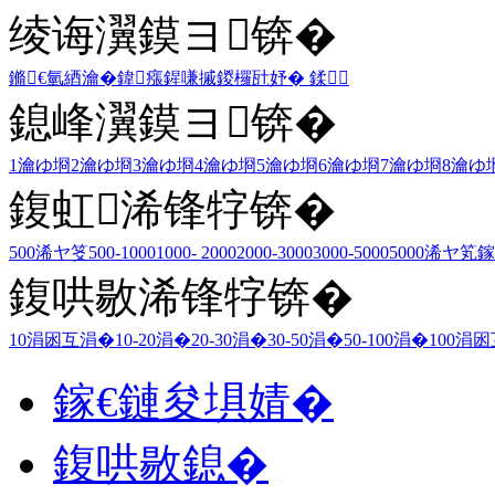
绫诲瀷鏌ヨ锛�
鏅€氫綇瀹�
鍏瘬
鍟嗛摵
鍐欏瓧妤�
鍒
鎴峰瀷鏌ヨ锛�
1瀹ゆ埛
2瀹ゆ埛
3瀹ゆ埛
4瀹ゆ埛
5瀹ゆ埛
6瀹ゆ埛
7瀹ゆ埛
8瀹ゆ
鍑虹浠锋牸锛�
500浠ヤ笅
500-1000
1000- 2000
2000-3000
3000-5000
5000浠ヤ笂
鎵
鍑哄敭浠锋牸锛�
10涓囦互涓�
10-20涓�
20-30涓�
30-50涓�
50-100涓�
100涓
鎵€鏈夋埧婧�
鍑哄敭鎴�