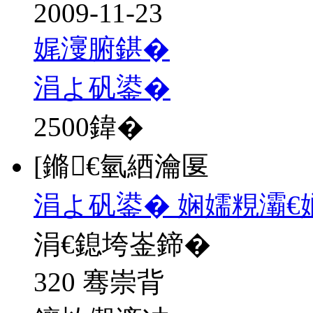
2009-11-23
娓濅腑鍖�
涓よ矾鍙�
2500
鍏�
[鏅€氫綇瀹匽
涓よ矾鍙� 娴嬬粯灞€
涓€鎴垮崟鍗�
320 骞崇背