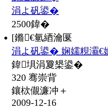
涓よ矾鍙�
2500
鍏�
[鏅€氫綇瀹匽
涓よ矾鍙� 娴嬬粯灞€
鍏埧涓夐槼鍙�
320 骞崇背
鑲栨儬濂冲＋
2009-12-16