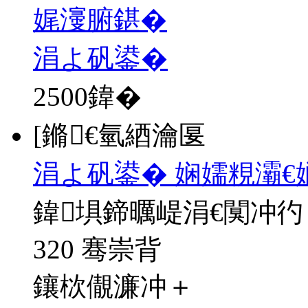
娓濅腑鍖�
涓よ矾鍙�
2500
鍏�
[鏅€氫綇瀹匽
涓よ矾鍙� 娴嬬粯灞€
鍏埧鍗曞崼涓€闃冲彴
320 骞崇背
鑲栨儬濂冲＋