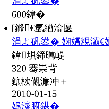
涓よ矾鍙�
600
鍏�
[鏅€氫綇瀹匽
涓よ矾鍙� 娴嬬粯灞€
鍏埧鍗曞崼
320 骞崇背
鑲栨儬濂冲＋
2010-01-15
娓濅腑鍖�