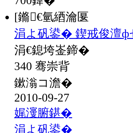
700
鍏�
[鏅€氫綇瀹匽
涓よ矾鍙� 鍥戒俊澶ф
涓€鎴垮崟鍗�
340 骞崇背
鏉滃コ澹�
2010-09-27
娓濅腑鍖�
涓よ矾鍙�