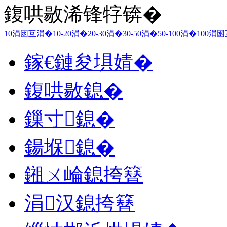
鍑哄敭浠锋牸锛�
10涓囦互涓�
10-20涓�
20-30涓�
30-50涓�
50-100涓�
100涓
鎵€鏈夋埧婧�
鍑哄敭鎴�
鏁寸鎴�
鍚堢鎴�
鎺ㄨ崘鎴挎簮
涓汉鎴挎簮