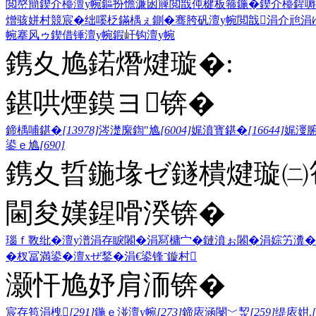
閲嶅簡鍥介檯澶у帵
鏂扮憺濂囦簲閲戠伅楗板箍鍦�
鍥介檯鍟嗕
熷骇
姘村競宸�
绌嗘柉鏋楀ぇ鍘�
骞胯矾澶у帵
閲戠涓介兘
涓
帵
搴风ゥ
鍥借锤澶у帵
鍜屽钩澶у帵
鎸夊尯鍩熸煡璇�:
鍖哄煙鏌ヨ锛�
鍗楀哺鍖�
[13978]
涔濋緳鍧″尯
[6004]
娓濆寳鍖�
[16644]
娓濅
鍙ｅ尯
[690]
鎸夊晢鍦堟ゼ鐩樻煡璇㈡笣
閫夋嫨鍟嗗湀锛�
瑙ｆ斁纰�
澶у潽
涓存睙闂�
涓冩槦宀�
鏈濆ぉ闂�
涓婃竻瀵�
�
杈冨満鍙�
澶хぜ鍫�
涓€鍙锋ˉ
鏇村
灏忓尯妤肩洏锛�
宸存笣涓栧
[291]
鍦ｅ湴澶у帵
[273]
鍗庡涵閿﹀洯
[259]
缇庡姏.