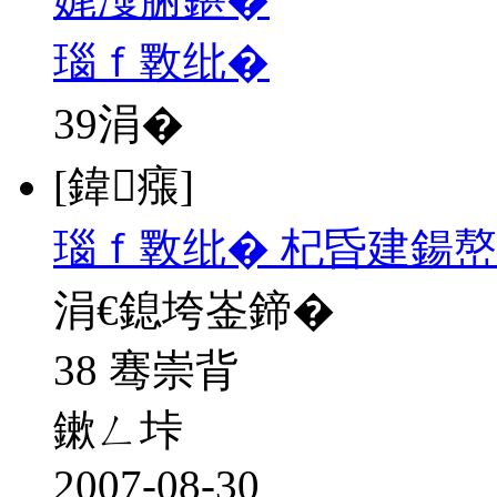
瑙ｆ斁纰�
39
涓�
[鍏瘬]
瑙ｆ斁纰� 杞昏建鍚嶅
涓€鎴垮崟鍗�
38 骞崇背
鏉ㄥ垰
2007-08-30