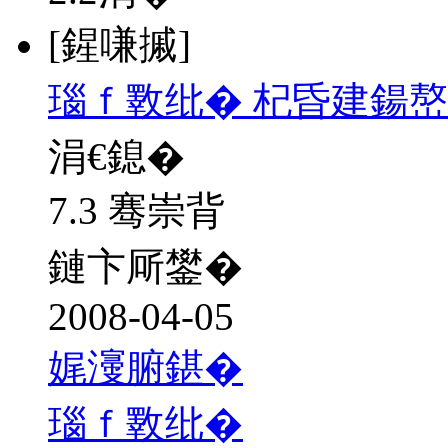
[鍟嗛摵]
瑙ｆ斁纰� 杞昏建鍚嶅
涓€鎴�
7.3 骞崇背
鏈卞厛鐢�
2008-04-05
娓濅腑鍖�
瑙ｆ斁纰�