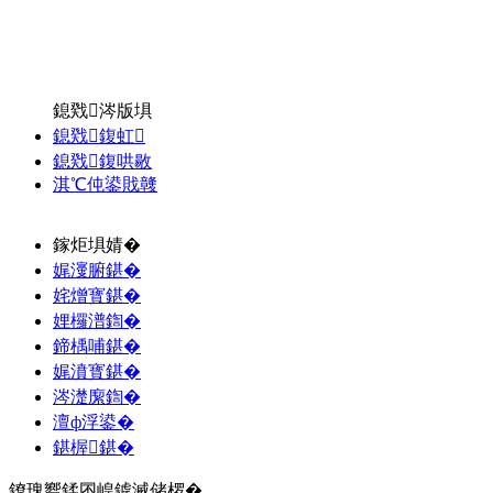
鎴戣涔版埧
鎴戣鍑虹
鎴戣鍑哄敭
淇℃伅鍙戝竷
鎵炬埧婧�
娓濅腑鍖�
姹熷寳鍖�
娌欏潽鍧�
鍗楀哺鍖�
娓濆寳鍖�
涔濋緳鍧�
澶ф浮鍙�
鍖楃鍖�
鐐瑰嚮鍒囨崲鎼滅储椤�