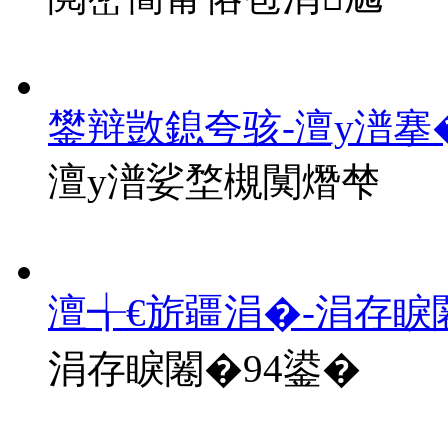
鐢辩敳鎴夸骇-澶у潽搴
澶у潽娑堥槻闃熸梺
澶╅€旂疆涓�-涓存睙
涓存睙闂�94鍙�