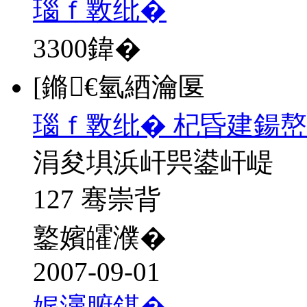
瑙ｆ斁纰�
3300
鍏�
[鏅€氫綇瀹匽
瑙ｆ斁纰� 杞昏建鍚
涓夋埧浜屽巺鍙屽崼
127 骞崇背
鐜嬪皬濮�
2007-09-01
娓濅腑鍖�