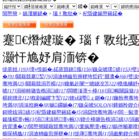
鍒�
閲嶅簡
>
娓濅腑鍖�
>
瑙ｆ斁纰�
>
杞昏建鍚嶅簵鍩�
蹇€熸煡璇� 瑙ｆ斁纰
灏忓尯妤肩洏锛�
缇庡姏.
[193]
澶у悓鏂�-鍩庡競鍏瘬
[156]
鏃朵唬璞嫅
[153]
璧
�
[91]
閮藉競搴洯
[76]
涓滄柟鏇煎搱椤垮晢鍔″叕瀵�
[66]
璧涙
骞垮満
[25]
閮藉競涓芥櫙
[23]
鑱氫赴閿︾唬鐩涗笘
[22]
榄佹槦妤
唬
[17]
涓栫晫璐告槗涓績
[17]
闆呭湴澶╅檯
[16]
涓幆閾跺骇
[1
櫙姹熷北
[12]
杈剧編鑺卞洯
[12]
娌х櫧璺ぇ鍘�
[11]
鍦扮帇骞垮
垮満
[8]
涓滃拰婀�
[8]
娲礀娲�
[7]
鏃朵唬SOLO
[6]
鍗婂矝鍥介
鍟嗗姟涓績
[5]
杞昏建鍚嶅簵鍩�
[5]
涓囧悏骞垮満
[4]
闆ㄧ敯澶
鍚堟櫙澶у帵
[3]
涓浗浜哄澶у帵
[3]
鍥介檯璐告槗涓績
[3]
涓
跨背瀵�
[2]
閲嶅簡閮藉競骞垮満
[2]
寰疯壓澶у帵
[2]
鏂伴噸搴嗗
櫥琛楀尯
[1]
涓滄柟鏇煎搱椤�
[1]
缇庨骞垮満
[1]
涓囪豹鍥介檯