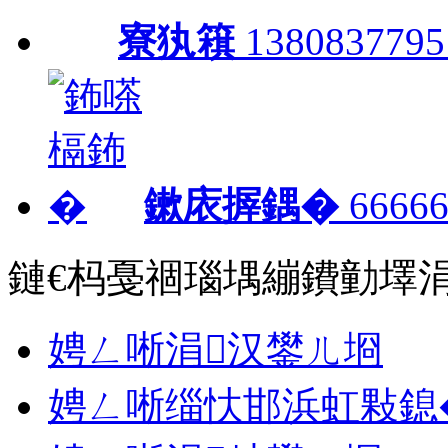
寮犱簯
1380837795
鏉庡搱鍝�
66666
鏈€杩戞祻瑙堣繃鐨勭墿
娉ㄥ唽涓汉鐢ㄦ埛
娉ㄥ唽缁忕邯浜虹敤鎴