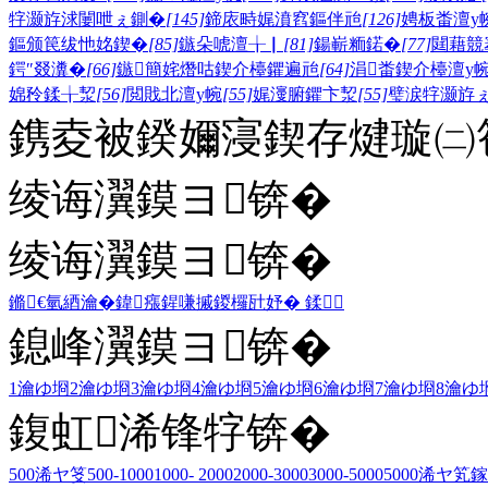
牸灏斿浗闄呭ぇ鍘�
[145]
鍗庡畤娓濆窞鏂伴兘
[126]
娉板畨澶у
鏂颁笢绂忚姳鍥�
[85]
鏃朵唬澶╁▏
[81]
鍚嶄粫鍩�
[77]
閮藉競
鍔″叕瀵�
[66]
鏃簡姹熸咕鍥介檯鑺遍兘
[64]
涓畨鍥介檯澶у
婂矝鍒╁洯
[56]
閲戝北澶у帵
[55]
娓濅腑鑺卞洯
[55]
璧涙牸灏斿
鎸夌被鍨嬭寖鍥存煡璇㈡笣
绫诲瀷鏌ヨ锛�
绫诲瀷鏌ヨ锛�
鏅€氫綇瀹�
鍏瘬
鍟嗛摵
鍐欏瓧妤�
鍒
鎴峰瀷鏌ヨ锛�
1瀹ゆ埛
2瀹ゆ埛
3瀹ゆ埛
4瀹ゆ埛
5瀹ゆ埛
6瀹ゆ埛
7瀹ゆ埛
8瀹ゆ
鍑虹浠锋牸锛�
500浠ヤ笅
500-1000
1000- 2000
2000-3000
3000-5000
5000浠ヤ笂
鎵