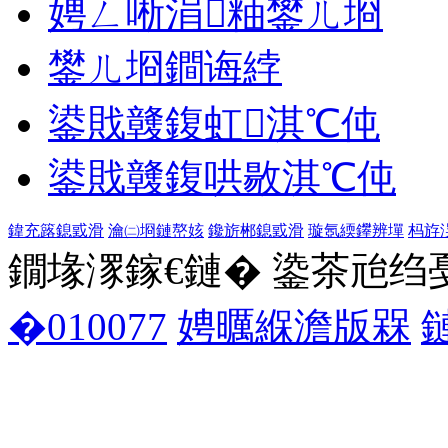
娉ㄥ唽涓粙鐢ㄦ埛
鐢ㄦ埛鐧诲綍
鍙戝竷鍑虹淇℃伅
鍙戝竷鍑哄敭淇℃伅
鍏充簬鎴戜滑
瀹㈡埛鏈嶅姟
鑱旂郴鎴戜滑
璇氬緛鑻辨墠
杩斿
鐗堟潈鎵€鏈� 鍌茶兘绉戞妧 1
�010077
娉曞緥澹版槑