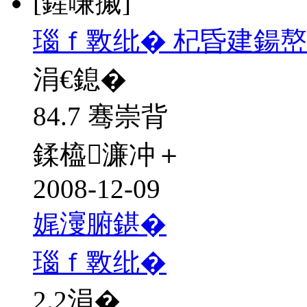
[鍟嗛摵]
瑙ｆ斁纰� 杞昏建鍚嶅
涓€鎴�
84.7 骞崇背
鍒橀濂冲＋
2008-12-09
娓濅腑鍖�
瑙ｆ斁纰�
2.2
涓�