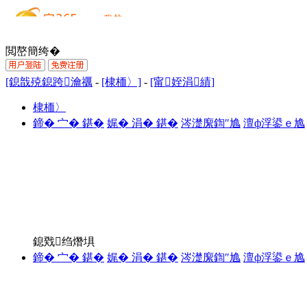
閲嶅簡绔�
[鎴戠殑鎴跨瀹禲
-
[棣栭〉]
-
[甯姪涓績]
棣栭〉
鍗� 宀� 鍖�
娓� 涓� 鍖�
涔濋緳鍧″尯
澶ф浮鍙ｅ尯
鎴戣绉熸埧
鍗� 宀� 鍖�
娓� 涓� 鍖�
涔濋緳鍧″尯
澶ф浮鍙ｅ尯