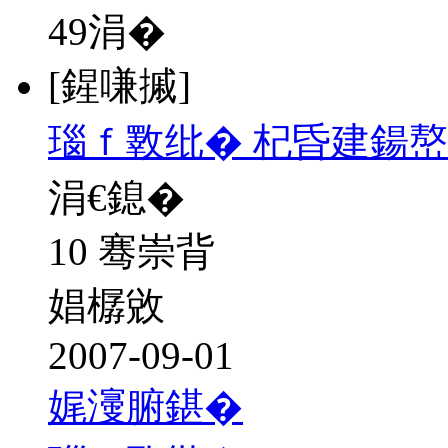
49
涓�
[鍟嗛摵]
瑙ｆ斁纰� 杞昏建鍚嶅
涓€鎴�
10 骞崇背
娼樼敓
2007-09-01
娓濅腑鍖�