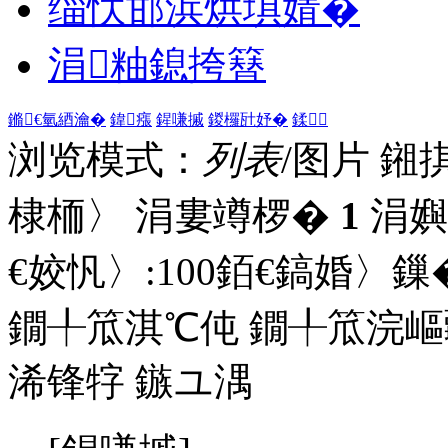
缁忕邯浜烘埧婧�
涓粙鎴挎簮
鏅€氫綇瀹�
鍏瘬
鍟嗛摵
鍐欏瓧妤�
鍒
浏览模式：
列表
/图片
鎺
棣栭〉 涓婁竴椤�
1
涓嬩
€姣忛〉:
100
銆€鎬婚〉鏁�
鐗╀笟淇℃伅
鐗╀笟浣嶇
浠锋牸
鏃ユ湡