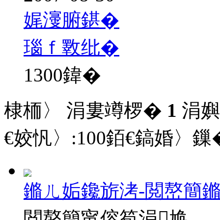
娓濅腑鍖�
瑙ｆ斁纰�
1300
鍏�
棣栭〉 涓婁竴椤�
1
涓嬩
€姣忛〉:
100
銆€鎬婚〉鏁�
鏅ㄦ姤鑱旂洘-閲嶅簡
閲嶅簡甯傛笣涓尯