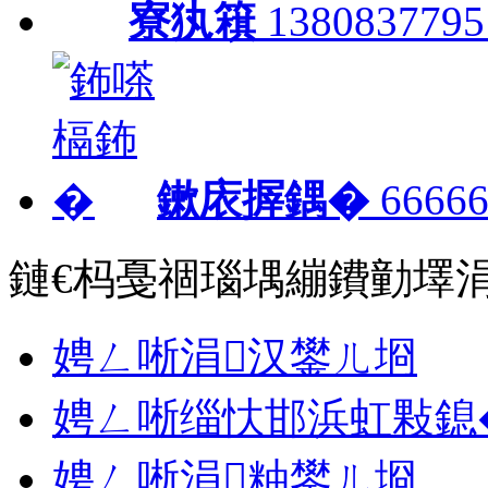
寮犱簯
1380837795
鏉庡搱鍝�
66666
鏈€杩戞祻瑙堣繃鐨勭墿
娉ㄥ唽涓汉鐢ㄦ埛
娉ㄥ唽缁忕邯浜虹敤鎴
娉ㄥ唽涓粙鐢ㄦ埛