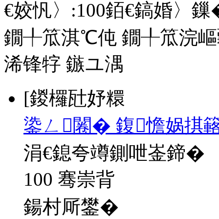
€姣忛〉:
100
銆€鎬婚〉鏁�
鐗╀笟淇℃伅
鐗╀笟浣嶇
浠锋牸
鏃ユ湡
[鍐欏瓧妤糫
鍌ㄥ闂� 鍑憺娲掑簵
涓€鎴夸竴鍘呭崟鍗�
100 骞崇背
鍚村厛鐢�