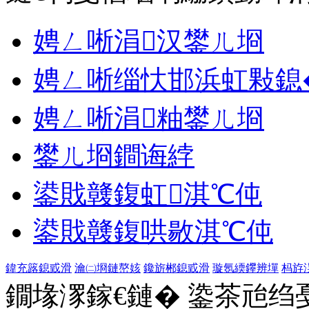
娉ㄥ唽涓汉鐢ㄦ埛
娉ㄥ唽缁忕邯浜虹敤鎴
娉ㄥ唽涓粙鐢ㄦ埛
鐢ㄦ埛鐧诲綍
鍙戝竷鍑虹淇℃伅
鍙戝竷鍑哄敭淇℃伅
鍏充簬鎴戜滑
瀹㈡埛鏈嶅姟
鑱旂郴鎴戜滑
璇氬緛鑻辨墠
杩斿
鐗堟潈鎵€鏈� 鍌茶兘绉戞妧 1