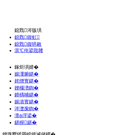
鎴戣涔版埧
鎴戣鍑虹
鎴戣鍑哄敭
淇℃伅鍙戝竷
鎵炬埧婧�
娓濅腑鍖�
姹熷寳鍖�
娌欏潽鍧�
鍗楀哺鍖�
娓濆寳鍖�
涔濋緳鍧�
澶ф浮鍙�
鍖楃鍖�
鐐瑰嚮鍒囨崲鎼滅储椤�