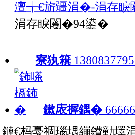
澶╅€旂疆涓�-涓存睙
涓存睙闂�94鍙�
寮犱簯
1380837795
鏉庡搱鍝�
66666
鏈€杩戞祻瑙堣繃鐨勭墿