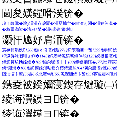
閫夋嫨鍟嗗湀锛�
瑙ｆ斁纰�
澶у潽
涓存睙闂�
涓冩槦宀�
鏈濆ぉ闂�
涓婃竻瀵�
�
杈冨満鍙�
澶хぜ鍫�
涓€鍙锋ˉ
鏇村
灏忓尯妤肩洏锛�
宸存笣涓栧
[288]
鍦ｅ湴澶у帵
[271]
鍗庡涵閿﹀洯
[255]
娴峰
牸灏斿浗闄呭ぇ鍘�
[145]
鍗庡畤娓濆窞鏂伴兘
[123]
娉板畨澶у
鏂颁笢绂忚姳鍥�
[85]
鏃朵唬澶╁▏
[80]
鍚嶄粫鍩�
[77]
閮藉競
鍔″叕瀵�
[66]
鏃簡姹熸咕鍥介檯鑺遍兘
[64]
閾朵腑澶у帵
[60]
囨澐灞卞簞
[56]
閲戝北澶у帵
[55]
娓濅腑鑺卞洯
[55]
蹇冨发闆呭
鎸夌被鍨嬭寖鍥存煡璇㈡笣
绫诲瀷鏌ヨ锛�
绫诲瀷鏌ヨ锛�