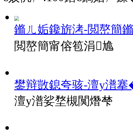
鏅ㄦ姤鑱旂洘-閲嶅簡
閲嶅簡甯傛笣涓尯
鐢辩敳鎴夸骇-澶у潽搴
澶у潽娑堥槻闃熸梺