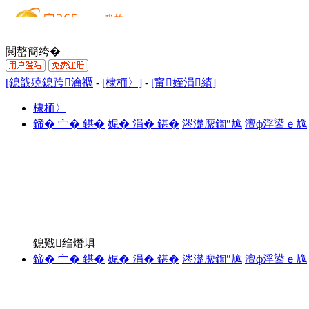
閲嶅簡绔�
[鎴戠殑鎴跨瀹禲
-
[棣栭〉]
-
[甯姪涓績]
棣栭〉
鍗� 宀� 鍖�
娓� 涓� 鍖�
涔濋緳鍧″尯
澶ф浮鍙ｅ尯
鎴戣绉熸埧
鍗� 宀� 鍖�
娓� 涓� 鍖�
涔濋緳鍧″尯
澶ф浮鍙ｅ尯