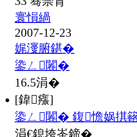
33 骞崇背
寰愪緺
2007-12-23
娓濅腑鍖�
鍌ㄥ闂�
16.5
涓�
[鍏瘬]
鍌ㄥ闂� 鍑憺娲掑簵
涓€鎴垮崟鍗�