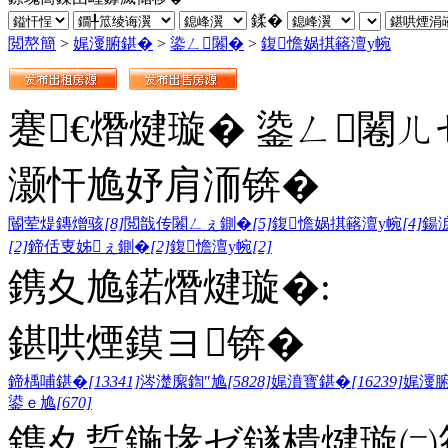
鍒�
閲嶅簡
>
娓濅腑鍖�
>
鍌ㄥ闂�
>
鍑憺娲掑簵澶у帵
蹇€熸煡璇� 鍌ㄥ闂ㄦ
灏忓尯妤肩洏锛�
閽荤煶鏄熷骇
[8]
閲戠传闂ㄥぇ鍘�
[5]
鍑憺娲掑簵澶у帵
[4]
鍚
[2]
鍗佸叓姊ぇ鍘�
[2]
鍑憺澶у帵
[2]
鎸夊尯鍩熸煡璇�:
鍖哄煙鏌ヨ锛�
鍗楀哺鍖�
[13341]
涔濋緳鍧″尯
[5828]
娓濆寳鍖�
[16239]
娓濅
鍙ｅ尯
[670]
鎸夊晢鍦堟ゼ鐩樻煡璇㈡笣