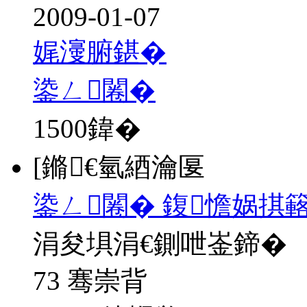
2009-01-07
娓濅腑鍖�
鍌ㄥ闂�
1500
鍏�
[鏅€氫綇瀹匽
鍌ㄥ闂� 鍑憺娲掑簵
涓夋埧涓€鍘呭崟鍗�
73 骞崇背