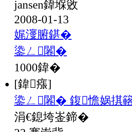
jansen鍏堢敓
2008-01-13
娓濅腑鍖�
鍌ㄥ闂�
1000
鍏�
[鍏瘬]
鍌ㄥ闂� 鍑憺娲掑簵
涓€鎴垮崟鍗�