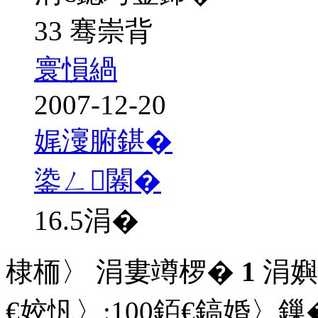
33 骞崇背
寰愪緺
2007-12-20
娓濅腑鍖�
鍌ㄥ闂�
16.5
涓�
棣栭〉 涓婁竴椤�
1
涓嬩
€姣忛〉:
100
銆€鎬婚〉鏁�