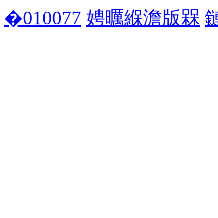
�010077
娉曞緥澹版槑