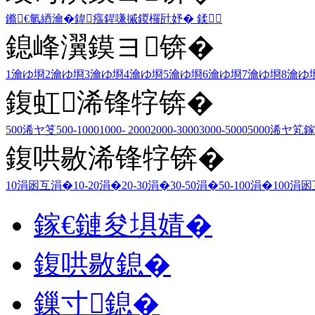
鏅€氫綇瀹�
鍏瘬
鍟嗛摵
鍐欏瓧妤�
鍒
鎴峰瀷鏌ヨ锛�
1瀹ゆ埛
2瀹ゆ埛
3瀹ゆ埛
4瀹ゆ埛
5瀹ゆ埛
6瀹ゆ埛
7瀹ゆ埛
8瀹ゆ
鍑虹浠锋牸锛�
500浠ヤ笅
500-1000
1000- 2000
2000-3000
3000-5000
5000浠ヤ笂
鎵
鍑哄敭浠锋牸锛�
10涓囦互涓�
10-20涓�
20-30涓�
30-50涓�
50-100涓�
100涓
鎵€鏈夋埧婧�
鍑哄敭鎴�
鏁寸鎴�