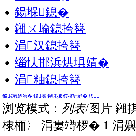
鍚堢鎴�
鎺ㄨ崘鎴挎簮
涓汉鎴挎簮
缁忕邯浜烘埧婧�
涓粙鎴挎簮
鏅€氫綇瀹�
鍏瘬
鍟嗛摵
鍐欏瓧妤�
鍒
浏览模式：
列表
/图片
鎺
棣栭〉 涓婁竴椤�
1
涓嬩