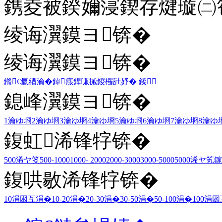
鎸夌被鍨嬭寖鍥存煡璇㈡笣
绫诲瀷鏌ヨ锛�
绫诲瀷鏌ヨ锛�
鏅€氫綇瀹�
鍏瘬
鍟嗛摵
鍐欏瓧妤�
鍒
鎴峰瀷鏌ヨ锛�
1瀹ゆ埛
2瀹ゆ埛
3瀹ゆ埛
4瀹ゆ埛
5瀹ゆ埛
6瀹ゆ埛
7瀹ゆ埛
8瀹ゆ
鍑虹浠锋牸锛�
500浠ヤ笅
500-1000
1000- 2000
2000-3000
3000-5000
5000浠ヤ笂
鎵
鍑哄敭浠锋牸锛�
10涓囦互涓�
10-20涓�
20-30涓�
30-50涓�
50-100涓�
100涓