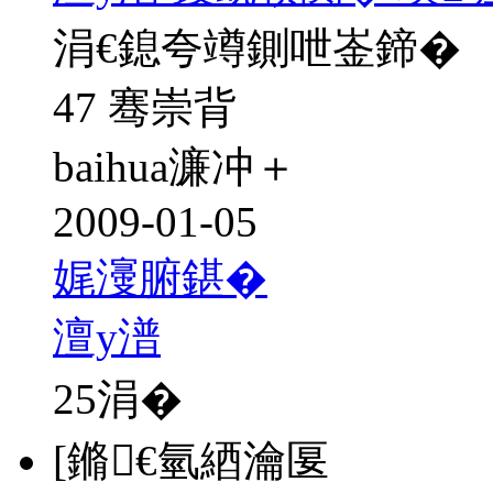
涓€鎴夸竴鍘呭崟鍗�
47 骞崇背
baihua濂冲＋
2009-01-05
娓濅腑鍖�
澶у潽
25
涓�
[鏅€氫綇瀹匽