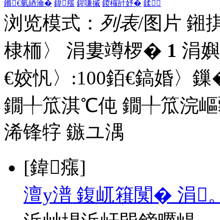
鏅€氫綇瀹�
鍏瘬
鍟嗛摵
鍐欏瓧妤�
鍒
浏览模式：
列表
/图片
鎺
棣栭〉 涓婁竴椤�
1
涓嬩
€姣忛〉:
100
銆€鎬婚〉鏁�
鐗╀笟淇℃伅
鐗╀笟浣嶇
浠锋牸
鏃ユ湡
[鍏瘬]
澶у潽 鍑屼簯闃� 涓