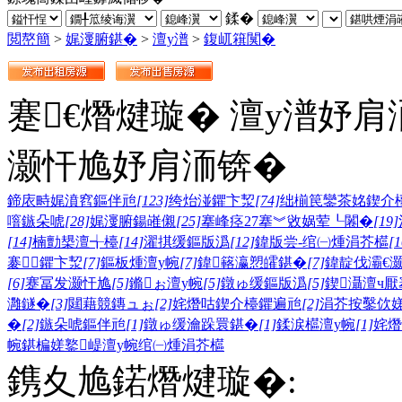
鍒�
閲嶅簡
>
娓濅腑鍖�
>
澶у潽
>
鍑屼簯闃�
蹇€熸煡璇� 澶у潽妤肩
灏忓尯妤肩洏锛�
鍗庡畤娓濆窞鏂伴兘
[123]
绔炲湴鑺卞洯
[74]
绌椾笢鑾茶姳鍥介
噾鏃朵唬
[28]
娓濅腑鍚嶉儭
[25]
搴峰痉27搴︾敓娲荤┖闂�
[19]
[14]
楠勯槼澶╅檯
[14]
濯掑缓鏂版潙
[12]
鍏版尝-绾㈠煄涓芥櫙
[1
褰鑺卞洯
[7]
鏂板煄澶у帵
[7]
鍏簵瀛愬皬鍖�
[7]
鍏靛伐灞€
[6]
蹇冨发灏忓尯
[5]
鏅ぉ澶у帵
[5]
鐓ゅ缓鏂版潙
[5]
鍥灄澶ч厭
灉鐩�
[3]
閮藉競鏄ュぉ
[2]
姹熸咕鍥介檯鑺遍兘
[2]
涓芥按鑿佽
�
[2]
鏃朵唬鏂伴兘
[1]
鐓ゅ缓瀹跺睘鍖�
[1]
鍒涙櫙澶у帵
[1]
姹熸
帵
鍖楄嫅
鐜崼澶у帵
绾㈠煄涓芥櫙
鎸夊尯鍩熸煡璇�: