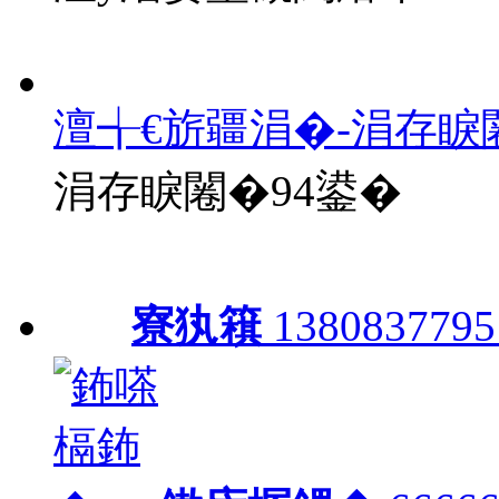
澶╅€旂疆涓�-涓存睙
涓存睙闂�94鍙�
寮犱簯
1380837795