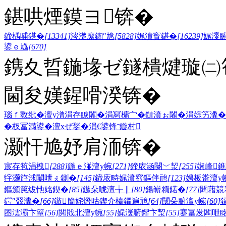
鍖哄煙鏌ヨ锛�
鍗楀哺鍖�
[13341]
涔濋緳鍧″尯
[5828]
娓濆寳鍖�
[16239]
娓濅
鍙ｅ尯
[670]
鎸夊晢鍦堟ゼ鐩樻煡璇㈡笣
閫夋嫨鍟嗗湀锛�
瑙ｆ斁纰�
澶у潽
涓存睙闂�
涓冩槦宀�
鏈濆ぉ闂�
涓婃竻瀵�
�
杈冨満鍙�
澶хぜ鍫�
涓€鍙锋ˉ
鏇村
灏忓尯妤肩洏锛�
宸存笣涓栧
[288]
鍦ｅ湴澶у帵
[271]
鍗庡涵閿﹀洯
[255]
娴峰
牸灏斿浗闄呭ぇ鍘�
[145]
鍗庡畤娓濆窞鏂伴兘
[123]
娉板畨澶у
鏂颁笢绂忚姳鍥�
[85]
鏃朵唬澶╁▏
[80]
鍚嶄粫鍩�
[77]
閮藉競
鍔″叕瀵�
[66]
鏃簡姹熸咕鍥介檯鑺遍兘
[64]
閾朵腑澶у帵
[60]
囨澐灞卞簞
[56]
閲戝北澶у帵
[55]
娓濅腑鑺卞洯
[55]
蹇冨发闆呭