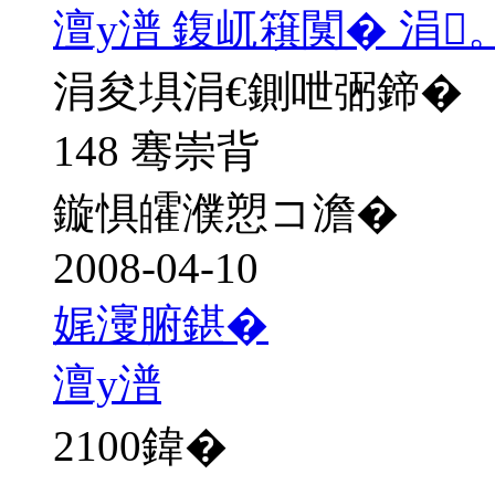
澶у潽 鍑屼簯闃� 涓
涓夋埧涓€鍘呭弻鍗�
148 骞崇背
鏇惧皬濮愬コ澹�
2008-04-10
娓濅腑鍖�
澶у潽
2100
鍏�