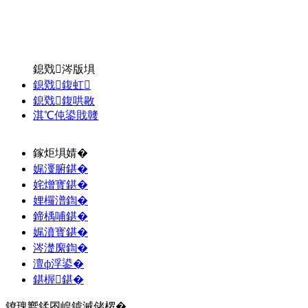
鎴戣涔版埧
鎴戣鍑虹
鎴戣鍑哄敭
淇℃伅鍙戝竷
鎵炬埧婧�
娓濅腑鍖�
姹熷寳鍖�
娌欏潽鍧�
鍗楀哺鍖�
娓濆寳鍖�
涔濋緳鍧�
澶ф浮鍙�
鍖楃鍖�
鐐瑰嚮鍒囨崲鎼滅储椤�