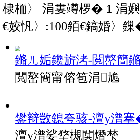
棣栭〉 涓婁竴椤�
1
涓嬩
€姣忛〉:
100
銆€鎬婚〉鏁�
鏅ㄦ姤鑱旂洘-閲嶅簡
閲嶅簡甯傛笣涓尯
鐢辩敳鎴夸骇-澶у潽搴
澶у潽娑堥槻闃熸梺