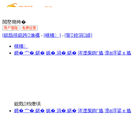
閲嶅簡绔�
[鎴戠殑鎴跨瀹禲
-
[棣栭〉]
-
[甯姪涓績]
棣栭〉
鍗� 宀� 鍖�
娓� 涓� 鍖�
涔濋緳鍧″尯
澶ф浮鍙ｅ尯
鎴戣绉熸埧
鍗� 宀� 鍖�
娓� 涓� 鍖�
涔濋緳鍧″尯
澶ф浮鍙ｅ尯