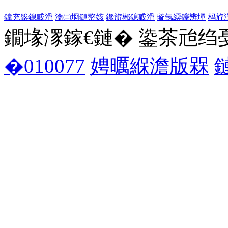
鍏充簬鎴戜滑
瀹㈡埛鏈嶅姟
鑱旂郴鎴戜滑
璇氬緛鑻辨墠
杩斿
鐗堟潈鎵€鏈� 鍌茶兘绉戞妧 1
�010077
娉曞緥澹版槑