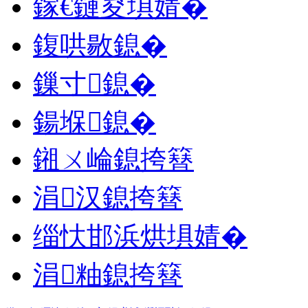
鎵€鏈夋埧婧�
鍑哄敭鎴�
鏁寸鎴�
鍚堢鎴�
鎺ㄨ崘鎴挎簮
涓汉鎴挎簮
缁忕邯浜烘埧婧�
涓粙鎴挎簮