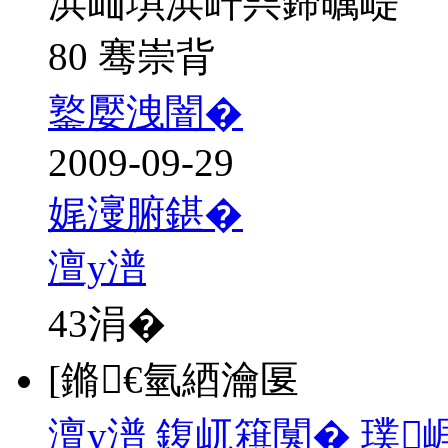
浜屾埧浜屽巺鍗曞崼
80 骞崇背
鐜嬮洩闇�
2009-09-29
娓濅腑鍖�
澶у潽
43
涓�
[鏅€氫綇瀹匽
澶у潽 鍑屼簯闃� 璞