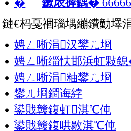
鏉庡搱鍝�
66666
鏈€杩戞祻瑙堣繃鐨勭墿
娉ㄥ唽涓汉鐢ㄦ埛
娉ㄥ唽缁忕邯浜虹敤鎴
娉ㄥ唽涓粙鐢ㄦ埛
鐢ㄦ埛鐧诲綍
鍙戝竷鍑虹淇℃伅
鍙戝竷鍑哄敭淇℃伅