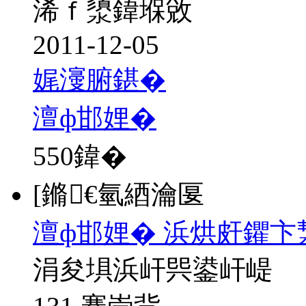
浠ｆ澃鍏堢敓
2011-12-05
娓濅腑鍖�
澶ф邯娌�
550
鍏�
[鏅€氫綇瀹匽
澶ф邯娌� 浜烘皯鑺卞
涓夋埧浜屽巺鍙屽崼