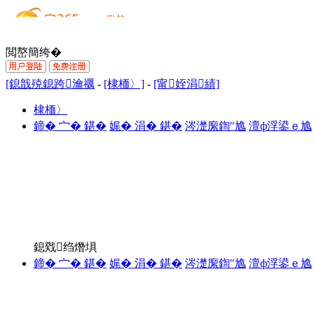
閲嶅簡绔�
[鎴戠殑鎴跨瀹禲
-
[棣栭〉]
-
[甯姪涓績]
棣栭〉
鍗� 宀� 鍖�
娓� 涓� 鍖�
涔濋緳鍧″尯
澶ф浮鍙ｅ尯
鎴戣绉熸埧
鍗� 宀� 鍖�
娓� 涓� 鍖�
涔濋緳鍧″尯
澶ф浮鍙ｅ尯