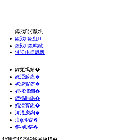
鎴戣涔版埧
鎴戣鍑虹
鎴戣鍑哄敭
淇℃伅鍙戝竷
鎵炬埧婧�
娓濅腑鍖�
姹熷寳鍖�
娌欏潽鍧�
鍗楀哺鍖�
娓濆寳鍖�
涔濋緳鍧�
澶ф浮鍙�
鍖楃鍖�
鐐瑰嚮鍒囨崲鎼滅储椤�