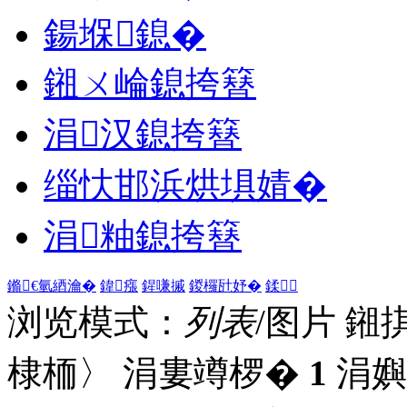
鍚堢鎴�
鎺ㄨ崘鎴挎簮
涓汉鎴挎簮
缁忕邯浜烘埧婧�
涓粙鎴挎簮
鏅€氫綇瀹�
鍏瘬
鍟嗛摵
鍐欏瓧妤�
鍒
浏览模式：
列表
/图片
鎺
棣栭〉 涓婁竴椤�
1
涓嬩