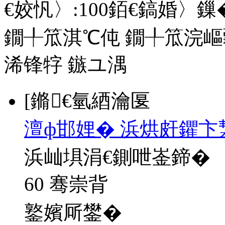
€姣忛〉:
100
銆€鎬婚〉鏁�
鐗╀笟淇℃伅
鐗╀笟浣嶇
浠锋牸
鏃ユ湡
[鏅€氫綇瀹匽
澶ф邯娌� 浜烘皯鑺卞
浜屾埧涓€鍘呭崟鍗�
60 骞崇背
鐜嬪厛鐢�