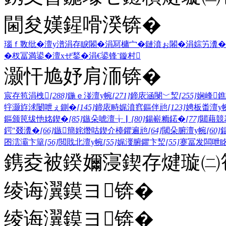
閫夋嫨鍟嗗湀锛�
瑙ｆ斁纰�
澶у潽
涓存睙闂�
涓冩槦宀�
鏈濆ぉ闂�
涓婃竻瀵�
�
杈冨満鍙�
澶хぜ鍫�
涓€鍙锋ˉ
鏇村
灏忓尯妤肩洏锛�
宸存笣涓栧
[288]
鍦ｅ湴澶у帵
[271]
鍗庡涵閿﹀洯
[255]
娴峰
牸灏斿浗闄呭ぇ鍘�
[145]
鍗庡畤娓濆窞鏂伴兘
[123]
娉板畨澶у
鏂颁笢绂忚姳鍥�
[85]
鏃朵唬澶╁▏
[80]
鍚嶄粫鍩�
[77]
閮藉競
鍔″叕瀵�
[66]
鏃簡姹熸咕鍥介檯鑺遍兘
[64]
閾朵腑澶у帵
[60]
囨澐灞卞簞
[56]
閲戝北澶у帵
[55]
娓濅腑鑺卞洯
[55]
蹇冨发闆呭
鎸夌被鍨嬭寖鍥存煡璇㈡笣
绫诲瀷鏌ヨ锛�
绫诲瀷鏌ヨ锛�