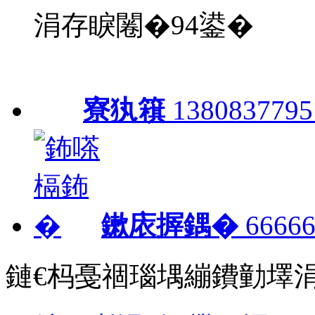
涓存睙闂�94鍙�
寮犱簯
1380837795
鏉庡搱鍝�
66666
鏈€杩戞祻瑙堣繃鐨勭墿