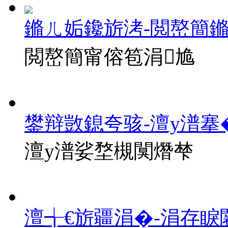
鏅ㄦ姤鑱旂洘-閲嶅簡
閲嶅簡甯傛笣涓尯
鐢辩敳鎴夸骇-澶у潽搴
澶у潽娑堥槻闃熸梺
澶╅€旂疆涓�-涓存睙