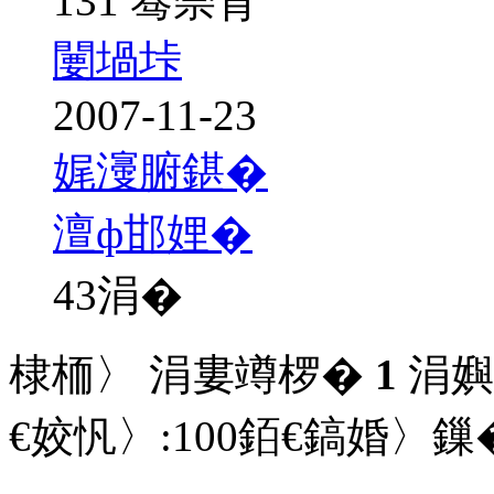
131 骞崇背
闄堝垰
2007-11-23
娓濅腑鍖�
澶ф邯娌�
43
涓�
棣栭〉 涓婁竴椤�
1
涓嬩
€姣忛〉:
100
銆€鎬婚〉鏁�