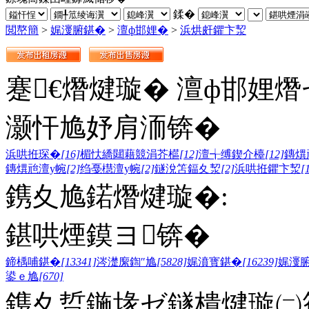
鍒�
閲嶅簡
>
娓濅腑鍖�
>
澶ф邯娌�
>
浜烘皯鑺卞洯
蹇€熸煡璇� 澶ф邯娌熸
灏忓尯妤肩洏锛�
浜哄拰琛�
[16]
楣忕繑閮藉競涓芥櫙
[12]
澶╅缚鍥介檯
[12]
鏄熼
鏄熼兘澶у帵
[2]
绉戞櫘澶у帵
[2]
鐩涗笘鍢夊洯
[2]
浜哄拰鑺卞洯
[
鎸夊尯鍩熸煡璇�:
鍖哄煙鏌ヨ锛�
鍗楀哺鍖�
[13341]
涔濋緳鍧″尯
[5828]
娓濆寳鍖�
[16239]
娓濅
鍙ｅ尯
[670]
鎸夊晢鍦堟ゼ鐩樻煡璇㈡笣