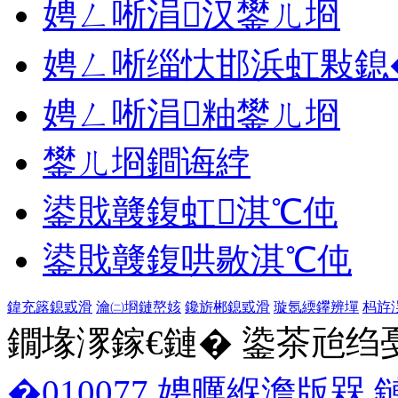
娉ㄥ唽涓汉鐢ㄦ埛
娉ㄥ唽缁忕邯浜虹敤鎴
娉ㄥ唽涓粙鐢ㄦ埛
鐢ㄦ埛鐧诲綍
鍙戝竷鍑虹淇℃伅
鍙戝竷鍑哄敭淇℃伅
鍏充簬鎴戜滑
瀹㈡埛鏈嶅姟
鑱旂郴鎴戜滑
璇氬緛鑻辨墠
杩斿
鐗堟潈鎵€鏈� 鍌茶兘绉戞妧 1
�010077
娉曞緥澹版槑