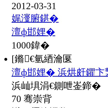
2012-03-31
娓濅腑鍖�
澶ф邯娌�
1000
鍏�
[鏅€氫綇瀹匽
澶ф邯娌� 浜烘皯鑺卞
浜屾埧涓€鍘呭崟鍗�
70 骞崇背