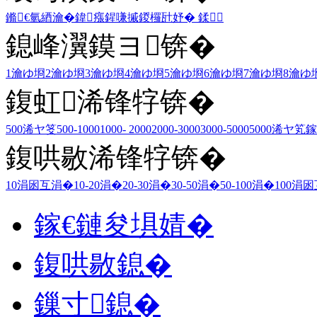
鏅€氫綇瀹�
鍏瘬
鍟嗛摵
鍐欏瓧妤�
鍒
鎴峰瀷鏌ヨ锛�
1瀹ゆ埛
2瀹ゆ埛
3瀹ゆ埛
4瀹ゆ埛
5瀹ゆ埛
6瀹ゆ埛
7瀹ゆ埛
8瀹ゆ
鍑虹浠锋牸锛�
500浠ヤ笅
500-1000
1000- 2000
2000-3000
3000-5000
5000浠ヤ笂
鎵
鍑哄敭浠锋牸锛�
10涓囦互涓�
10-20涓�
20-30涓�
30-50涓�
50-100涓�
100涓
鎵€鏈夋埧婧�
鍑哄敭鎴�
鏁寸鎴�