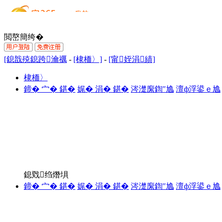
閲嶅簡绔�
[鎴戠殑鎴跨瀹禲
-
[棣栭〉]
-
[甯姪涓績]
棣栭〉
鍗� 宀� 鍖�
娓� 涓� 鍖�
涔濋緳鍧″尯
澶ф浮鍙ｅ尯
鎴戣绉熸埧
鍗� 宀� 鍖�
娓� 涓� 鍖�
涔濋緳鍧″尯
澶ф浮鍙ｅ尯