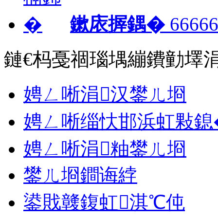
鏉庡搱鍝�
66666
鏈€杩戞祻瑙堣繃鐨勭墿
娉ㄥ唽涓汉鐢ㄦ埛
娉ㄥ唽缁忕邯浜虹敤鎴
娉ㄥ唽涓粙鐢ㄦ埛
鐢ㄦ埛鐧诲綍
鍙戝竷鍑虹淇℃伅