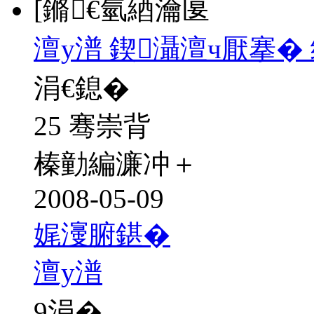
[鏅€氫綇瀹匽
澶у潽 鍥灄澶ч厭搴�
涓€鎴�
25 骞崇背
榛勭編濂冲＋
2008-05-09
娓濅腑鍖�
澶у潽
9
涓�