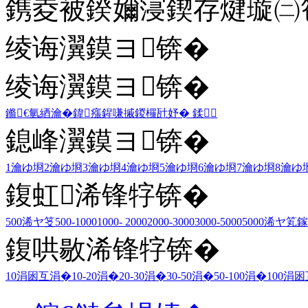
鎸夌被鍨嬭寖鍥存煡璇㈡笣
绫诲瀷鏌ヨ锛�
绫诲瀷鏌ヨ锛�
鏅€氫綇瀹�
鍏瘬
鍟嗛摵
鍐欏瓧妤�
鍒
鎴峰瀷鏌ヨ锛�
1瀹ゆ埛
2瀹ゆ埛
3瀹ゆ埛
4瀹ゆ埛
5瀹ゆ埛
6瀹ゆ埛
7瀹ゆ埛
8瀹ゆ
鍑虹浠锋牸锛�
500浠ヤ笅
500-1000
1000- 2000
2000-3000
3000-5000
5000浠ヤ笂
鎵
鍑哄敭浠锋牸锛�
10涓囦互涓�
10-20涓�
20-30涓�
30-50涓�
50-100涓�
100涓