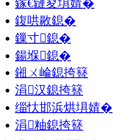
鎵€鏈夋埧婧�
鍑哄敭鎴�
鏁寸鎴�
鍚堢鎴�
鎺ㄨ崘鎴挎簮
涓汉鎴挎簮
缁忕邯浜烘埧婧�
涓粙鎴挎簮