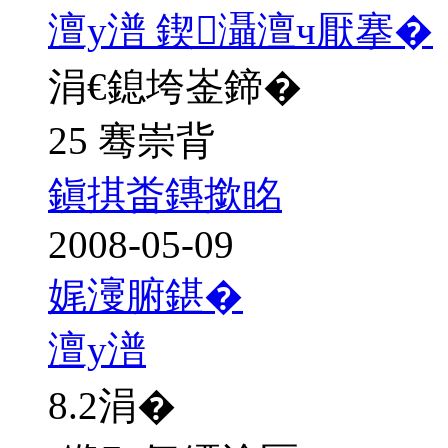
澶у潽 鍥灄澶ч厭搴�
涓€鎴垮崟鍗�
25 骞崇背
鎭掑畨鏄撳眳
2008-05-09
娓濅腑鍖�
澶у潽
8.2
涓�