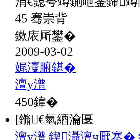
涓€鎴夸竴鍘呭崟鍗
45 骞崇背
鏉庡厛鐢�
2009-03-02
娓濅腑鍖�
澶у潽
450
鍏�
[鏅€氫綇瀹匽
澶у潽 鍥灄澶ч厭搴�