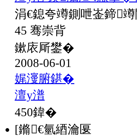
涓€鎴夸竴鍘呭崟鍗
45 骞崇背
鏉庡厛鐢�
2008-06-01
娓濅腑鍖�
澶у潽
450
鍏�
[鏅€氫綇瀹匽