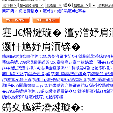
鍒�
閲嶅簡
>
娓濅腑鍖�
>
澶у潽
>
鍥灄澶ч厭搴�
蹇€熸煡璇� 澶у潽妤肩
灏忓尯妤肩洏锛�
鍗庡畤娓濆窞鏂伴兘
[123]
绔炲湴鑺卞洯
[74]
绌椾笢鑾茶姳鍥介
噾鏃朵唬
[28]
娓濅腑鍚嶉儭
[25]
搴峰痉27搴︾敓娲荤┖闂�
[19]
[14]
楠勯槼澶╅檯
[14]
濯掑缓鏂版潙
[12]
鍏版尝-绾㈠煄涓芥櫙
[1
褰鑺卞洯
[7]
鏂板煄澶у帵
[7]
鍏簵瀛愬皬鍖�
[7]
鍏靛伐灞€
[6]
蹇冨发灏忓尯
[5]
鏅ぉ澶у帵
[5]
鐓ゅ缓鏂版潙
[5]
鍥灄澶ч厭
灉鐩�
[3]
閮藉競鏄ュぉ
[2]
姹熸咕鍥介檯鑺遍兘
[2]
涓芥按鑿佽
�
[2]
鏃朵唬鏂伴兘
[1]
鐓ゅ缓瀹跺睘鍖�
[1]
鍒涙櫙澶у帵
[1]
姹熸
帵
鍖楄嫅
鐜崼澶у帵
绾㈠煄涓芥櫙
鎸夊尯鍩熸煡璇�: