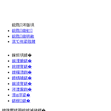
鎴戣涔版埧
鎴戣鍑虹
鎴戣鍑哄敭
淇℃伅鍙戝竷
鎵炬埧婧�
娓濅腑鍖�
姹熷寳鍖�
娌欏潽鍧�
鍗楀哺鍖�
娓濆寳鍖�
涔濋緳鍧�
澶ф浮鍙�
鍖楃鍖�
鐐瑰嚮鍒囨崲鎼滅储椤�