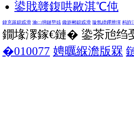
鍙戝竷鍑哄敭淇℃伅
鍏充簬鎴戜滑
瀹㈡埛鏈嶅姟
鑱旂郴鎴戜滑
璇氬緛鑻辨墠
杩斿
鐗堟潈鎵€鏈� 鍌茶兘绉戞妧 1
�010077
娉曞緥澹版槑