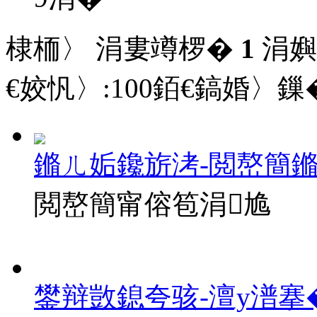
棣栭〉 涓婁竴椤�
1
涓嬩
€姣忛〉:
100
銆€鎬婚〉鏁�
鏅ㄦ姤鑱旂洘-閲嶅簡
閲嶅簡甯傛笣涓尯
鐢辩敳鎴夸骇-澶у潽搴