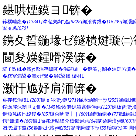
鍖哄煙鏌ヨ锛�
鍗楀哺鍖�
[13341]
涔濋緳鍧″尯
[5828]
娓濆寳鍖�
[16239]
娓濅
鍙ｅ尯
[670]
鎸夊晢鍦堟ゼ鐩樻煡璇㈡笣
閫夋嫨鍟嗗湀锛�
瑙ｆ斁纰�
澶у潽
涓存睙闂�
涓冩槦宀�
鏈濆ぉ闂�
涓婃竻瀵�
�
杈冨満鍙�
澶хぜ鍫�
涓€鍙锋ˉ
鏇村
灏忓尯妤肩洏锛�
宸存笣涓栧
[288]
鍦ｅ湴澶у帵
[271]
鍗庡涵閿﹀洯
[255]
娴峰
牸灏斿浗闄呭ぇ鍘�
[145]
鍗庡畤娓濆窞鏂伴兘
[123]
娉板畨澶у
鏂颁笢绂忚姳鍥�
[85]
鏃朵唬澶╁▏
[80]
鍚嶄粫鍩�
[77]
閮藉競
鍔″叕瀵�
[66]
鏃簡姹熸咕鍥介檯鑺遍兘
[64]
閾朵腑澶у帵
[60]
囨澐灞卞簞
[56]
閲戝北澶у帵
[55]
娓濅腑鑺卞洯
[55]
蹇冨发闆呭