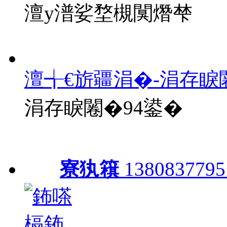
澶у潽娑堥槻闃熸梺
澶╅€旂疆涓�-涓存睙
涓存睙闂�94鍙�
寮犱簯
1380837795