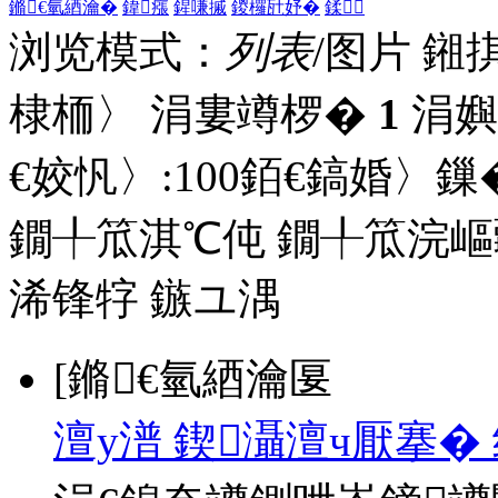
鏅€氫綇瀹�
鍏瘬
鍟嗛摵
鍐欏瓧妤�
鍒
浏览模式：
列表
/图片
鎺
棣栭〉 涓婁竴椤�
1
涓嬩
€姣忛〉:
100
銆€鎬婚〉鏁�
鐗╀笟淇℃伅
鐗╀笟浣嶇
浠锋牸
鏃ユ湡
[鏅€氫綇瀹匽
澶у潽 鍥灄澶ч厭搴�