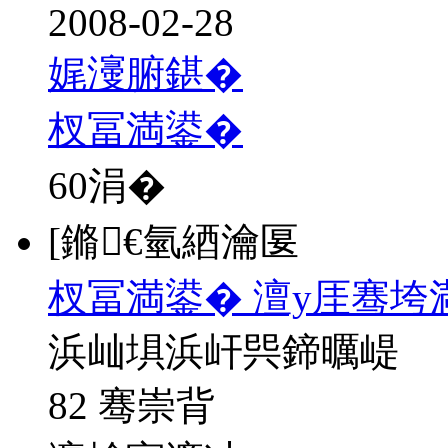
2008-02-28
娓濅腑鍖�
杈冨満鍙�
60
涓�
[鏅€氫綇瀹匽
杈冨満鍙� 澶у厓骞垮
浜屾埧浜屽巺鍗曞崼
82 骞崇背