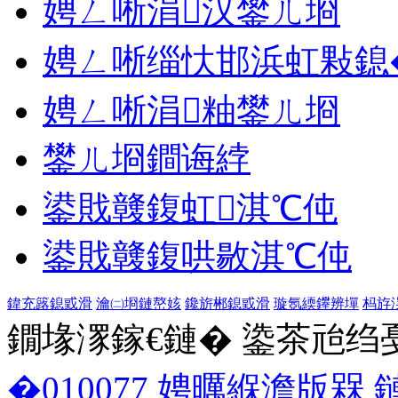
娉ㄥ唽涓汉鐢ㄦ埛
娉ㄥ唽缁忕邯浜虹敤鎴
娉ㄥ唽涓粙鐢ㄦ埛
鐢ㄦ埛鐧诲綍
鍙戝竷鍑虹淇℃伅
鍙戝竷鍑哄敭淇℃伅
鍏充簬鎴戜滑
瀹㈡埛鏈嶅姟
鑱旂郴鎴戜滑
璇氬緛鑻辨墠
杩斿
鐗堟潈鎵€鏈� 鍌茶兘绉戞妧 1
�010077
娉曞緥澹版槑