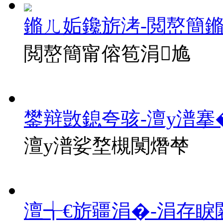
鏅ㄦ姤鑱旂洘-閲嶅簡
閲嶅簡甯傛笣涓尯
鐢辩敳鎴夸骇-澶у潽搴
澶у潽娑堥槻闃熸梺
澶╅€旂疆涓�-涓存睙