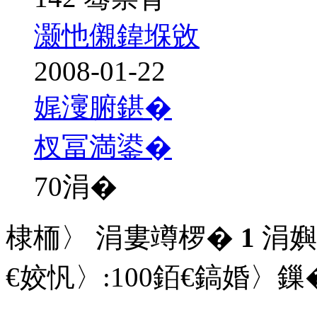
灏忚儭鍏堢敓
2008-01-22
娓濅腑鍖�
杈冨満鍙�
70
涓�
棣栭〉 涓婁竴椤�
1
涓嬩
€姣忛〉:
100
銆€鎬婚〉鏁�