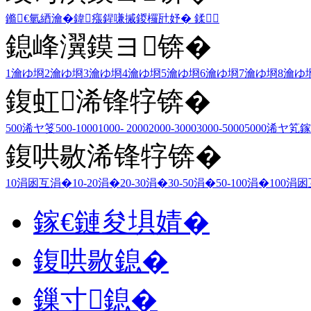
鏅€氫綇瀹�
鍏瘬
鍟嗛摵
鍐欏瓧妤�
鍒
鎴峰瀷鏌ヨ锛�
1瀹ゆ埛
2瀹ゆ埛
3瀹ゆ埛
4瀹ゆ埛
5瀹ゆ埛
6瀹ゆ埛
7瀹ゆ埛
8瀹ゆ
鍑虹浠锋牸锛�
500浠ヤ笅
500-1000
1000- 2000
2000-3000
3000-5000
5000浠ヤ笂
鎵
鍑哄敭浠锋牸锛�
10涓囦互涓�
10-20涓�
20-30涓�
30-50涓�
50-100涓�
100涓
鎵€鏈夋埧婧�
鍑哄敭鎴�
鏁寸鎴�