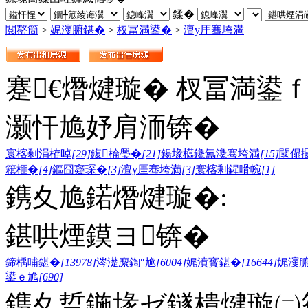
鍒�
閲嶅簡
>
娓濅腑鍖�
>
杈冨満鍙�
>
澶у厓骞垮満
蹇€熸煡璇� 杈冨満鍙
灏忓尯妤肩洏锛�
寰楁剰涓栫晫
[29]
鍑棆璺�
[21]
鍚堟櫙鑱氳瀺骞垮満
[15]
閾傝
簯榧�
[4]
鏂囧寲琛�
[3]
澶у厓骞垮満
[3]
寰楁剰鍟嗗帵
[1]
鎸夊尯鍩熸煡璇�:
鍖哄煙鏌ヨ锛�
鍗楀哺鍖�
[13978]
涔濋緳鍧″尯
[6004]
娓濆寳鍖�
[16644]
娓濅
鍙ｅ尯
[690]
鎸夊晢鍦堟ゼ鐩樻煡璇㈡笣