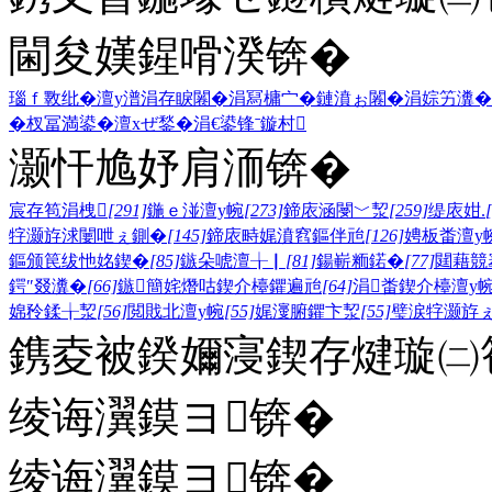
閫夋嫨鍟嗗湀锛�
瑙ｆ斁纰�
澶у潽
涓存睙闂�
涓冩槦宀�
鏈濆ぉ闂�
涓婃竻瀵�
�
杈冨満鍙�
澶хぜ鍫�
涓€鍙锋ˉ
鏇村
灏忓尯妤肩洏锛�
宸存笣涓栧
[291]
鍦ｅ湴澶у帵
[273]
鍗庡涵閿﹀洯
[259]
缇庡姏.
牸灏斿浗闄呭ぇ鍘�
[145]
鍗庡畤娓濆窞鏂伴兘
[126]
娉板畨澶у
鏂颁笢绂忚姳鍥�
[85]
鏃朵唬澶╁▏
[81]
鍚嶄粫鍩�
[77]
閮藉競
鍔″叕瀵�
[66]
鏃簡姹熸咕鍥介檯鑺遍兘
[64]
涓畨鍥介檯澶у
婂矝鍒╁洯
[56]
閲戝北澶у帵
[55]
娓濅腑鑺卞洯
[55]
璧涙牸灏斿
鎸夌被鍨嬭寖鍥存煡璇㈡笣
绫诲瀷鏌ヨ锛�
绫诲瀷鏌ヨ锛�