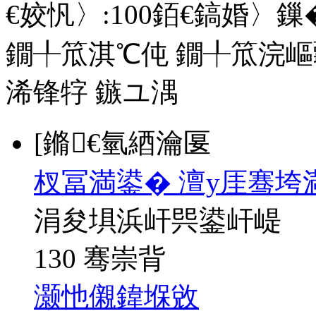
€姣忛〉:
100
銆€鎬婚〉鏁�
鐗╀笟淇℃伅
鐗╀笟浣嶇
浠锋牸
鏃ユ湡
[鏅€氫綇瀹匽
杈冨満鍙� 澶у厓骞垮
涓夋埧浜屽巺鍙屽崼
130 骞崇背
灏忚儭鍏堢敓