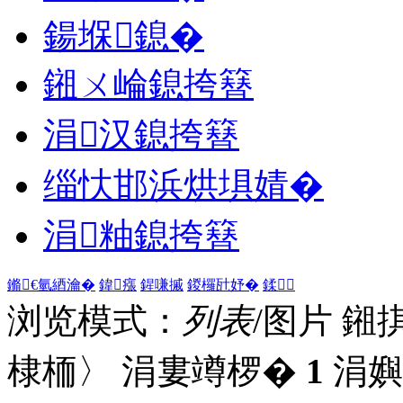
鍚堢鎴�
鎺ㄨ崘鎴挎簮
涓汉鎴挎簮
缁忕邯浜烘埧婧�
涓粙鎴挎簮
鏅€氫綇瀹�
鍏瘬
鍟嗛摵
鍐欏瓧妤�
鍒
浏览模式：
列表
/图片
鎺
棣栭〉 涓婁竴椤�
1
涓嬩