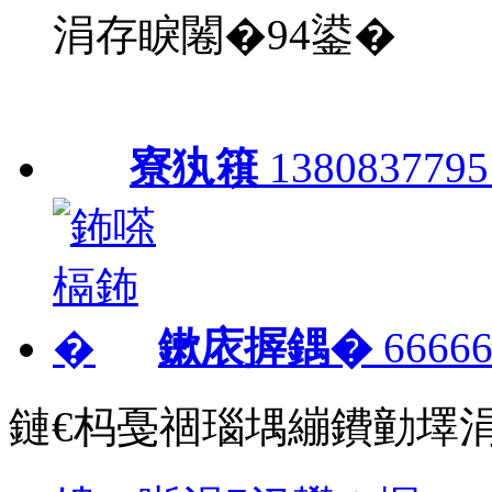
涓存睙闂�94鍙�
寮犱簯
1380837795
鏉庡搱鍝�
66666
鏈€杩戞祻瑙堣繃鐨勭墿