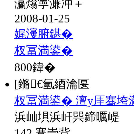
瀛熻寕濂冲＋
2008-01-25
娓濅腑鍖�
杈冨満鍙�
800
鍏�
[鏅€氫綇瀹匽
杈冨満鍙� 澶у厓骞垮
浜屾埧浜屽巺鍗曞崼
142 骞崇背