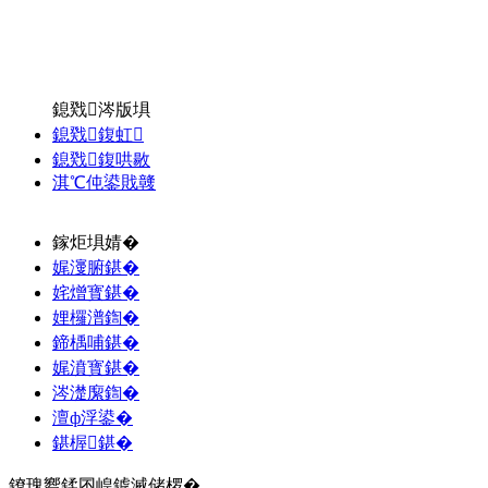
鎴戣涔版埧
鎴戣鍑虹
鎴戣鍑哄敭
淇℃伅鍙戝竷
鎵炬埧婧�
娓濅腑鍖�
姹熷寳鍖�
娌欏潽鍧�
鍗楀哺鍖�
娓濆寳鍖�
涔濋緳鍧�
澶ф浮鍙�
鍖楃鍖�
鐐瑰嚮鍒囨崲鎼滅储椤�