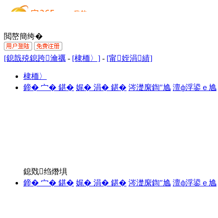
閲嶅簡绔�
[鎴戠殑鎴跨瀹禲
-
[棣栭〉]
-
[甯姪涓績]
棣栭〉
鍗� 宀� 鍖�
娓� 涓� 鍖�
涔濋緳鍧″尯
澶ф浮鍙ｅ尯
鎴戣绉熸埧
鍗� 宀� 鍖�
娓� 涓� 鍖�
涔濋緳鍧″尯
澶ф浮鍙ｅ尯