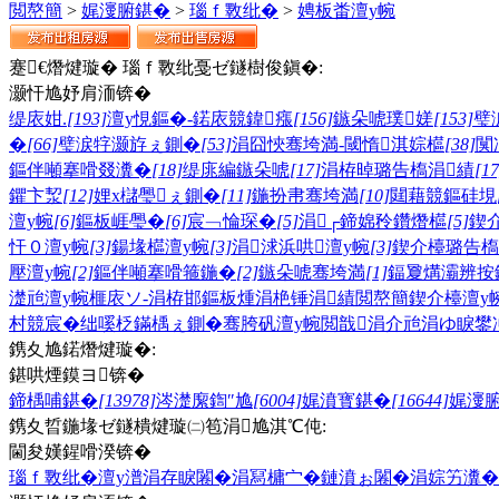
閲嶅簡
>
娓濅腑鍖�
>
瑙ｆ斁纰�
>
娉板畨澶у帵
蹇€熸煡璇� 瑙ｆ斁纰戞ゼ鐩樹俊鎭�:
灏忓尯妤肩洏锛�
缇庡姏.
[193]
澶у悓鏂�-鍩庡競鍏瘬
[156]
鏃朵唬璞嫅
[153]
璧
�
[66]
璧涙牸灏斿ぇ鍘�
[53]
涓囧悏骞垮満-閾惰淇婃櫙
[38]
闃
鏂伴噸搴嗗叕瀵�
[18]
缇庣編鏃朵唬
[17]
涓栫晫璐告槗涓績
[17
鑺卞洯
[12]
娌х櫧璺ぇ鍘�
[11]
鍦扮帇骞垮満
[10]
閮藉競鏂硅垷
澶у帵
[6]
鏂板崕璺�
[6]
宸﹁惀琛�
[5]
涓┌鍗婂矝鑽熸櫙
[5]
鍥
忓０澶у帵
[3]
鍚堟櫙澶у帵
[3]
涓浗浜哄澶у帵
[3]
鍥介檯璐告槗
壓澶у帵
[2]
鏂伴噸搴嗗箍鍦�
[2]
鏃朵唬骞垮満
[1]
鍢夐煹灞辨按
濋兘澶у帵
榧庡ソ-涓栫邯鏂板煄
涓栬锤涓績
閲嶅簡鍥介檯澶у
村競宸�
绌嗘柉鏋楀ぇ鍘�
骞胯矾澶у帵
閲戠涓介兘
涓ゆ睙
鐢
鎸夊尯鍩熸煡璇�:
鍖哄煙鏌ヨ锛�
鍗楀哺鍖�
[13978]
涔濋緳鍧″尯
[6004]
娓濆寳鍖�
[16644]
娓濅
鎸夊晢鍦堟ゼ鐩樻煡璇㈡笣涓尯淇℃伅:
閫夋嫨鍟嗗湀锛�
瑙ｆ斁纰�
澶у潽
涓存睙闂�
涓冩槦宀�
鏈濆ぉ闂�
涓婃竻瀵�