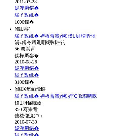
2011-03-28
娓濅腑鍖�
瑙ｆ斁纰�
1000
鍏�
[鍏瘬]
瑙ｆ斁纰� 娉板畨澶у帵 璞崕瑁呬慨
涓€鎴夸竴鍘呬竴闃冲彴
56 骞崇背
鍒樺厛鐢�
2010-08-26
娓濅腑鍖�
瑙ｆ斁纰�
3100
鍏�
[鏅€氫綇瀹匽
瑙ｆ斁纰� 娉板畨澶у帵 娌℃湁瑁呬慨
鍏埧鍗曞崼
350 骞崇背
鑲栨儬濂冲＋
2010-07-30
娓濅腑鍖�
瑙ｆ斁纰�