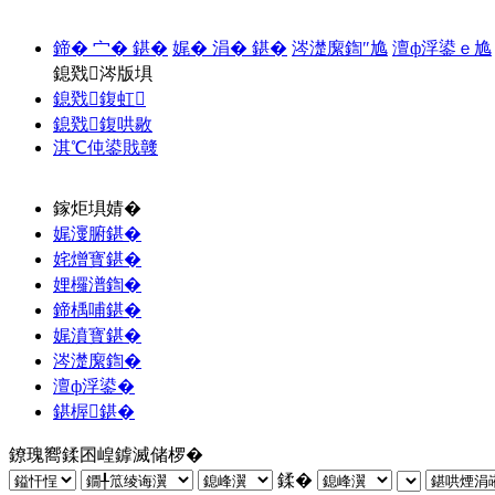
鍗� 宀� 鍖�
娓� 涓� 鍖�
涔濋緳鍧″尯
澶ф浮鍙ｅ尯
鎴戣涔版埧
鎴戣鍑虹
鎴戣鍑哄敭
淇℃伅鍙戝竷
鎵炬埧婧�
娓濅腑鍖�
姹熷寳鍖�
娌欏潽鍧�
鍗楀哺鍖�
娓濆寳鍖�
涔濋緳鍧�
澶ф浮鍙�
鍖楃鍖�
鐐瑰嚮鍒囨崲鎼滅储椤�
鍒�