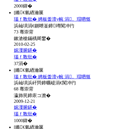
2000
鍏�
[鏅€氫綇瀹匽
瑙ｆ斁纰� 娉板畨澶у帵 涓。瑁呬慨
浜屾埧涓€鍘呭崟鍗竴闃冲彴
73 骞崇背
鏉滄槍鏋楀厛鐢�
2010-02-25
娓濅腑鍖�
瑙ｆ斁纰�
37
涓�
[鏅€氫綇瀹匽
瑙ｆ斁纰� 娉板畨澶у帵 涓。瑁呬慨
浜屾埧浜屽巺鍗曞崼涓€闃冲彴
68 骞崇背
瀛斾笢鍗庡コ澹�
2009-12-21
娓濅腑鍖�
瑙ｆ斁纰�
1000
鍏�
[鏅€氫綇瀹匽