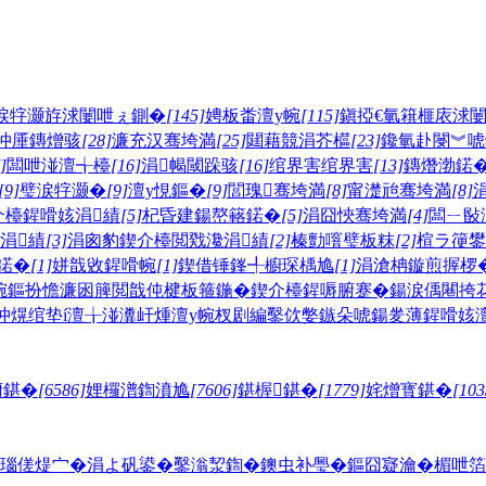
涙牸灏斿浗闄呭ぇ鍘�
[145]
娉板畨澶у帵
[115]
鎭掗€氫簯榧庡浗
冲厜鏄熷骇
[28]
濂充汉骞垮満
[25]
閮藉競涓芥櫙
[23]
鑱氫赴閿︾唬
]
闆呭湴澶╅檯
[16]
涓幆閾跺骇
[16]
绾界害绾界害
[13]
鏄熸渤鍩
[9]
璧涙牸灏�
[9]
澶у悓鏂�
[9]
閭瑰骞垮満
[8]
甯濋兘骞垮満
[8]
介檯鍟嗗姟涓績
[5]
杞昏建鍚嶅簵鍩�
[5]
涓囧悏骞垮満
[4]
闆ㄧ敯
涓績
[3]
涓囪豹鍥介檯閲戣瀺涓績
[2]
榛勯噾璧板粖
[2]
楦ラ箯鐢
鍩�
[1]
姘戠敓鍟嗗帵
[1]
鍥借锤鎽╃櫥琛楀尯
[1]
涓滄柟鏇煎搱椤
帵
鏂扮憺濂囦簲閲戠伅楗板箍鍦�
鍥介檯鍟嗕腑蹇�
鍚涙偊闀挎
冲熀绾垫í澶╁湴
瀵屽煄澶у帵
杈剧編鑿佽嫳鏃朵唬
鍚夎薄鍟嗗姟澶
腑鍖�
[6586]
娌欏潽鍧濆尯
[7606]
鍖楃鍖�
[1779]
姹熷寳鍖�
[103
瑙傞煶宀�
涓よ矾鍙�
鑿滃洯鍧�
鐭虫补璺�
鏂囧寲瀹�
楣呭箔