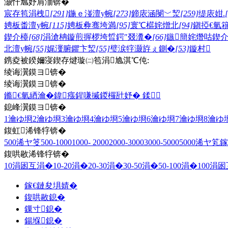
灏忓尯妤肩洏锛�
宸存笣涓栧
[291]
鍦ｅ湴澶у帵
[273]
鍗庡涵閿﹀洯
[259]
缇庡姏.
娉板畨澶у帵
[115]
娉板彜骞垮満
[95]
寰℃櫙姹熷北
[94]
鎭掗€氫
鍥介檯
[68]
涓滄柟鏇煎搱椤垮晢鍔″叕瀵�
[66]
鏃簡姹熸咕鍥
北澶у帵
[55]
娓濅腑鑺卞洯
[55]
璧涙牸灏斿ぇ鍘�
[53]
鏇村
鎸夌被鍨嬭寖鍥存煡璇㈡笣涓尯淇℃伅:
绫诲瀷鏌ヨ锛�
绫诲瀷鏌ヨ锛�
鏅€氫綇瀹�
鍏瘬
鍟嗛摵
鍐欏瓧妤�
鍒
鎴峰瀷鏌ヨ锛�
1瀹ゆ埛
2瀹ゆ埛
3瀹ゆ埛
4瀹ゆ埛
5瀹ゆ埛
6瀹ゆ埛
7瀹ゆ埛
8瀹ゆ
鍑虹浠锋牸锛�
500浠ヤ笅
500-1000
1000- 2000
2000-3000
3000-5000
5000浠ヤ笂
鎵
鍑哄敭浠锋牸锛�
10涓囦互涓�
10-20涓�
20-30涓�
30-50涓�
50-100涓�
100涓
鎵€鏈夋埧婧�
鍑哄敭鎴�
鏁寸鎴�
鍚堢鎴�