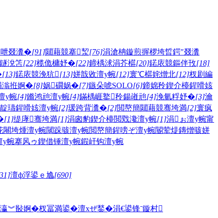
闄呭叕瀵�
[91]
閮藉競搴洯
[76]
涓滄柟鏇煎搱椤垮晢鍔″叕瀵
鐩涗笘
[22]
榄佹槦妤�
[22]
鍗楀浗涓芥櫙
[20]
鍩庡競鏂伴攼
[18]
�
[13]
鍩庡競浼犺
[13]
姘戠敓澶у帵
[12]
寰℃櫙姹熷北
[12]
杈剧編
涓滃拰婀�
[8]
娲礀娲�
[7]
鏃朵唬SOLO
[6]
鍗婂矝鍥介檯鍟嗗姟
澶у帵
[4]
鏅鸿兘澶у帵
[4]
鏋楀崕鐜矝鍚嶉兘
[4]
浼氫粰妤�
[3]
瀹
靛瓙鍟嗗姟澶у帵
[2]
瑗跨背瀵�
[2]
閲嶅簡閮藉競骞垮満
[2]
寰疯
�
[1]
缇庨骞垮満
[1]
涓囪豹鍥介檯閲戣瀺澶у帵
[1]
涓ぉ澶у帵
甯
花
闀垮煄澶у帵
閾跺骇澶у帵
閲嶅簡鍟嗙ぞ澶у帵
閽荤煶鏄熷骇
姘
у帵
搴风ゥ
鍥借锤澶у帵
鍜屽钩澶у帵
31]
澶ф浮鍙ｅ尯
[690]
瀛︾敯婀�
杈冨満鍙�
澶хぜ鍫�
涓€鍙锋ˉ
鏇村