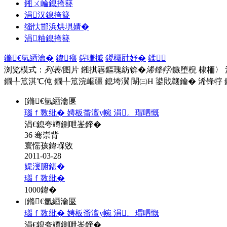
鎺ㄨ崘鎴挎簮
涓汉鎴挎簮
缁忕邯浜烘埧婧�
涓粙鎴挎簮
鏅€氫綇瀹�
鍏瘬
鍟嗛摵
鍐欏瓧妤�
鍒
浏览模式：
列表
/图片
鎺掑簭鏂瑰紡锛�
浠锋牸
/鏃堕棿
棣栭〉
鐗╀笟淇℃伅
鐗╀笟浣嶇疆
鎴垮瀷
闈㈢Н
鍙戝竷鑰�
浠锋牸
[鏅€氫綇瀹匽
瑙ｆ斁纰� 娉板畨澶у帵 涓。瑁呬慨
涓€鎴夸竴鍘呭崟鍗�
36 骞崇背
寰愮孩鍏堢敓
2011-03-28
娓濅腑鍖�
瑙ｆ斁纰�
1000
鍏�
[鏅€氫綇瀹匽
瑙ｆ斁纰� 娉板畨澶у帵 涓。瑁呬慨
涓€鎴夸竴鍘呭崟鍗�