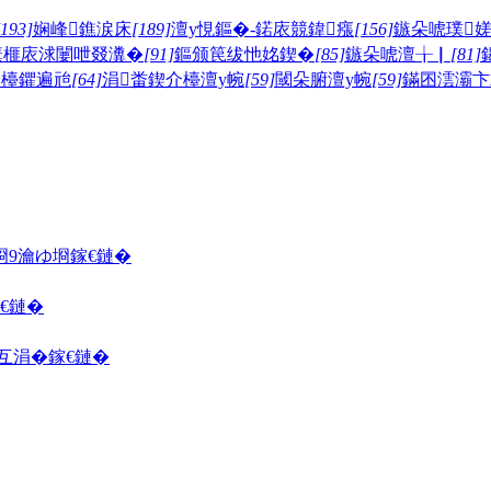
[193]
娴峰鐎涙床
[189]
澶у悓鏂�-鍩庡競鍏瘬
[156]
鏃朵唬璞
簯榧庡浗闄呭叕瀵�
[91]
鏂颁笢绂忚姳鍥�
[85]
鏃朵唬澶╁▏
[81]
介檯鑺遍兘
[64]
涓畨鍥介檯澶у帵
[59]
閾朵腑澶у帵
[59]
鏋囨澐灞卞
埛
9瀹ゆ埛
鎵€鏈�
€鏈�
囦互涓�
鎵€鏈�