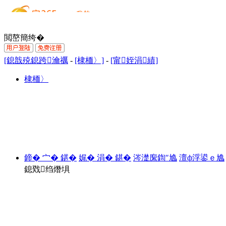
閲嶅簡绔�
[鎴戠殑鎴跨瀹禲
-
[棣栭〉]
-
[甯姪涓績]
棣栭〉
鍗� 宀� 鍖�
娓� 涓� 鍖�
涔濋緳鍧″尯
澶ф浮鍙ｅ尯
鎴戣绉熸埧