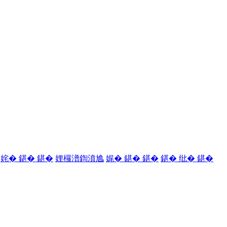
姹� 鍖� 鍖�
娌欏潽鍧濆尯
娓� 鍖� 鍖�
鍖� 纰� 鍖�