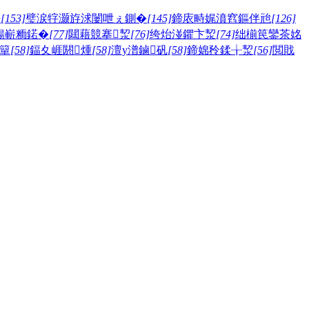
嫅
[153]
璧涙牸灏斿浗闄呭ぇ鍘�
[145]
鍗庡畤娓濆窞鏂伴兘
[126]
鍚嶄粫鍩�
[77]
閮藉競搴洯
[76]
绔炲湴鑺卞洯
[74]
绌椾笢鑾茶姳
簞
[58]
鍢夊崕閼煄
[58]
澶у潽鏀矾
[58]
鍗婂矝鍒╁洯
[56]
閲戝