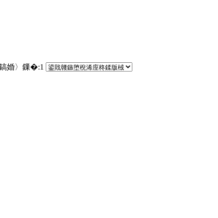
€鎬婚〉鏁�:
1