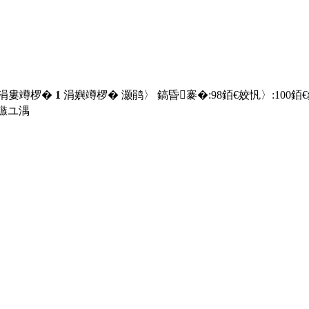
 涓婁竴椤�
1
涓嬩竴椤� 灏鹃〉 鎬昏褰�:
98
銆€姣忛〉:
100
銆
鏃ユ湡