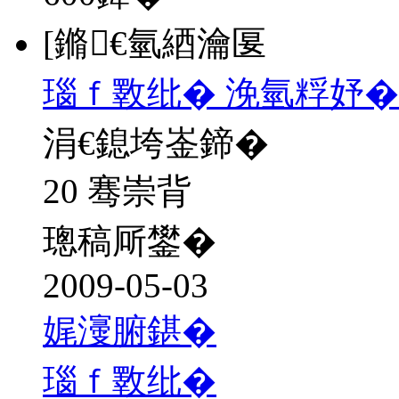
[鏅€氫綇瀹匽
瑙ｆ斁纰� 浼氫粰妤�
涓€鎴垮崟鍗�
20 骞崇背
璁稿厛鐢�
2009-05-03
娓濅腑鍖�
瑙ｆ斁纰�