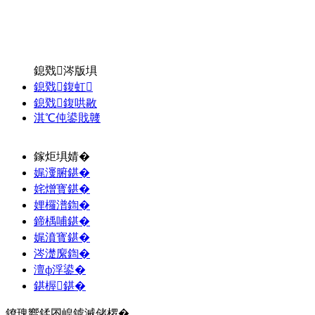
鎴戣涔版埧
鎴戣鍑虹
鎴戣鍑哄敭
淇℃伅鍙戝竷
鎵炬埧婧�
娓濅腑鍖�
姹熷寳鍖�
娌欏潽鍧�
鍗楀哺鍖�
娓濆寳鍖�
涔濋緳鍧�
澶ф浮鍙�
鍖楃鍖�
鐐瑰嚮鍒囨崲鎼滅储椤�