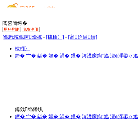
閲嶅簡绔�
[鎴戠殑鎴跨瀹禲
-
[棣栭〉]
-
[甯姪涓績]
棣栭〉
鍗� 宀� 鍖�
娓� 涓� 鍖�
涔濋緳鍧″尯
澶ф浮鍙ｅ尯
鎴戣绉熸埧
鍗� 宀� 鍖�
娓� 涓� 鍖�
涔濋緳鍧″尯
澶ф浮鍙ｅ尯