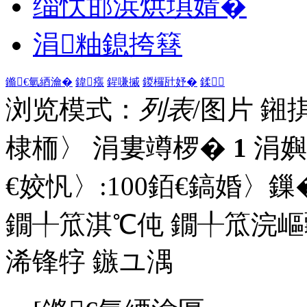
缁忕邯浜烘埧婧�
涓粙鎴挎簮
鏅€氫綇瀹�
鍏瘬
鍟嗛摵
鍐欏瓧妤�
鍒
浏览模式：
列表
/图片
鎺
棣栭〉 涓婁竴椤�
1
涓嬩
€姣忛〉:
100
銆€鎬婚〉鏁�
鐗╀笟淇℃伅
鐗╀笟浣嶇
浠锋牸
鏃ユ湡