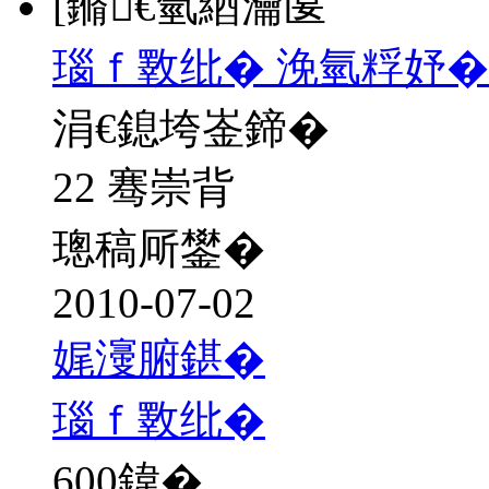
[鏅€氫綇瀹匽
瑙ｆ斁纰� 浼氫粰妤�
涓€鎴垮崟鍗�
22 骞崇背
璁稿厛鐢�
2010-07-02
娓濅腑鍖�
瑙ｆ斁纰�
600
鍏�