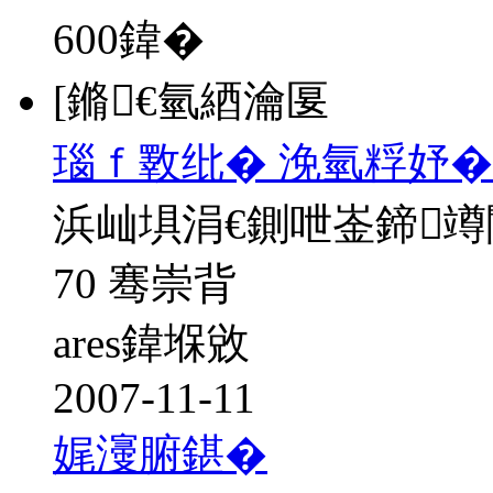
600
鍏�
[鏅€氫綇瀹匽
瑙ｆ斁纰� 浼氫粰妤�
浜屾埧涓€鍘呭崟鍗
70 骞崇背
ares鍏堢敓
2007-11-11
娓濅腑鍖�