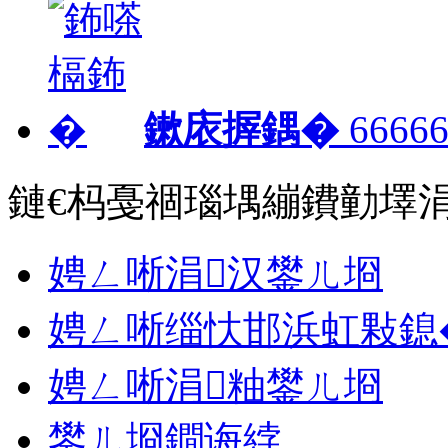
鏉庡搱鍝�
66666
鏈€杩戞祻瑙堣繃鐨勭墿
娉ㄥ唽涓汉鐢ㄦ埛
娉ㄥ唽缁忕邯浜虹敤鎴
娉ㄥ唽涓粙鐢ㄦ埛
鐢ㄦ埛鐧诲綍