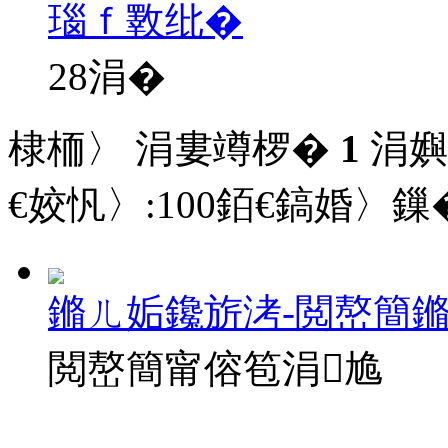
瑙ｆ斁纰�
28
涓�
棣栭〉 涓婁竴椤�
1
涓嬩
€姣忛〉:
100
銆€鎬婚〉鏁�
鏅ㄦ姤鑱旂洘-閲嶅簡
閲嶅簡甯傛笣涓尯