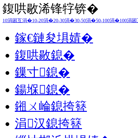
鍑哄敭浠锋牸锛�
10涓囦互涓�
10-20涓�
20-30涓�
30-50涓�
50-100涓�
100涓
鎵€鏈夋埧婧�
鍑哄敭鎴�
鏁寸鎴�
鍚堢鎴�
鎺ㄨ崘鎴挎簮
涓汉鎴挎簮