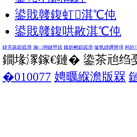
鍙戝竷鍑虹淇℃伅
鍙戝竷鍑哄敭淇℃伅
鍏充簬鎴戜滑
瀹㈡埛鏈嶅姟
鑱旂郴鎴戜滑
璇氬緛鑻辨墠
杩斿
鐗堟潈鎵€鏈� 鍌茶兘绉戞妧 1
�010077
娉曞緥澹版槑