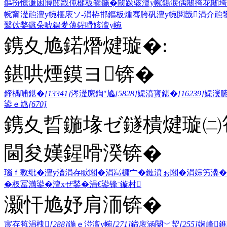
鏂扮憺濂囦簲閲戠伅楗板箍鍦�
閾跺骇澶у帵
鍚涙偊闀挎花
闀垮
帵
甯濋兘澶у帵
榧庡ソ-涓栫邯鏂板煄
骞胯矾澶у帵
閲戠涓介兘
鑿佽嫳鏃朵唬
鍚夎薄鍟嗗姟澶у帵
鎸夊尯鍩熸煡璇�:
鍖哄煙鏌ヨ锛�
鍗楀哺鍖�
[13341]
涔濋緳鍧″尯
[5828]
娓濆寳鍖�
[16239]
娓濅
鍙ｅ尯
[670]
鎸夊晢鍦堟ゼ鐩樻煡璇㈡笣
閫夋嫨鍟嗗湀锛�
瑙ｆ斁纰�
澶у潽
涓存睙闂�
涓冩槦宀�
鏈濆ぉ闂�
涓婃竻瀵�
�
杈冨満鍙�
澶хぜ鍫�
涓€鍙锋ˉ
鏇村
灏忓尯妤肩洏锛�
宸存笣涓栧
[288]
鍦ｅ湴澶у帵
[271]
鍗庡涵閿﹀洯
[255]
娴峰