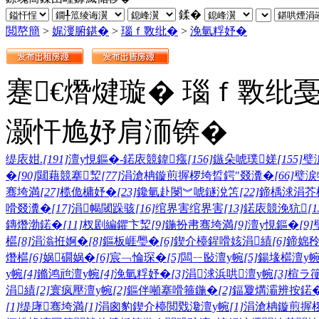
鍒�
閲嶅簡
>
娓濅腑鍖�
>
瑙ｆ斁纰�
>
浼氫粰妤�
蹇€熸煡璇� 瑙ｆ斁纰
灏忓尯妤肩洏锛�
缇庡姏.
[191]
澶у悓鏂�-鍩庡競鍏瘬
[156]
鏃朵唬璞嫅
[155]
璧
�
[90]
閮藉競搴洯
[77]
涓滄柟鏇煎搱椤垮晢鍔″叕瀵�
[66]
璧涙
骞垮満
[27]
榄佹槦妤�
[23]
鑱氫赴閿︾唬鐩涗笘
[22]
鍗楀浗涓芥
嗗叕瀵�
[17]
涓幆閾跺骇
[16]
绾界害绾界害
[13]
鍩庡競浼犺
[1
鏄熸渤鍩�
[11]
杈剧編鑺卞洯
[9]
鍦扮帇骞垮満
[9]
澶у悓鏂�
[9]
櫙
[8]
涓滃拰婀�
[8]
鏂板崕璺�
[6]
鍥介檯鍟嗗姟涓績
[6]
鍗婂矝
熸櫙
[6]
娲礀娲�
[6]
宸﹁惀琛�
[5]
闆ㄧ敯澶у帵
[5]
鍚堟櫙澶у
у帵
[4]
鏅鸿兘澶у帵
[4]
浼氫粰妤�
[3]
涓浗浜哄澶у帵
[3]
楦ラ
涓績
[2]
寰疯壓澶у帵
[2]
鏂伴噸搴嗗箍鍦�
[2]
鍢夐煹灞辨按鍩
[1]
缇庨骞垮満
[1]
涓囪豹鍥介檯閲戣瀺澶у帵
[1]
涓滄柟鏇煎搱