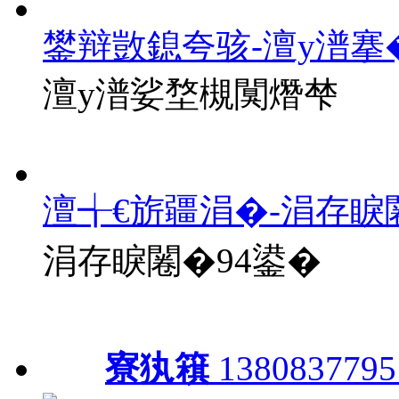
鐢辩敳鎴夸骇-澶у潽搴
澶у潽娑堥槻闃熸梺
澶╅€旂疆涓�-涓存睙
涓存睙闂�94鍙�
寮犱簯
1380837795