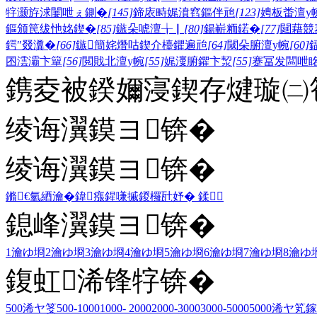
牸灏斿浗闄呭ぇ鍘�
[145]
鍗庡畤娓濆窞鏂伴兘
[123]
娉板畨澶у
鏂颁笢绂忚姳鍥�
[85]
鏃朵唬澶╁▏
[80]
鍚嶄粫鍩�
[77]
閮藉競
鍔″叕瀵�
[66]
鏃簡姹熸咕鍥介檯鑺遍兘
[64]
閾朵腑澶у帵
[60]
囨澐灞卞簞
[56]
閲戝北澶у帵
[55]
娓濅腑鑺卞洯
[55]
蹇冨发闆呭
鎸夌被鍨嬭寖鍥存煡璇㈡笣
绫诲瀷鏌ヨ锛�
绫诲瀷鏌ヨ锛�
鏅€氫綇瀹�
鍏瘬
鍟嗛摵
鍐欏瓧妤�
鍒
鎴峰瀷鏌ヨ锛�
1瀹ゆ埛
2瀹ゆ埛
3瀹ゆ埛
4瀹ゆ埛
5瀹ゆ埛
6瀹ゆ埛
7瀹ゆ埛
8瀹ゆ
鍑虹浠锋牸锛�
500浠ヤ笅
500-1000
1000- 2000
2000-3000
3000-5000
5000浠ヤ笂
鎵