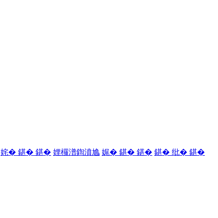
姹� 鍖� 鍖�
娌欏潽鍧濆尯
娓� 鍖� 鍖�
鍖� 纰� 鍖�