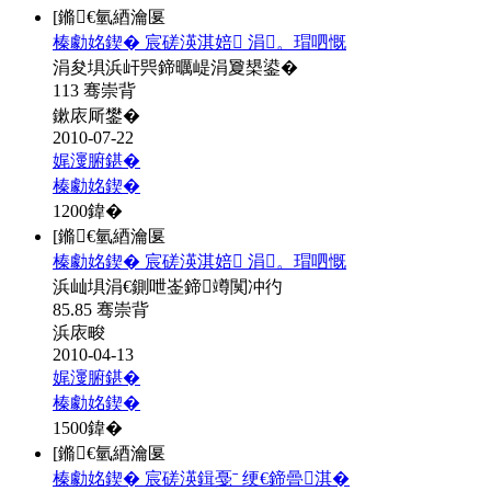
[鏅€氫綇瀹匽
榛勮姳鍥� 宸磋渶淇婄 涓。瑁呬慨
涓夋埧浜屽巺鍗曞崼涓夐槼鍙�
113 骞崇背
鏉庡厛鐢�
2010-07-22
娓濅腑鍖�
榛勮姳鍥�
1200
鍏�
[鏅€氫綇瀹匽
榛勮姳鍥� 宸磋渶淇婄 涓。瑁呬慨
浜屾埧涓€鍘呭崟鍗竴闃冲彴
85.85 骞崇背
浜庡畯
2010-04-13
娓濅腑鍖�
榛勮姳鍥�
1500
鍏�
[鏅€氫綇瀹匽
榛勮姳鍥� 宸磋渶鍓戞ˉ 绠€鍗曡淇�