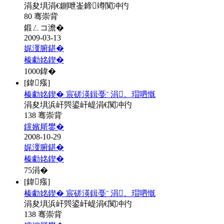
涓夋埧涓€鍘呭崟鍗竴闃冲彴
80 骞崇背
鍛ㄥコ澹�
2009-03-13
娓濅腑鍖�
榛勮姳鍥�
1000
鍏�
[鍏瘬]
榛勮姳鍥� 宸磋渶鍓戞ˉ 涓。瑁呬慨
涓夋埧浜屽巺鍙屽崼涓€闃冲彴
138 骞崇背
钂嬪厛鐢�
2008-10-29
娓濅腑鍖�
榛勮姳鍥�
75
涓�
[鍏瘬]
榛勮姳鍥� 宸磋渶鍓戞ˉ 涓。瑁呬慨
涓夋埧浜屽巺鍙屽崼涓€闃冲彴
138 骞崇背