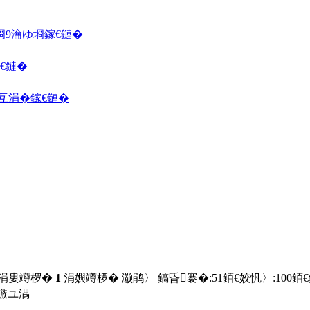
埛
9瀹ゆ埛
鎵€鏈�
€鏈�
囦互涓�
鎵€鏈�
 涓婁竴椤�
1
涓嬩竴椤� 灏鹃〉 鎬昏褰�:
51
銆€姣忛〉:
100
銆
鏃ユ湡