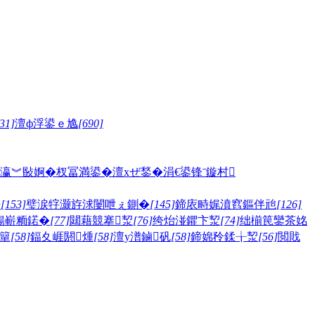
31]
澶ф浮鍙ｅ尯
[690]
瀛︾敯婀�
杈冨満鍙�
澶хぜ鍫�
涓€鍙锋ˉ
鏇村
嫅
[153]
璧涙牸灏斿浗闄呭ぇ鍘�
[145]
鍗庡畤娓濆窞鏂伴兘
[126]
鍚嶄粫鍩�
[77]
閮藉競搴洯
[76]
绔炲湴鑺卞洯
[74]
绌椾笢鑾茶姳
簞
[58]
鍢夊崕閼煄
[58]
澶у潽鏀矾
[58]
鍗婂矝鍒╁洯
[56]
閲戝