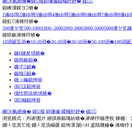
鏅€氫綇瀹�
鍏瘬
鍟嗛摵
鍐欏瓧妤�
鍒
鎴峰瀷鏌ヨ锛�
1瀹ゆ埛
2瀹ゆ埛
3瀹ゆ埛
4瀹ゆ埛
5瀹ゆ埛
6瀹ゆ埛
7瀹ゆ埛
8瀹ゆ
鍑虹浠锋牸锛�
500浠ヤ笅
500-1000
1000- 2000
2000-3000
3000-5000
5000浠ヤ笂
鎵
鍑哄敭浠锋牸锛�
10涓囦互涓�
10-20涓�
20-30涓�
30-50涓�
50-100涓�
100涓
鎵€鏈夋埧婧�
鍑哄敭鎴�
鏁寸鎴�
鍚堢鎴�
鎺ㄨ崘鎴挎簮
涓汉鎴挎簮
缁忕邯浜烘埧婧�
涓粙鎴挎簮
鏅€氫綇瀹�
鍏瘬
鍟嗛摵
鍐欏瓧妤�
鍒
浏览模式：
列表
/图片
鎺掑簭鏂瑰紡锛�
浠锋牸
/鏃堕棿
棣栭〉
鐗╀笟淇℃伅
鐗╀笟浣嶇疆
鎴垮瀷
闈㈢Н
鍙戝竷鑰�
浠锋牸