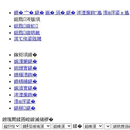
鍗� 宀� 鍖�
娓� 涓� 鍖�
涔濋緳鍧″尯
澶ф浮鍙ｅ尯
鎴戣涔版埧
鎴戣鍑虹
鎴戣鍑哄敭
淇℃伅鍙戝竷
鎵炬埧婧�
娓濅腑鍖�
姹熷寳鍖�
娌欏潽鍧�
鍗楀哺鍖�
娓濆寳鍖�
涔濋緳鍧�
澶ф浮鍙�
鍖楃鍖�
鐐瑰嚮鍒囨崲鎼滅储椤�
鍒�