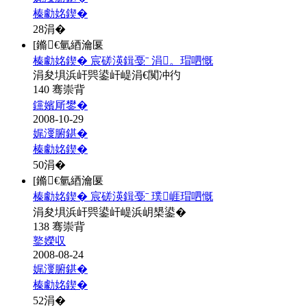
榛勮姳鍥�
28
涓�
[鏅€氫綇瀹匽
榛勮姳鍥� 宸磋渶鍓戞ˉ 涓。瑁呬慨
涓夋埧浜屽巺鍙屽崼涓€闃冲彴
140 骞崇背
钂嬪厛鐢�
2008-10-29
娓濅腑鍖�
榛勮姳鍥�
50
涓�
[鏅€氫綇瀹匽
榛勮姳鍥� 宸磋渶鍓戞ˉ 璞崕瑁呬慨
涓夋埧浜屽巺鍙屽崼浜岄槼鍙�
138 骞崇背
鐜嬫収
2008-08-24
娓濅腑鍖�
榛勮姳鍥�
52
涓�