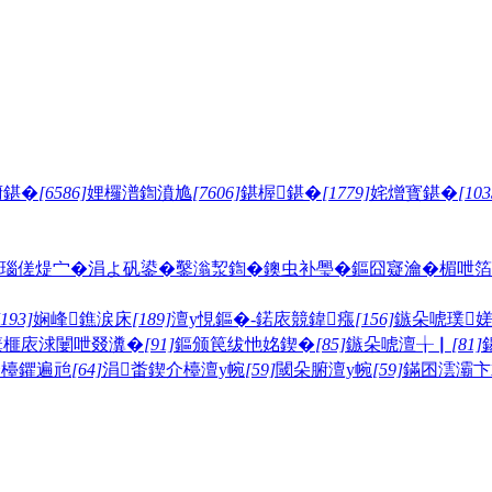
腑鍖�
[6586]
娌欏潽鍧濆尯
[7606]
鍖楃鍖�
[1779]
姹熷寳鍖�
[103
瑙傞煶宀�
涓よ矾鍙�
鑿滃洯鍧�
鐭虫补璺�
鏂囧寲瀹�
楣呭箔
[193]
娴峰鐎涙床
[189]
澶у悓鏂�-鍩庡競鍏瘬
[156]
鏃朵唬璞
簯榧庡浗闄呭叕瀵�
[91]
鏂颁笢绂忚姳鍥�
[85]
鏃朵唬澶╁▏
[81]
介檯鑺遍兘
[64]
涓畨鍥介檯澶у帵
[59]
閾朵腑澶у帵
[59]
鏋囨澐灞卞