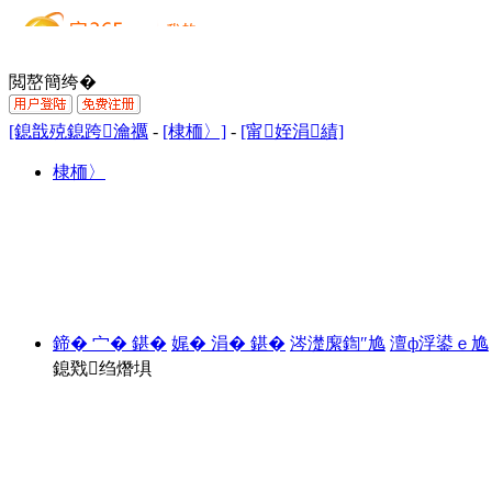
閲嶅簡绔�
[鎴戠殑鎴跨瀹禲
-
[棣栭〉]
-
[甯姪涓績]
棣栭〉
鍗� 宀� 鍖�
娓� 涓� 鍖�
涔濋緳鍧″尯
澶ф浮鍙ｅ尯
鎴戣绉熸埧