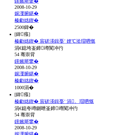
钂嬪厛鐢�
2008-10-29
娓濅腑鍖�
榛勮姳鍥�
2500
鍏�
[鍏瘬]
榛勮姳鍥� 宸磋渶鍓戞ˉ 娌℃湁瑁呬慨
涓€鎴垮崟鍗竴闃冲彴
54 骞崇背
钂嬪厛鐢�
2008-10-29
娓濅腑鍖�
榛勮姳鍥�
1000
涓�
[鍏瘬]
榛勮姳鍥� 宸磋渶鍓戞ˉ 涓。瑁呬慨
涓€鎴夸竴鍘呭崟鍗竴闃冲彴
54 骞崇背
钂嬪厛鐢�
2008-10-29
娓濅腑鍖�