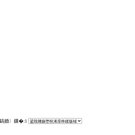
€鎬婚〉鏁�:
1