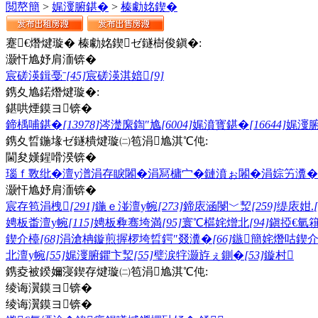
閲嶅簡
>
娓濅腑鍖�
>
榛勮姳鍥�
蹇€熸煡璇� 榛勮姳鍥ゼ鐩樹俊鎭�:
灏忓尯妤肩洏锛�
宸磋渶鍓戞ˉ
[45]
宸磋渶淇婄
[9]
鎸夊尯鍩熸煡璇�:
鍖哄煙鏌ヨ锛�
鍗楀哺鍖�
[13978]
涔濋緳鍧″尯
[6004]
娓濆寳鍖�
[16644]
娓濅
鎸夊晢鍦堟ゼ鐩樻煡璇㈡笣涓尯淇℃伅:
閫夋嫨鍟嗗湀锛�
瑙ｆ斁纰�
澶у潽
涓存睙闂�
涓冩槦宀�
鏈濆ぉ闂�
涓婃竻瀵�
灏忓尯妤肩洏锛�
宸存笣涓栧
[291]
鍦ｅ湴澶у帵
[273]
鍗庡涵閿﹀洯
[259]
缇庡姏.
娉板畨澶у帵
[115]
娉板彜骞垮満
[95]
寰℃櫙姹熷北
[94]
鎭掗€氫
鍥介檯
[68]
涓滄柟鏇煎搱椤垮晢鍔″叕瀵�
[66]
鏃簡姹熸咕鍥
北澶у帵
[55]
娓濅腑鑺卞洯
[55]
璧涙牸灏斿ぇ鍘�
[53]
鏇村
鎸夌被鍨嬭寖鍥存煡璇㈡笣涓尯淇℃伅:
绫诲瀷鏌ヨ锛�
绫诲瀷鏌ヨ锛�