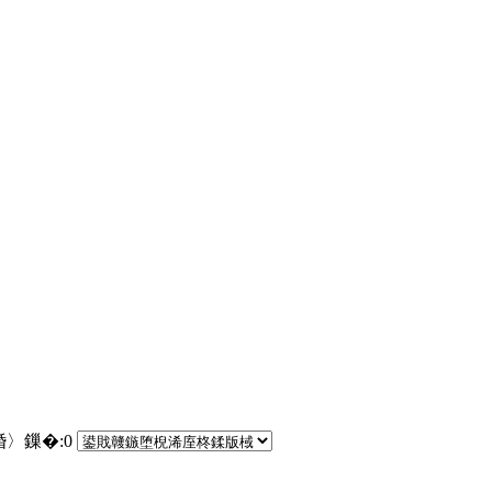
婚〉鏁�:
0