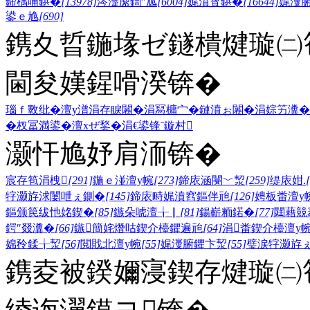
鍗楀哺鍖�
[13978]
涔濋緳鍧″尯
[6004]
娓濆寳鍖�
[16644]
娓濅
鍙ｅ尯
[690]
鎸夊晢鍦堟ゼ鐩樻煡璇㈡笣
閫夋嫨鍟嗗湀锛�
瑙ｆ斁纰�
澶у潽
涓存睙闂�
涓冩槦宀�
鏈濆ぉ闂�
涓婃竻瀵�
�
杈冨満鍙�
澶хぜ鍫�
涓€鍙锋ˉ
鏇村
灏忓尯妤肩洏锛�
宸存笣涓栧
[291]
鍦ｅ湴澶у帵
[273]
鍗庡涵閿﹀洯
[259]
缇庡姏.
牸灏斿浗闄呭ぇ鍘�
[145]
鍗庡畤娓濆窞鏂伴兘
[126]
娉板畨澶у
鏂颁笢绂忚姳鍥�
[85]
鏃朵唬澶╁▏
[81]
鍚嶄粫鍩�
[77]
閮藉競
鍔″叕瀵�
[66]
鏃簡姹熸咕鍥介檯鑺遍兘
[64]
涓畨鍥介檯澶у
婂矝鍒╁洯
[56]
閲戝北澶у帵
[55]
娓濅腑鑺卞洯
[55]
璧涙牸灏斿
鎸夌被鍨嬭寖鍥存煡璇㈡笣