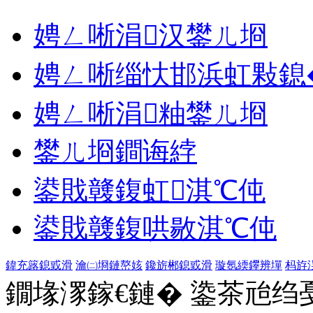
娉ㄥ唽涓汉鐢ㄦ埛
娉ㄥ唽缁忕邯浜虹敤鎴
娉ㄥ唽涓粙鐢ㄦ埛
鐢ㄦ埛鐧诲綍
鍙戝竷鍑虹淇℃伅
鍙戝竷鍑哄敭淇℃伅
鍏充簬鎴戜滑
瀹㈡埛鏈嶅姟
鑱旂郴鎴戜滑
璇氬緛鑻辨墠
杩斿
鐗堟潈鎵€鏈� 鍌茶兘绉戞妧 1