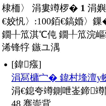
棣栭〉 涓婁竴椤�
1
涓嬩
€姣忛〉:
100
銆€鎬婚〉鏁�
鐗╀笟淇℃伅
鐗╀笟浣嶇
浠锋牸
鏃ユ湡
[鍏瘬]
涓冩槦宀� 鍏村埄澶у
涓€鎴夸竴鍘呭崟鍗
48 骞崇背