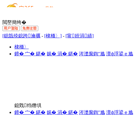
閲嶅簡绔�
[鎴戠殑鎴跨瀹禲
-
[棣栭〉]
-
[甯姪涓績]
棣栭〉
鍗� 宀� 鍖�
娓� 涓� 鍖�
涔濋緳鍧″尯
澶ф浮鍙ｅ尯
鎴戣绉熸埧
鍗� 宀� 鍖�
娓� 涓� 鍖�
涔濋緳鍧″尯
澶ф浮鍙ｅ尯