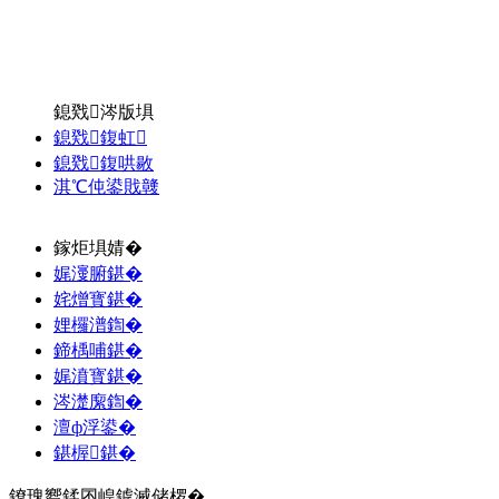
鎴戣涔版埧
鎴戣鍑虹
鎴戣鍑哄敭
淇℃伅鍙戝竷
鎵炬埧婧�
娓濅腑鍖�
姹熷寳鍖�
娌欏潽鍧�
鍗楀哺鍖�
娓濆寳鍖�
涔濋緳鍧�
澶ф浮鍙�
鍖楃鍖�
鐐瑰嚮鍒囨崲鎼滅储椤�