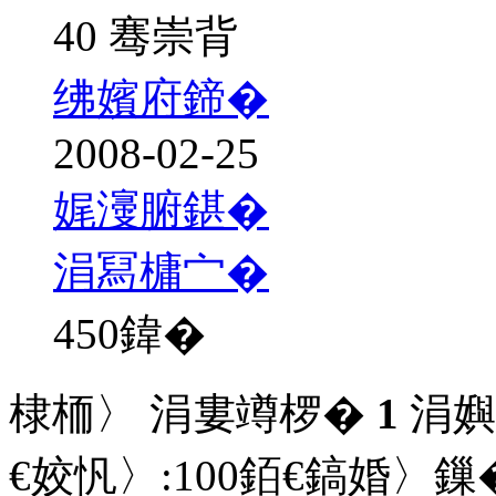
40 骞崇背
绋嬪府鍗�
2008-02-25
娓濅腑鍖�
涓冩槦宀�
450
鍏�
棣栭〉 涓婁竴椤�
1
涓嬩
€姣忛〉:
100
銆€鎬婚〉鏁�