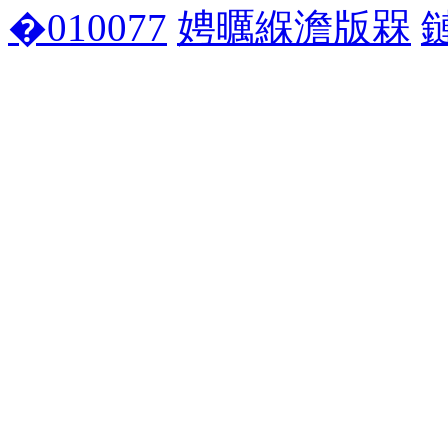
�010077
娉曞緥澹版槑