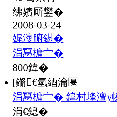
绋嬪厛鐢�
2008-03-24
娓濅腑鍖�
涓冩槦宀�
800
鍏�
[鏅€氫綇瀹匽
涓冩槦宀� 鍏村埄澶у
涓€鎴�