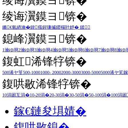
绫诲瀷鏌ヨ锛�
绫诲瀷鏌ヨ锛�
鏅€氫綇瀹�
鍏瘬
鍟嗛摵
鍐欏瓧妤�
鍒
鎴峰瀷鏌ヨ锛�
1瀹ゆ埛
2瀹ゆ埛
3瀹ゆ埛
4瀹ゆ埛
5瀹ゆ埛
6瀹ゆ埛
7瀹ゆ埛
8瀹ゆ
鍑虹浠锋牸锛�
500浠ヤ笅
500-1000
1000- 2000
2000-3000
3000-5000
5000浠ヤ笂
鎵
鍑哄敭浠锋牸锛�
10涓囦互涓�
10-20涓�
20-30涓�
30-50涓�
50-100涓�
100涓
鎵€鏈夋埧婧�
鍑哄敭鎴�