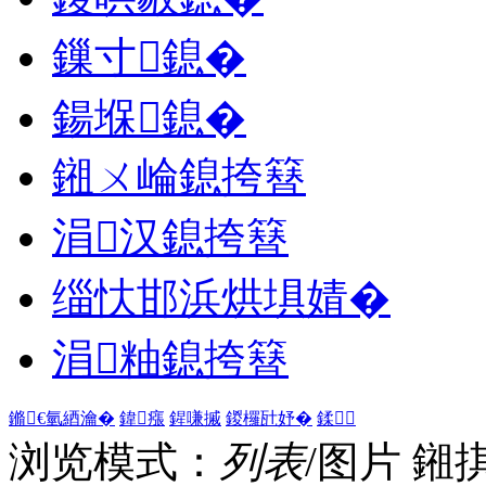
鏁寸鎴�
鍚堢鎴�
鎺ㄨ崘鎴挎簮
涓汉鎴挎簮
缁忕邯浜烘埧婧�
涓粙鎴挎簮
鏅€氫綇瀹�
鍏瘬
鍟嗛摵
鍐欏瓧妤�
鍒
浏览模式：
列表
/图片
鎺