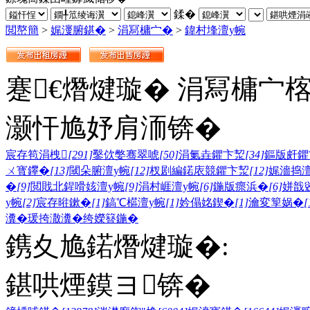
鍒�
閲嶅簡
>
娓濅腑鍖�
>
涓冩槦宀�
>
鍏村埄澶у帵
蹇€熸煡璇� 涓冩槦宀
灏忓尯妤肩洏锛�
宸存笣涓栧
[291]
鑿佽嫳骞翠唬
[50]
涓氭垚鑺卞洯
[34]
鏂版皯鑺
ㄨ寳鑻�
[13]
閾朵腑澶у帵
[12]
杈剧編鍩庡競鑺卞洯
[12]
娓濇捣澶
�
[9]
閲戝北鍟嗗姟澶у帵
[9]
涓村崕澶у帵
[6]
鍦版瘝浜�
[6]
姘戠
у帵
[2]
宸存暀鏉�
[1]
鎬℃櫙澶у帵
[1]
妗傝姳鍥�
[1]
瀹変箰娲�
[
瀵�
瑗挎潵瀵�
绔嬫簮鍦�
鎸夊尯鍩熸煡璇�:
鍖哄煙鏌ヨ锛�