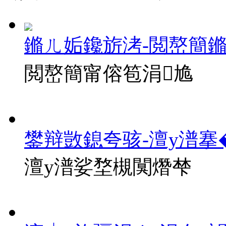
鏅ㄦ姤鑱旂洘-閲嶅簡
閲嶅簡甯傛笣涓尯
鐢辩敳鎴夸骇-澶у潽搴
澶у潽娑堥槻闃熸梺