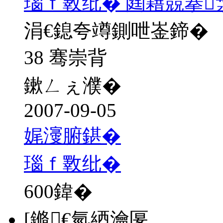
瑙ｆ斁纰� 閮藉競搴
涓€鎴夸竴鍘呭崟鍗�
38 骞崇背
鏉ㄥぇ濮�
2007-09-05
娓濅腑鍖�
瑙ｆ斁纰�
600
鍏�
[鏅€氫綇瀹匽