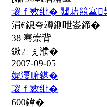
瑙ｆ斁纰� 閮藉競搴
涓€鎴夸竴鍘呭崟鍗�
38 骞崇背
鏉ㄥぇ濮�
2007-09-05
娓濅腑鍖�
瑙ｆ斁纰�
600
鍏�