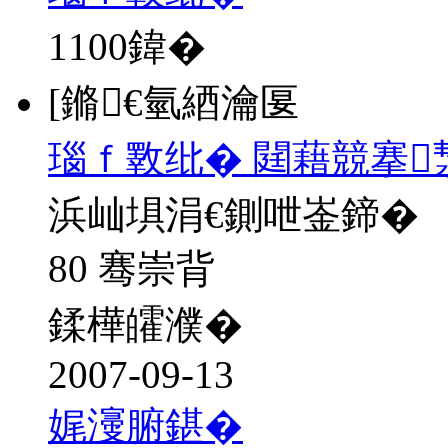
1100
鍏�
[鏅€氫綇瀹匽
瑙ｆ斁纰� 閮藉競搴
浜屾埧涓€鍘呭崟鍗�
80 骞崇背
鍒樺皬濮�
2007-09-13
娓濅腑鍖�