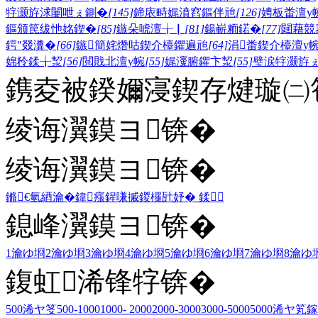
牸灏斿浗闄呭ぇ鍘�
[145]
鍗庡畤娓濆窞鏂伴兘
[126]
娉板畨澶у
鏂颁笢绂忚姳鍥�
[85]
鏃朵唬澶╁▏
[81]
鍚嶄粫鍩�
[77]
閮藉競
鍔″叕瀵�
[66]
鏃簡姹熸咕鍥介檯鑺遍兘
[64]
涓畨鍥介檯澶у
婂矝鍒╁洯
[56]
閲戝北澶у帵
[55]
娓濅腑鑺卞洯
[55]
璧涙牸灏斿
鎸夌被鍨嬭寖鍥存煡璇㈡笣
绫诲瀷鏌ヨ锛�
绫诲瀷鏌ヨ锛�
鏅€氫綇瀹�
鍏瘬
鍟嗛摵
鍐欏瓧妤�
鍒
鎴峰瀷鏌ヨ锛�
1瀹ゆ埛
2瀹ゆ埛
3瀹ゆ埛
4瀹ゆ埛
5瀹ゆ埛
6瀹ゆ埛
7瀹ゆ埛
8瀹ゆ
鍑虹浠锋牸锛�
500浠ヤ笅
500-1000
1000- 2000
2000-3000
3000-5000
5000浠ヤ笂
鎵