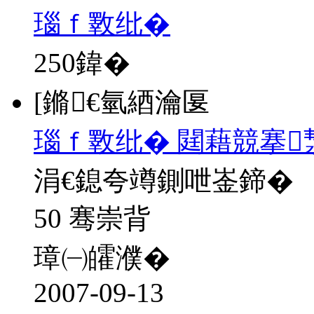
瑙ｆ斁纰�
250
鍏�
[鏅€氫綇瀹匽
瑙ｆ斁纰� 閮藉競搴
涓€鎴夸竴鍘呭崟鍗�
50 骞崇背
璋㈠皬濮�
2007-09-13