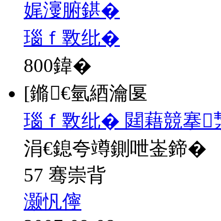
娓濅腑鍖�
瑙ｆ斁纰�
800
鍏�
[鏅€氫綇瀹匽
瑙ｆ斁纰� 閮藉競搴
涓€鎴夸竴鍘呭崟鍗�
57 骞崇背
灏忛儜