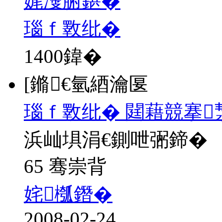
娓濅腑鍖�
瑙ｆ斁纰�
1400
鍏�
[鏅€氫綇瀹匽
瑙ｆ斁纰� 閮藉競搴
浜屾埧涓€鍘呭弻鍗�
65 骞崇背
姹槬鐕�
2008-02-24