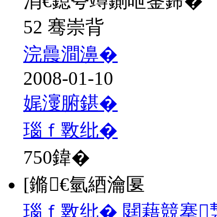
涓€鎴夸竴鍘呭崟鍗�
52 骞崇背
浣曟澗濞�
2008-01-10
娓濅腑鍖�
瑙ｆ斁纰�
750
鍏�
[鏅€氫綇瀹匽
瑙ｆ斁纰� 閮藉競搴