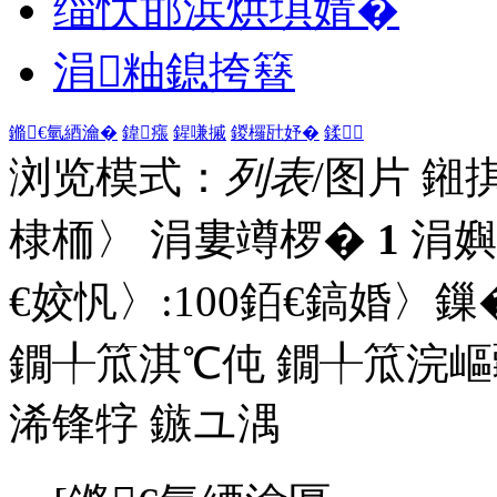
缁忕邯浜烘埧婧�
涓粙鎴挎簮
鏅€氫綇瀹�
鍏瘬
鍟嗛摵
鍐欏瓧妤�
鍒
浏览模式：
列表
/图片
鎺
棣栭〉 涓婁竴椤�
1
涓嬩
€姣忛〉:
100
銆€鎬婚〉鏁�
鐗╀笟淇℃伅
鐗╀笟浣嶇
浠锋牸
鏃ユ湡