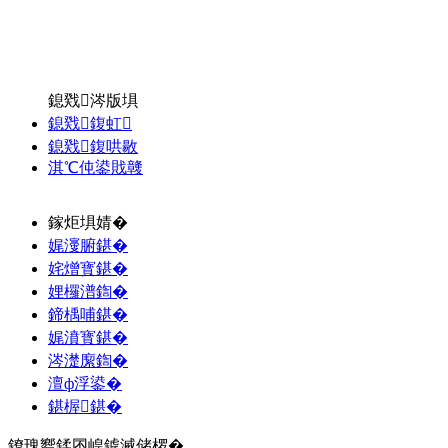
鎴戣涔版埧
鎴戣鍑虹
鎴戣鍑哄敭
淇℃伅鍙戝竷
鎵炬埧婧�
娓濅腑鍖�
姹熷寳鍖�
娌欏潽鍧�
鍗楀哺鍖�
娓濆寳鍖�
涔濋緳鍧�
澶ф浮鍙�
鍖楃鍖�
鐐瑰嚮鍒囨崲鎼滅储椤�