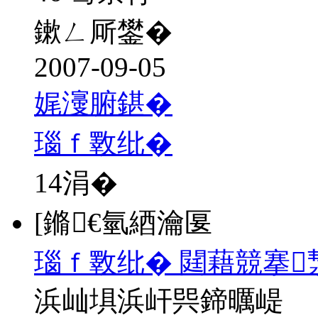
鏉ㄥ厛鐢�
2007-09-05
娓濅腑鍖�
瑙ｆ斁纰�
14
涓�
[鏅€氫綇瀹匽
瑙ｆ斁纰� 閮藉競搴
浜屾埧浜屽巺鍗曞崼