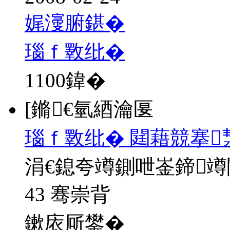
娓濅腑鍖�
瑙ｆ斁纰�
1100
鍏�
[鏅€氫綇瀹匽
瑙ｆ斁纰� 閮藉競搴
涓€鎴夸竴鍘呭崟鍗
43 骞崇背
鏉庡厛鐢�