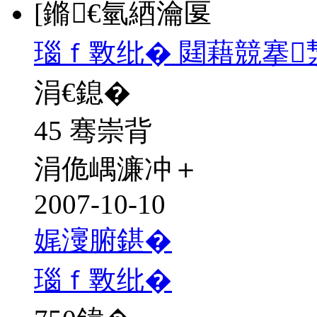
[鏅€氫綇瀹匽
瑙ｆ斁纰� 閮藉競搴
涓€鎴�
45 骞崇背
涓佹嵎濂冲＋
2007-10-10
娓濅腑鍖�
瑙ｆ斁纰�