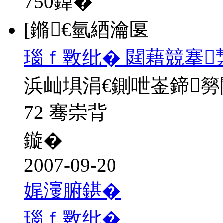
750
鍏�
[鏅€氫綇瀹匽
瑙ｆ斁纰� 閮藉競搴
浜屾埧涓€鍘呭崟鍗
72 骞崇背
鏇�
2007-09-20
娓濅腑鍖�
瑙ｆ斁纰�