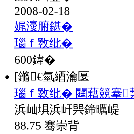
2008-02-18
娓濅腑鍖�
瑙ｆ斁纰�
600
鍏�
[鏅€氫綇瀹匽
瑙ｆ斁纰� 閮藉競搴
浜屾埧浜屽巺鍗曞崼
88.75 骞崇背