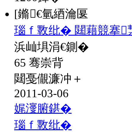
[鏅€氫綇瀹匽
瑙ｆ斁纰� 閮藉競搴
浜屾埧涓€鍘�
65 骞崇背
閮戞儬濂冲＋
2011-03-06
娓濅腑鍖�
瑙ｆ斁纰�