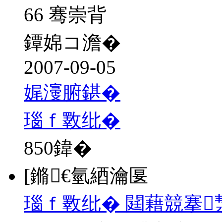
66 骞崇背
鐔婂コ澹�
2007-09-05
娓濅腑鍖�
瑙ｆ斁纰�
850
鍏�
[鏅€氫綇瀹匽
瑙ｆ斁纰� 閮藉競搴