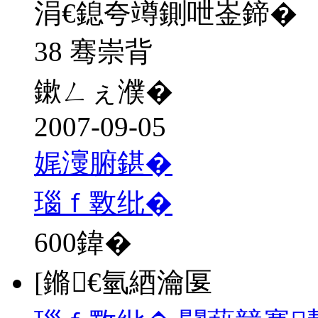
涓€鎴夸竴鍘呭崟鍗�
38 骞崇背
鏉ㄥぇ濮�
2007-09-05
娓濅腑鍖�
瑙ｆ斁纰�
600
鍏�
[鏅€氫綇瀹匽