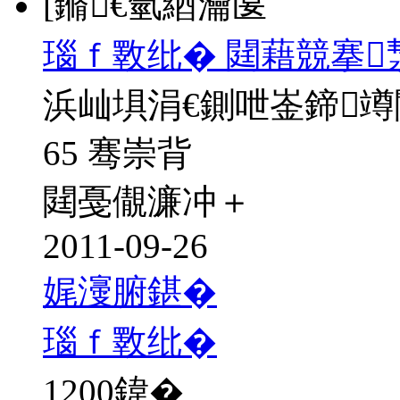
[鏅€氫綇瀹匽
瑙ｆ斁纰� 閮藉競搴
浜屾埧涓€鍘呭崟鍗
65 骞崇背
閮戞儬濂冲＋
2011-09-26
娓濅腑鍖�
瑙ｆ斁纰�
1200
鍏�