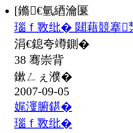
[鏅€氫綇瀹匽
瑙ｆ斁纰� 閮藉競搴
涓€鎴夸竴鍘�
38 骞崇背
鏉ㄥぇ濮�
2007-09-05
娓濅腑鍖�
瑙ｆ斁纰�