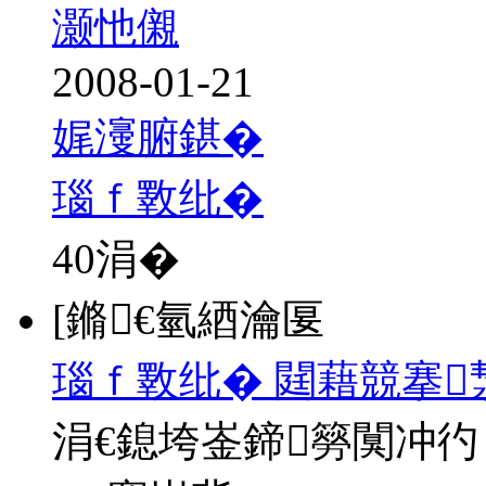
灏忚儭
2008-01-21
娓濅腑鍖�
瑙ｆ斁纰�
40
涓�
[鏅€氫綇瀹匽
瑙ｆ斁纰� 閮藉競搴
涓€鎴垮崟鍗簩闃冲彴