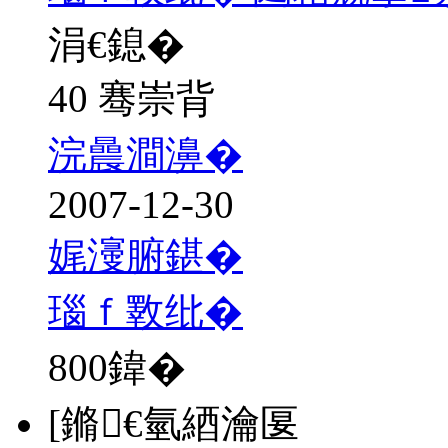
涓€鎴�
40 骞崇背
浣曟澗濞�
2007-12-30
娓濅腑鍖�
瑙ｆ斁纰�
800
鍏�
[鏅€氫綇瀹匽