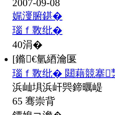
2007-09-08
娓濅腑鍖�
瑙ｆ斁纰�
40
涓�
[鏅€氫綇瀹匽
瑙ｆ斁纰� 閮藉競搴
浜屾埧浜屽巺鍗曞崼
65 骞崇背