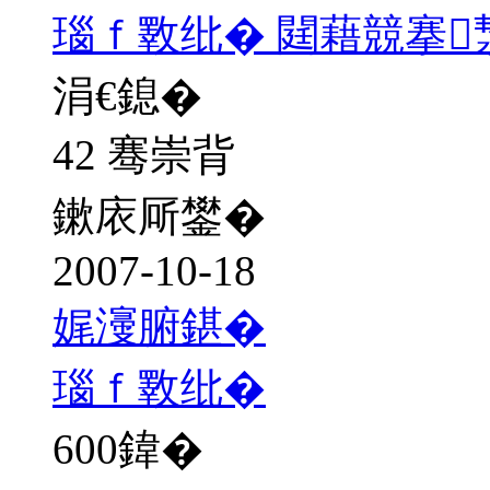
瑙ｆ斁纰� 閮藉競搴
涓€鎴�
42 骞崇背
鏉庡厛鐢�
2007-10-18
娓濅腑鍖�
瑙ｆ斁纰�
600
鍏�