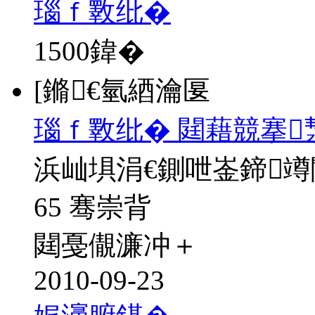
瑙ｆ斁纰�
1500
鍏�
[鏅€氫綇瀹匽
瑙ｆ斁纰� 閮藉競搴
浜屾埧涓€鍘呭崟鍗
65 骞崇背
閮戞儬濂冲＋
2010-09-23