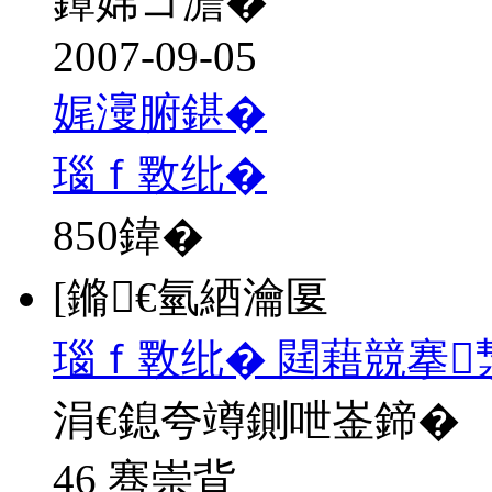
鐔婂コ澹�
2007-09-05
娓濅腑鍖�
瑙ｆ斁纰�
850
鍏�
[鏅€氫綇瀹匽
瑙ｆ斁纰� 閮藉競搴
涓€鎴夸竴鍘呭崟鍗�
46 骞崇背