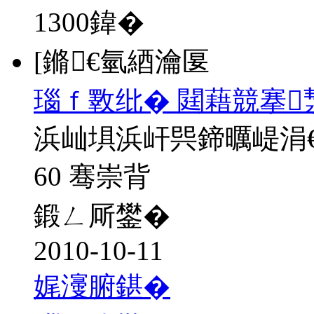
1300
鍏�
[鏅€氫綇瀹匽
瑙ｆ斁纰� 閮藉競搴
浜屾埧浜屽巺鍗曞崼涓
60 骞崇背
鍛ㄥ厛鐢�
2010-10-11
娓濅腑鍖�