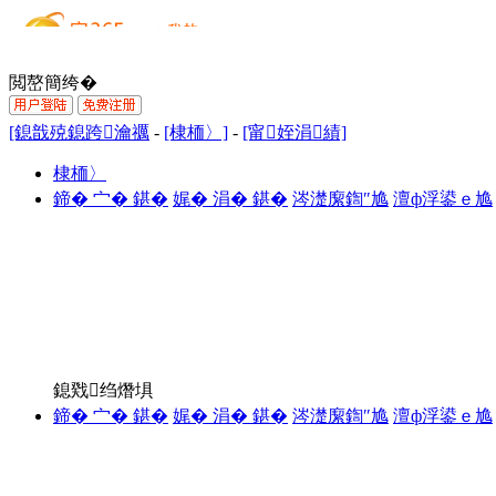
閲嶅簡绔�
[鎴戠殑鎴跨瀹禲
-
[棣栭〉]
-
[甯姪涓績]
棣栭〉
鍗� 宀� 鍖�
娓� 涓� 鍖�
涔濋緳鍧″尯
澶ф浮鍙ｅ尯
鎴戣绉熸埧
鍗� 宀� 鍖�
娓� 涓� 鍖�
涔濋緳鍧″尯
澶ф浮鍙ｅ尯