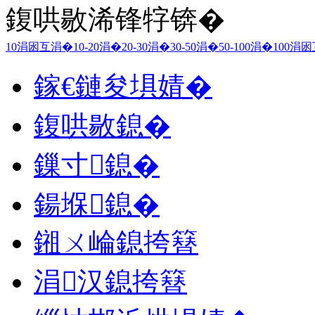
鍑哄敭浠锋牸锛�
10涓囦互涓�
10-20涓�
20-30涓�
30-50涓�
50-100涓�
100涓
鎵€鏈夋埧婧�
鍑哄敭鎴�
鏁寸鎴�
鍚堢鎴�
鎺ㄨ崘鎴挎簮
涓汉鎴挎簮