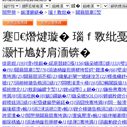
鍒�
閲嶅簡
>
娓濅腑鍖�
>
瑙ｆ斁纰�
>
閮藉競搴洯
蹇€熸煡璇� 瑙ｆ斁纰
灏忓尯妤肩洏锛�
缇庡姏.
[193]
澶у悓鏂�-鍩庡競鍏瘬
[156]
鏃朵唬璞嫅
[153]
璧
�
[91]
閮藉競搴洯
[76]
涓滄柟鏇煎搱椤垮晢鍔″叕瀵�
[66]
璧涙
骞垮満
[25]
閮藉競涓芥櫙
[23]
鑱氫赴閿︾唬鐩涗笘
[22]
榄佹槦妤
唬
[17]
涓栫晫璐告槗涓績
[17]
闆呭湴澶╅檯
[16]
涓幆閾跺骇
[1
櫙姹熷北
[12]
杈剧編鑺卞洯
[12]
娌х櫧璺ぇ鍘�
[11]
鍦扮帇骞垮
垮満
[8]
涓滃拰婀�
[8]
娲礀娲�
[7]
鏃朵唬SOLO
[6]
鍗婂矝鍥介
鍟嗗姟涓績
[5]
杞昏建鍚嶅簵鍩�
[5]
涓囧悏骞垮満
[4]
闆ㄧ敯澶
鍚堟櫙澶у帵
[3]
涓浗浜哄澶у帵
[3]
鍥介檯璐告槗涓績
[3]
涓
跨背瀵�
[2]
閲嶅簡閮藉競骞垮満
[2]
寰疯壓澶у帵
[2]
鏂伴噸搴嗗
櫥琛楀尯
[1]
涓滄柟鏇煎搱椤�
[1]
缇庨骞垮満
[1]
涓囪豹鍥介檯