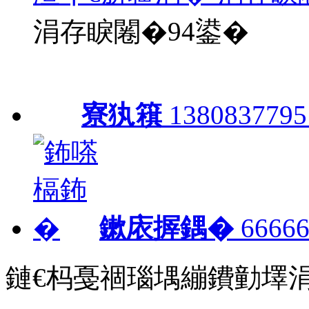
涓存睙闂�94鍙�
寮犱簯
1380837795
鏉庡搱鍝�
66666
鏈€杩戞祻瑙堣繃鐨勭墿