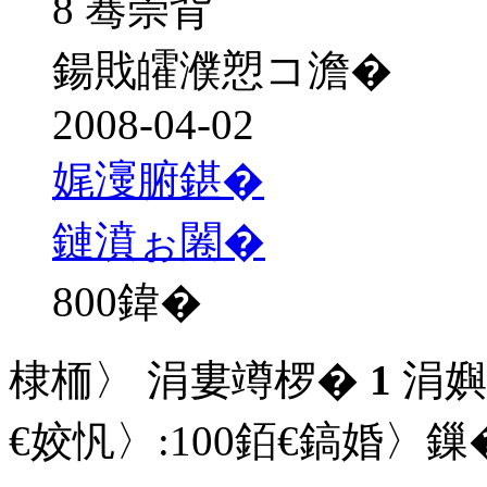
8 骞崇背
鍚戝皬濮愬コ澹�
2008-04-02
娓濅腑鍖�
鏈濆ぉ闂�
800
鍏�
棣栭〉 涓婁竴椤�
1
涓嬩
€姣忛〉:
100
銆€鎬婚〉鏁�