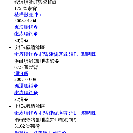
鍥涙埧浜屽巺鍙屽崼
175 骞崇背
楂樺敮濂冲＋
2008-01-04
娓濅腑鍖�
鏉庡瓙鍧�
30
涓�
[鏅€氫綇瀹匽
鏉庡瓙鍧� 杞昏建缇庝粦 涓。瑁呬慨
浜屾埧涓€鍘呭崟鍗�
67.5 骞崇背
灏忛儩
2007-09-08
娓濅腑鍖�
鏉庡瓙鍧�
22
涓�
[鏅€氫綇瀹匽
鏉庡瓙鍧� 杞昏建缇庝粦 涓。瑁呬慨
涓€鎴夸竴鍘呭崟鍗竴闃冲彴
51.62 骞崇背
涓冩槦宀楀簵鏉ㄥ厛鐢�