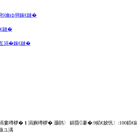
埛
9瀹ゆ埛
鎵€鏈�
€鏈�
囦互涓�
鎵€鏈�
 涓婁竴椤�
1
涓嬩竴椤� 灏鹃〉 鎬昏褰�:
9
銆€姣忛〉:
100
銆€
鏃ユ湡