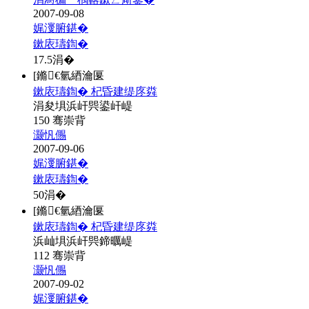
2007-09-08
娓濅腑鍖�
鏉庡瓙鍧�
17.5
涓�
[鏅€氫綇瀹匽
鏉庡瓙鍧� 杞昏建缇庝粦
涓夋埧浜屽巺鍙屽崼
150 骞崇背
灏忛儩
2007-09-06
娓濅腑鍖�
鏉庡瓙鍧�
50
涓�
[鏅€氫綇瀹匽
鏉庡瓙鍧� 杞昏建缇庝粦
浜屾埧浜屽巺鍗曞崼
112 骞崇背
灏忛儩
2007-09-02
娓濅腑鍖�