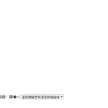
鎬婚〉鏁�:
1