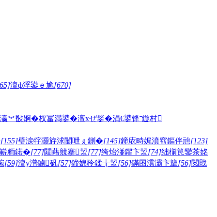
65]
澶ф浮鍙ｅ尯
[670]
瀛︾敯婀�
杈冨満鍙�
澶хぜ鍫�
涓€鍙锋ˉ
鏇村
嫅
[155]
璧涙牸灏斿浗闄呭ぇ鍘�
[145]
鍗庡畤娓濆窞鏂伴兘
[123]
嶄粫鍩�
[77]
閮藉競搴洯
[77]
绔炲湴鑺卞洯
[74]
绌椾笢鑾茶姳
帵
[59]
澶у潽鏀矾
[57]
鍗婂矝鍒╁洯
[56]
鏋囨澐灞卞簞
[56]
閲戝