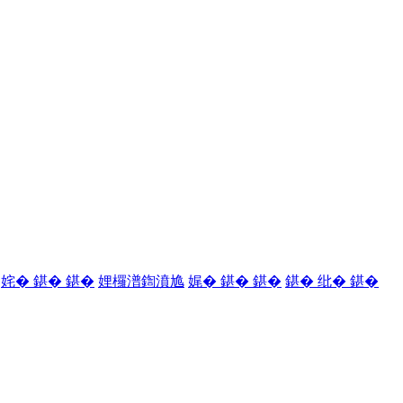
姹� 鍖� 鍖�
娌欏潽鍧濆尯
娓� 鍖� 鍖�
鍖� 纰� 鍖�