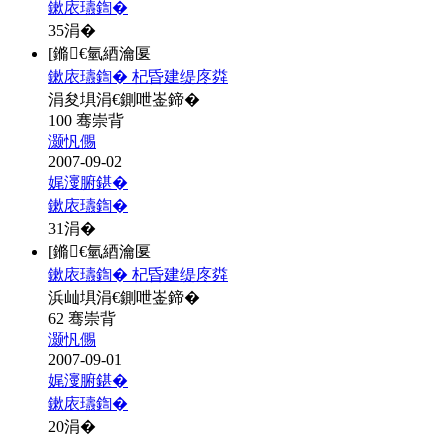
鏉庡瓙鍧�
35
涓�
[鏅€氫綇瀹匽
鏉庡瓙鍧� 杞昏建缇庝粦
涓夋埧涓€鍘呭崟鍗�
100 骞崇背
灏忛儩
2007-09-02
娓濅腑鍖�
鏉庡瓙鍧�
31
涓�
[鏅€氫綇瀹匽
鏉庡瓙鍧� 杞昏建缇庝粦
浜屾埧涓€鍘呭崟鍗�
62 骞崇背
灏忛儩
2007-09-01
娓濅腑鍖�
鏉庡瓙鍧�
20
涓�