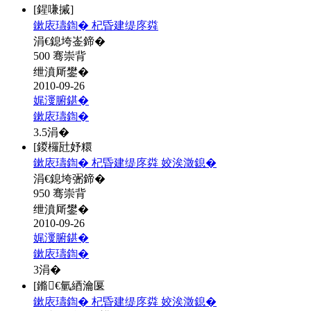
[鍟嗛摵]
鏉庡瓙鍧� 杞昏建缇庝粦
涓€鎴垮崟鍗�
500 骞崇背
绁濆厛鐢�
2010-09-26
娓濅腑鍖�
鏉庡瓙鍧�
3.5
涓�
[鍐欏瓧妤糫
鏉庡瓙鍧� 杞昏建缇庝粦 姣涘澂鎴�
涓€鎴垮弻鍗�
950 骞崇背
绁濆厛鐢�
2010-09-26
娓濅腑鍖�
鏉庡瓙鍧�
3
涓�
[鏅€氫綇瀹匽
鏉庡瓙鍧� 杞昏建缇庝粦 姣涘澂鎴�