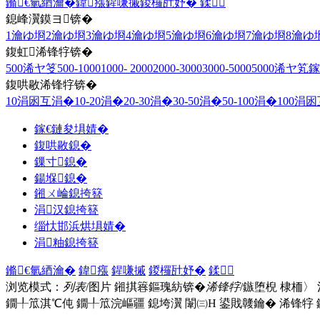
鏅€氫綇瀹�
鍏瘬
鍟嗛摵
鍐欏瓧妤�
鍒
鎴峰瀷鏌ヨ锛�
1瀹ゆ埛
2瀹ゆ埛
3瀹ゆ埛
4瀹ゆ埛
5瀹ゆ埛
6瀹ゆ埛
7瀹ゆ埛
8瀹ゆ
鍑虹浠锋牸锛�
500浠ヤ笅
500-1000
1000- 2000
2000-3000
3000-5000
5000浠ヤ笂
鎵
鍑哄敭浠锋牸锛�
10涓囦互涓�
10-20涓�
20-30涓�
30-50涓�
50-100涓�
100涓
鎵€鏈夋埧婧�
鍑哄敭鎴�
鏁寸鎴�
鍚堢鎴�
鎺ㄨ崘鎴挎簮
涓汉鎴挎簮
缁忕邯浜烘埧婧�
涓粙鎴挎簮
鏅€氫綇瀹�
鍏瘬
鍟嗛摵
鍐欏瓧妤�
鍒
浏览模式：
列表
/图片
鎺掑簭鏂瑰紡锛�
浠锋牸
/鏃堕棿
棣栭〉
鐗╀笟淇℃伅
鐗╀笟浣嶇疆
鎴垮瀷
闈㈢Н
鍙戝竷鑰�
浠锋牸