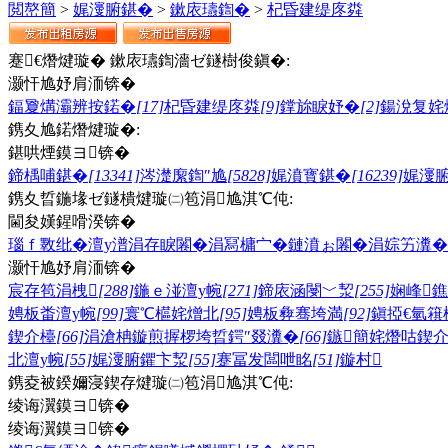
閲嶅簡
>
娓濅腑鍖�
>
鏉庡瓙鍧�
>
杞昏建缇庝粦
蹇€熸煡璇� 鏉庡瓙鍧濇ゼ鐩樹俊鎭�:
灏忓尯妤肩洏锛�
鍢夐煹灞辨按鍩�
[17]
杞昏建缇庝粦
[9]
鐣旀睙妤�
[2]
鍚涗复姹
鎸夊尯鍩熸煡璇�:
鍖哄煙鏌ヨ锛�
鍗楀哺鍖�
[13341]
涔濋緳鍧″尯
[5828]
娓濆寳鍖�
[16239]
娓濅
鎸夊晢鍦堟ゼ鐩樻煡璇㈡笣涓尯淇℃伅:
閫夋嫨鍟嗗湀锛�
瑙ｆ斁纰�
澶у潽
涓存睙闂�
涓冩槦宀�
鏈濆ぉ闂�
涓婃竻瀵�
灏忓尯妤肩洏锛�
宸存笣涓栧
[288]
鍦ｅ湴澶у帵
[271]
鍗庡涵閿﹀洯
[255]
娴峰
娉板畨澶у帵
[99]
寰℃櫙姹熷北
[95]
娉板彜骞垮満
[92]
鎭掗€氫簯
鍥介檯
[66]
涓滄柟鏇煎搱椤垮晢鍔″叕瀵�
[66]
鏃簡姹熸咕鍥
北澶у帵
[55]
娓濅腑鑺卞洯
[55]
蹇冨发闆呭眳
[51]
鏇村
鎸夌被鍨嬭寖鍥存煡璇㈡笣涓尯淇℃伅:
绫诲瀷鏌ヨ锛�
绫诲瀷鏌ヨ锛�