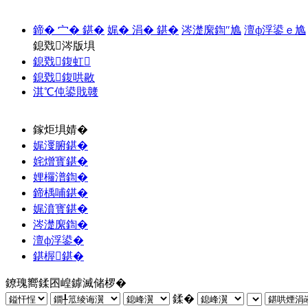
鍗� 宀� 鍖�
娓� 涓� 鍖�
涔濋緳鍧″尯
澶ф浮鍙ｅ尯
鎴戣涔版埧
鎴戣鍑虹
鎴戣鍑哄敭
淇℃伅鍙戝竷
鎵炬埧婧�
娓濅腑鍖�
姹熷寳鍖�
娌欏潽鍧�
鍗楀哺鍖�
娓濆寳鍖�
涔濋緳鍧�
澶ф浮鍙�
鍖楃鍖�
鐐瑰嚮鍒囨崲鎼滅储椤�
鍒�