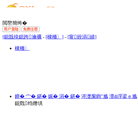
閲嶅簡绔�
[鎴戠殑鎴跨瀹禲
-
[棣栭〉]
-
[甯姪涓績]
棣栭〉
鍗� 宀� 鍖�
娓� 涓� 鍖�
涔濋緳鍧″尯
澶ф浮鍙ｅ尯
鎴戣绉熸埧