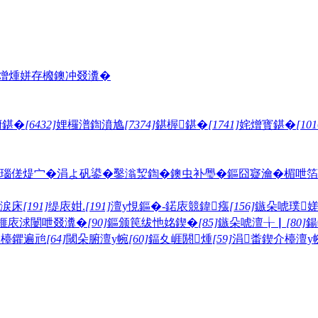
熷煄
姘存櫠鐭冲叕瀵�
腑鍖�
[6432]
娌欏潽鍧濆尯
[7374]
鍖楃鍖�
[1741]
姹熷寳鍖�
[101
瑙傞煶宀�
涓よ矾鍙�
鑿滃洯鍧�
鐭虫补璺�
鏂囧寲瀹�
楣呭箔
鐎涙床
[191]
缇庡姏.
[191]
澶у悓鏂�-鍩庡競鍏瘬
[156]
鏃朵唬璞
榧庡浗闄呭叕瀵�
[90]
鏂颁笢绂忚姳鍥�
[85]
鏃朵唬澶╁▏
[80]
鍚
介檯鑺遍兘
[64]
閾朵腑澶у帵
[60]
鍢夊崕閼煄
[59]
涓畨鍥介檯澶у