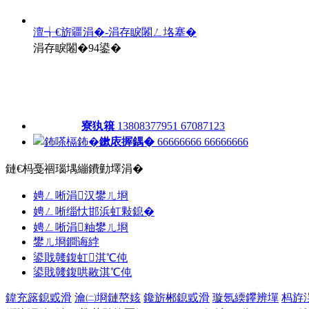
澶╅€旂疆涓�-涓存睙闂ㄥ垎搴�
涓存睙闂�94鍙�
寮犱簯
13808377951 67087123
鏉庡搱鍝�
66666666 66666666
鏈€杩戞祻瑙堣繃鐨勭墿涓�
娉ㄥ唽涓汉鐢ㄦ埛
娉ㄥ唽缁忕邯浜虹敤鎴�
娉ㄥ唽涓粙鐢ㄦ埛
鐢ㄦ埛鐧诲綍
鍙戝竷鍑虹淇℃伅
鍙戝竷鍑哄敭淇℃伅
鍏充簬鎴戜滑
瀹㈡埛鏈嶅姟
鑱旂郴鎴戜滑
璇氬緛鑻辨墠
杩斿