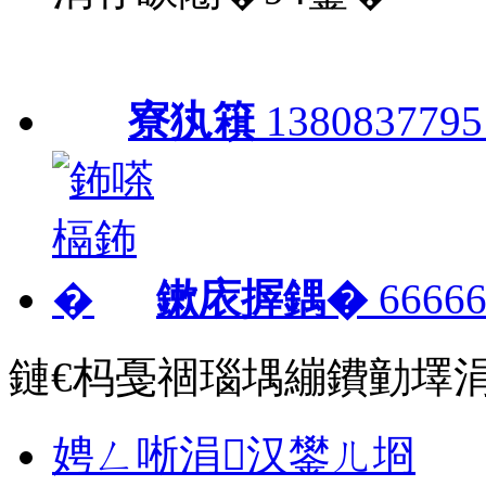
寮犱簯
1380837795
鏉庡搱鍝�
66666
鏈€杩戞祻瑙堣繃鐨勭墿
娉ㄥ唽涓汉鐢ㄦ埛