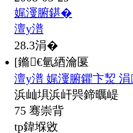
娓濅腑鍖�
澶у潽
28.3
涓�
[鏅€氫綇瀹匽
澶у潽 娓濅腑鑺卞洯 
浜屾埧浜屽巺鍗曞崼
75 骞崇背
tp鍏堢敓