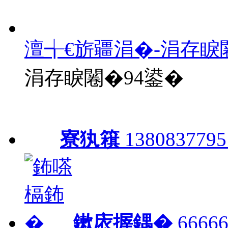
澶╅€旂疆涓�-涓存睙
涓存睙闂�94鍙�
寮犱簯
1380837795
鏉庡搱鍝�
66666