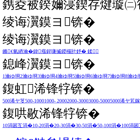
鎸夌被鍨嬭寖鍥存煡璇㈡笣
绫诲瀷鏌ヨ锛�
绫诲瀷鏌ヨ锛�
鏅€氫綇瀹�
鍏瘬
鍟嗛摵
鍐欏瓧妤�
鍒
鎴峰瀷鏌ヨ锛�
1瀹ゆ埛
2瀹ゆ埛
3瀹ゆ埛
4瀹ゆ埛
5瀹ゆ埛
6瀹ゆ埛
7瀹ゆ埛
8瀹ゆ
鍑虹浠锋牸锛�
500浠ヤ笅
500-1000
1000- 2000
2000-3000
3000-5000
5000浠ヤ笂
鎵
鍑哄敭浠锋牸锛�
10涓囦互涓�
10-20涓�
20-30涓�
30-50涓�
50-100涓�
100涓