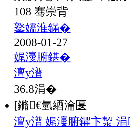
108 骞崇背
鐜嬬淮鏋�
2008-01-27
娓濅腑鍖�
澶у潽
36.8
涓�
[鏅€氫綇瀹匽
澶у潽 娓濅腑鑺卞洯 