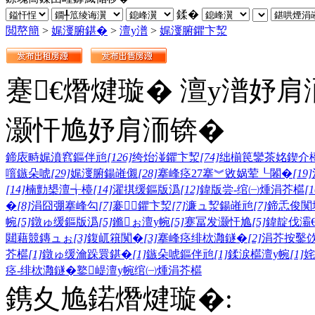
鍒�
閲嶅簡
>
娓濅腑鍖�
>
澶у潽
>
娓濅腑鑺卞洯
蹇€熸煡璇� 澶у潽妤肩
灏忓尯妤肩洏锛�
鍗庡畤娓濆窞鏂伴兘
[126]
绔炲湴鑺卞洯
[74]
绌椾笢鑾茶姳鍥介
噾鏃朵唬
[29]
娓濅腑鍚嶉儭
[28]
搴峰痉27搴︾敓娲荤┖闂�
[19]
[14]
楠勯槼澶╅檯
[14]
濯掑缓鏂版潙
[12]
鍏版尝-绾㈠煄涓芥櫙
[1
�
[8]
涓囧弸搴峰勾
[7]
褰鑺卞洯
[7]
濂ュ洯鍚嶉兘
[7]
鍗忎俊闃
帵
[5]
鐓ゅ缓鏂版潙
[5]
鏅ぉ澶у帵
[5]
蹇冨发灏忓尯
[5]
鍏靛伐灞
閮藉競鏄ュぉ
[3]
鍑屼簯闃�
[3]
搴峰痉绯栨灉鐩�
[2]
涓芥按鑿
芥櫙
[1]
鐓ゅ缓瀹跺睘鍖�
[1]
鏃朵唬鏂伴兘
[1]
鍒涙櫙澶у帵
[1]
姹
痉-绯栨灉鐩�
鐜崼澶у帵
绾㈠煄涓芥櫙
鎸夊尯鍩熸煡璇�: