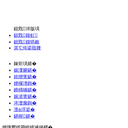
鎴戣涔版埧
鎴戣鍑虹
鎴戣鍑哄敭
淇℃伅鍙戝竷
鎵炬埧婧�
娓濅腑鍖�
姹熷寳鍖�
娌欏潽鍧�
鍗楀哺鍖�
娓濆寳鍖�
涔濋緳鍧�
澶ф浮鍙�
鍖楃鍖�
鐐瑰嚮鍒囨崲鎼滅储椤�