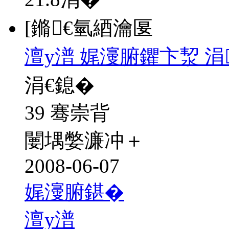
[鏅€氫綇瀹匽
澶у潽 娓濅腑鑺卞洯 
涓€鎴�
39 骞崇背
闄堣嫳濂冲＋
2008-06-07
娓濅腑鍖�
澶у潽