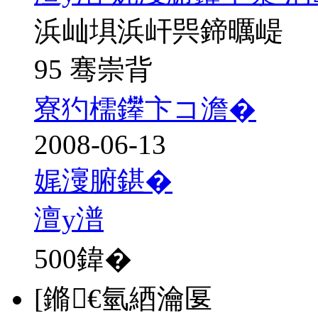
浜屾埧浜屽巺鍗曞崼
95 骞崇背
寮犳檽鑻卞コ澹�
2008-06-13
娓濅腑鍖�
澶у潽
500
鍏�
[鏅€氫綇瀹匽