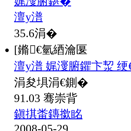
娓濅腑鍖�
澶у潽
35.6
涓�
[鏅€氫綇瀹匽
澶у潽 娓濅腑鑺卞洯 绠
涓夋埧涓€鍘�
91.03 骞崇背
鎭掑畨鏄撳眳
2008-05-29