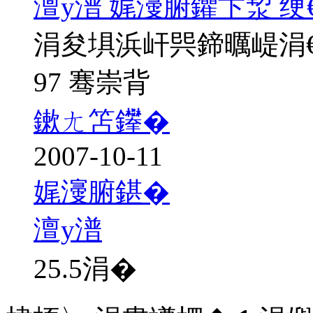
澶у潽 娓濅腑鑺卞洯 绠
涓夋埧浜屽巺鍗曞崼涓
97 骞崇背
鏉ㄤ笘鑻�
2007-10-11
娓濅腑鍖�
澶у潽
25.5
涓�