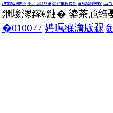
鍏充簬鎴戜滑
瀹㈡埛鏈嶅姟
鑱旂郴鎴戜滑
璇氬緛鑻辨墠
杩斿
鐗堟潈鎵€鏈� 鍌茶兘绉戞妧 1
�010077
娉曞緥澹版槑