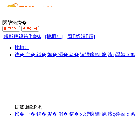
閲嶅簡绔�
[鎴戠殑鎴跨瀹禲
-
[棣栭〉]
-
[甯姪涓績]
棣栭〉
鍗� 宀� 鍖�
娓� 涓� 鍖�
涔濋緳鍧″尯
澶ф浮鍙ｅ尯
鎴戣绉熸埧
鍗� 宀� 鍖�
娓� 涓� 鍖�
涔濋緳鍧″尯
澶ф浮鍙ｅ尯