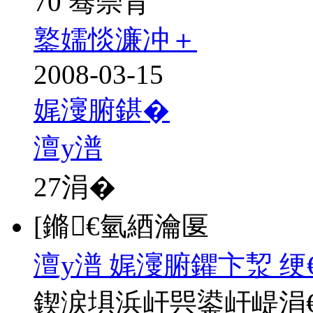
70 骞崇背
鐜嬬惔濂冲＋
2008-03-15
娓濅腑鍖�
澶у潽
27
涓�
[鏅€氫綇瀹匽
澶у潽 娓濅腑鑺卞洯 绠
鍥涙埧浜屽巺鍙屽崼涓