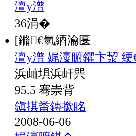
澶у潽
36
涓�
[鏅€氫綇瀹匽
澶у潽 娓濅腑鑺卞洯 绠
浜屾埧浜屽巺
95.5 骞崇背
鎭掑畨鏄撳眳
2008-06-06