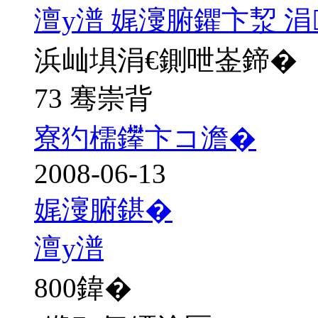
澶у潽 娓濅腑鑺卞洯 
浜屾埧涓€鍘呭崟鍗�
73 骞崇背
寮犳檽鑻卞コ澹�
2008-06-13
娓濅腑鍖�
澶у潽
800
鍏�