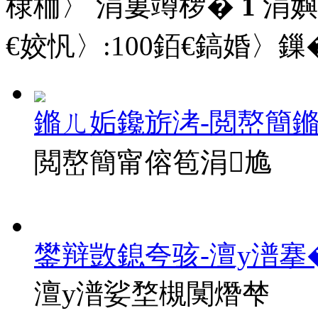
棣栭〉 涓婁竴椤�
1
涓嬩
€姣忛〉:
100
銆€鎬婚〉鏁�
鏅ㄦ姤鑱旂洘-閲嶅簡
閲嶅簡甯傛笣涓尯
鐢辩敳鎴夸骇-澶у潽搴
澶у潽娑堥槻闃熸梺