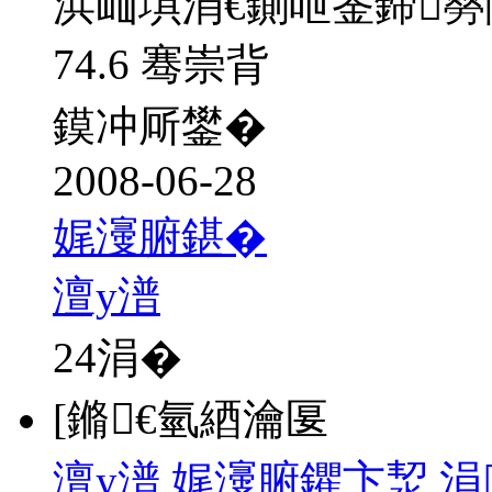
浜屾埧涓€鍘呭崟鍗
74.6 骞崇背
鏌冲厛鐢�
2008-06-28
娓濅腑鍖�
澶у潽
24
涓�
[鏅€氫綇瀹匽
澶у潽 娓濅腑鑺卞洯 