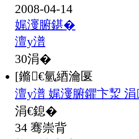
2008-04-14
娓濅腑鍖�
澶у潽
30
涓�
[鏅€氫綇瀹匽
澶у潽 娓濅腑鑺卞洯 
涓€鎴�
34 骞崇背