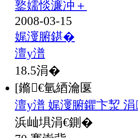
鐜嬬惔濂冲＋
2008-03-15
娓濅腑鍖�
澶у潽
18.5
涓�
[鏅€氫綇瀹匽
澶у潽 娓濅腑鑺卞洯 
浜屾埧涓€鍘�