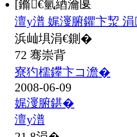
[鏅€氫綇瀹匽
澶у潽 娓濅腑鑺卞洯 
浜屾埧涓€鍘�
72 骞崇背
寮犳檽鑻卞コ澹�
2008-06-09
娓濅腑鍖�
澶у潽
21.8
涓�