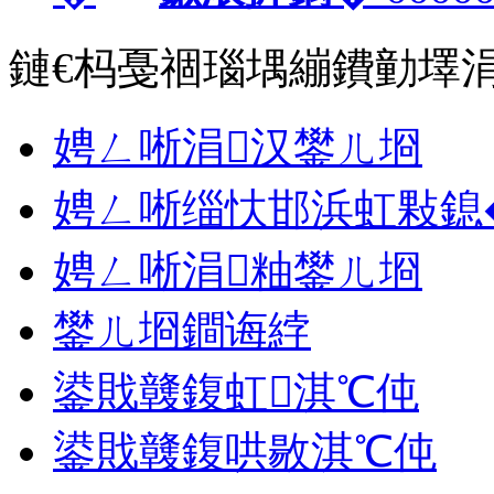
鏈€杩戞祻瑙堣繃鐨勭墿
娉ㄥ唽涓汉鐢ㄦ埛
娉ㄥ唽缁忕邯浜虹敤鎴
娉ㄥ唽涓粙鐢ㄦ埛
鐢ㄦ埛鐧诲綍
鍙戝竷鍑虹淇℃伅
鍙戝竷鍑哄敭淇℃伅