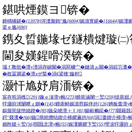
鍖哄煙鏌ヨ锛�
鍗楀哺鍖�
[13978]
涔濋緳鍧″尯
[6004]
娓濆寳鍖�
[16644]
娓濅
鍙ｅ尯
[690]
鎸夊晢鍦堟ゼ鐩樻煡璇㈡笣
閫夋嫨鍟嗗湀锛�
瑙ｆ斁纰�
澶у潽
涓存睙闂�
涓冩槦宀�
鏈濆ぉ闂�
涓婃竻瀵�
�
杈冨満鍙�
澶хぜ鍫�
涓€鍙锋ˉ
鏇村
灏忓尯妤肩洏锛�
宸存笣涓栧
[291]
鍦ｅ湴澶у帵
[273]
鍗庡涵閿﹀洯
[259]
缇庡姏.
牸灏斿浗闄呭ぇ鍘�
[145]
鍗庡畤娓濆窞鏂伴兘
[126]
娉板畨澶у
鏂颁笢绂忚姳鍥�
[85]
鏃朵唬澶╁▏
[81]
鍚嶄粫鍩�
[77]
閮藉競
鍔″叕瀵�
[66]
鏃簡姹熸咕鍥介檯鑺遍兘
[64]
涓畨鍥介檯澶у
婂矝鍒╁洯
[56]
閲戝北澶у帵
[55]
娓濅腑鑺卞洯
[55]
璧涙牸灏斿