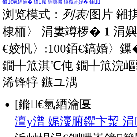
鏅€氫綇瀹�
鍏瘬
鍟嗛摵
鍐欏瓧妤�
鍒
浏览模式：
列表
/图片
鎺
棣栭〉 涓婁竴椤�
1
涓嬩
€姣忛〉:
100
銆€鎬婚〉鏁�
鐗╀笟淇℃伅
鐗╀笟浣嶇
浠锋牸
鏃ユ湡
[鏅€氫綇瀹匽
澶у潽 娓濅腑鑺卞洯 