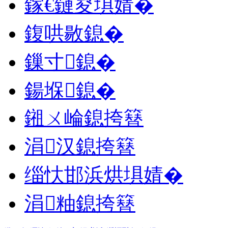
鎵€鏈夋埧婧�
鍑哄敭鎴�
鏁寸鎴�
鍚堢鎴�
鎺ㄨ崘鎴挎簮
涓汉鎴挎簮
缁忕邯浜烘埧婧�
涓粙鎴挎簮