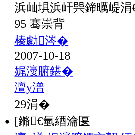
浜屾埧浜屽巺鍗曞崼涓
95 骞崇背
榛勮涔�
2007-10-18
娓濅腑鍖�
澶у潽
29
涓�
[鏅€氫綇瀹匽