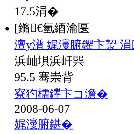
17.5
涓�
[鏅€氫綇瀹匽
澶у潽 娓濅腑鑺卞洯 
浜屾埧浜屽巺
95.5 骞崇背
寮犳檽鑻卞コ澹�
2008-06-07
娓濅腑鍖�