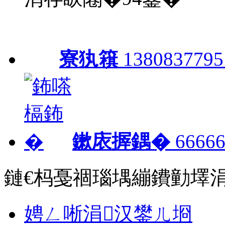
寮犱簯
1380837795
鏉庡搱鍝�
66666
鏈€杩戞祻瑙堣繃鐨勭墿
娉ㄥ唽涓汉鐢ㄦ埛