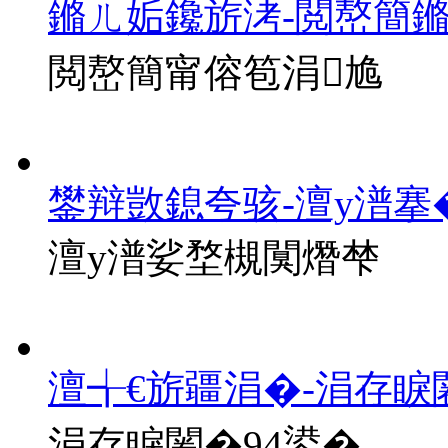
鏅ㄦ姤鑱旂洘-閲嶅簡
閲嶅簡甯傛笣涓尯
鐢辩敳鎴夸骇-澶у潽搴
澶у潽娑堥槻闃熸梺
澶╅€旂疆涓�-涓存睙
涓存睙闂�94鍙�