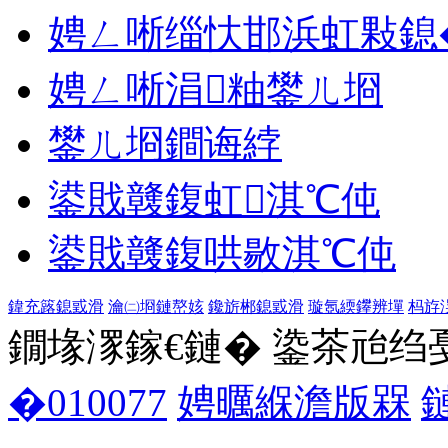
娉ㄥ唽缁忕邯浜虹敤鎴
娉ㄥ唽涓粙鐢ㄦ埛
鐢ㄦ埛鐧诲綍
鍙戝竷鍑虹淇℃伅
鍙戝竷鍑哄敭淇℃伅
鍏充簬鎴戜滑
瀹㈡埛鏈嶅姟
鑱旂郴鎴戜滑
璇氬緛鑻辨墠
杩斿
鐗堟潈鎵€鏈� 鍌茶兘绉戞妧 1
�010077
娉曞緥澹版槑