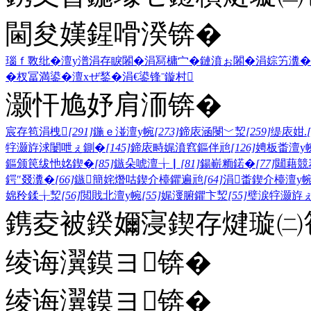
閫夋嫨鍟嗗湀锛�
瑙ｆ斁纰�
澶у潽
涓存睙闂�
涓冩槦宀�
鏈濆ぉ闂�
涓婃竻瀵�
�
杈冨満鍙�
澶хぜ鍫�
涓€鍙锋ˉ
鏇村
灏忓尯妤肩洏锛�
宸存笣涓栧
[291]
鍦ｅ湴澶у帵
[273]
鍗庡涵閿﹀洯
[259]
缇庡姏.
牸灏斿浗闄呭ぇ鍘�
[145]
鍗庡畤娓濆窞鏂伴兘
[126]
娉板畨澶у
鏂颁笢绂忚姳鍥�
[85]
鏃朵唬澶╁▏
[81]
鍚嶄粫鍩�
[77]
閮藉競
鍔″叕瀵�
[66]
鏃簡姹熸咕鍥介檯鑺遍兘
[64]
涓畨鍥介檯澶у
婂矝鍒╁洯
[56]
閲戝北澶у帵
[55]
娓濅腑鑺卞洯
[55]
璧涙牸灏斿
鎸夌被鍨嬭寖鍥存煡璇㈡笣
绫诲瀷鏌ヨ锛�
绫诲瀷鏌ヨ锛�