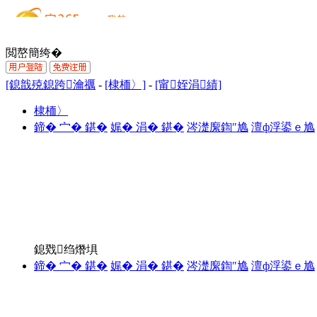
閲嶅簡绔�
[鎴戠殑鎴跨瀹禲
-
[棣栭〉]
-
[甯姪涓績]
棣栭〉
鍗� 宀� 鍖�
娓� 涓� 鍖�
涔濋緳鍧″尯
澶ф浮鍙ｅ尯
鎴戣绉熸埧
鍗� 宀� 鍖�
娓� 涓� 鍖�
涔濋緳鍧″尯
澶ф浮鍙ｅ尯