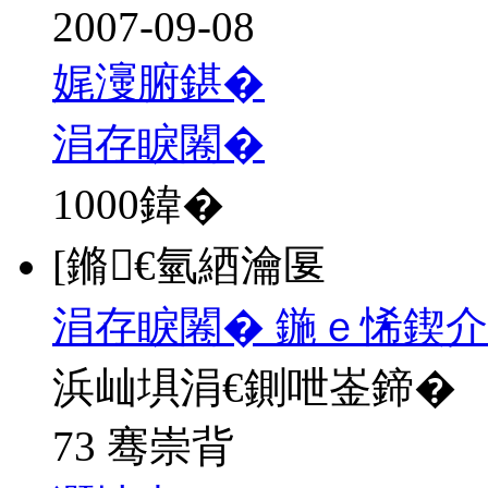
2007-09-08
娓濅腑鍖�
涓存睙闂�
1000
鍏�
[鏅€氫綇瀹匽
涓存睙闂� 鍦ｅ悕鍥介
浜屾埧涓€鍘呭崟鍗�
73 骞崇背