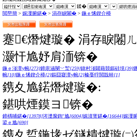
鍒�
閲嶅簡
>
娓濅腑鍖�
>
涓存睙闂�
>
鍦ｅ悕鍥介檯
蹇€熸煡璇� 涓存睙闂
灏忓尯妤肩洏锛�
鍦ｅ湴澶у帵
[273]
鍗庡涵閿﹀洯
[259]
鍏村湴閮藉競鏂硅垷
[39]
帵
[10]
鍦ｅ悕鍥介檯
[2]
鏂囧寲澶у帵
[2]
榛戞牸閲戠晫
[1]
鎸夊尯鍩熸煡璇�:
鍖哄煙鏌ヨ锛�
鍗楀哺鍖�
[13978]
涔濋緳鍧″尯
[6004]
娓濆寳鍖�
[16644]
娓濅
鍙ｅ尯
[690]
鎸夊晢鍦堟ゼ鐩樻煡璇㈡笣