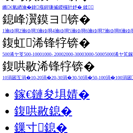
鏅€氫綇瀹�
鍏瘬
鍟嗛摵
鍐欏瓧妤�
鍒
鎴峰瀷鏌ヨ锛�
1瀹ゆ埛
2瀹ゆ埛
3瀹ゆ埛
4瀹ゆ埛
5瀹ゆ埛
6瀹ゆ埛
7瀹ゆ埛
8瀹ゆ
鍑虹浠锋牸锛�
500浠ヤ笅
500-1000
1000- 2000
2000-3000
3000-5000
5000浠ヤ笂
鎵
鍑哄敭浠锋牸锛�
10涓囦互涓�
10-20涓�
20-30涓�
30-50涓�
50-100涓�
100涓
鎵€鏈夋埧婧�
鍑哄敭鎴�
鏁寸鎴�