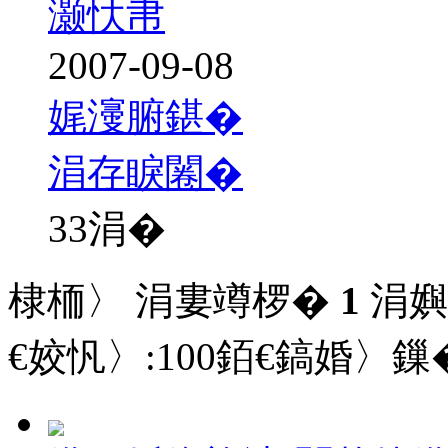
灏忕帇
2007-09-08
娓濅腑鍖�
涓存睙闂�
33
涓�
棣栭〉 涓婁竴椤�
1
涓嬩
€姣忛〉:
100
銆€鎬婚〉鏁�