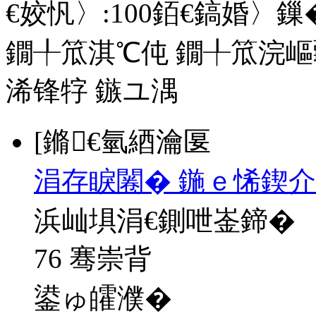
€姣忛〉:
100
銆€鎬婚〉鏁�
鐗╀笟淇℃伅
鐗╀笟浣嶇
浠锋牸
鏃ユ湡
[鏅€氫綇瀹匽
涓存睙闂� 鍦ｅ悕鍥
浜屾埧涓€鍘呭崟鍗�
76 骞崇背
鍙ゅ皬濮�