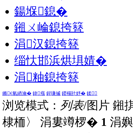
鍚堢鎴�
鎺ㄨ崘鎴挎簮
涓汉鎴挎簮
缁忕邯浜烘埧婧�
涓粙鎴挎簮
鏅€氫綇瀹�
鍏瘬
鍟嗛摵
鍐欏瓧妤�
鍒
浏览模式：
列表
/图片
鎺
棣栭〉 涓婁竴椤�
1
涓嬩