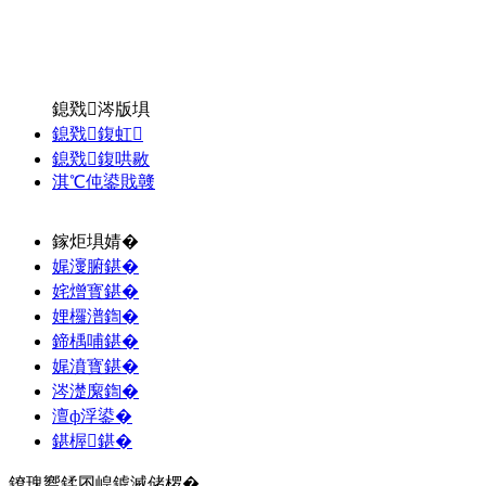
鎴戣涔版埧
鎴戣鍑虹
鎴戣鍑哄敭
淇℃伅鍙戝竷
鎵炬埧婧�
娓濅腑鍖�
姹熷寳鍖�
娌欏潽鍧�
鍗楀哺鍖�
娓濆寳鍖�
涔濋緳鍧�
澶ф浮鍙�
鍖楃鍖�
鐐瑰嚮鍒囨崲鎼滅储椤�