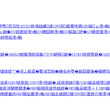
簩璺晢浣忔ゼ
[32]
妗傝姳鏅嫅
[29]
涓崕骞垮満
[26]
娓ぉ澶у帵
ぇ鍘�
[5]
姹囨簮澶у帵
[3]
鐨囧啝澶у帵
[3]
鏂版妤�
[2]
鍗庡畨澶у
鍟嗗姟澶у帵
腑鍖�
[6432]
娌欏潽鍧濆尯
[7374]
鍖楃鍖�
[1741]
姹熷寳鍖�
[101
瑙傞煶宀�
涓よ矾鍙�
鑿滃洯鍧�
鐭虫补璺�
鏂囧寲瀹�
楣呭箔
鐎涙床
[191]
缇庡姏.
[191]
澶у悓鏂�-鍩庡競鍏瘬
[156]
鏃朵唬璞
榧庡浗闄呭叕瀵�
[90]
鏂颁笢绂忚姳鍥�
[85]
鏃朵唬澶╁▏
[80]
鍚
介檯鑺遍兘
[64]
閾朵腑澶у帵
[60]
鍢夊崕閼煄
[59]
涓畨鍥介檯澶у