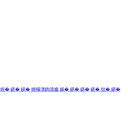
姹� 鍖� 鍖�
娌欏潽鍧濆尯
娓� 鍖� 鍖�
鍖� 纰� 鍖�