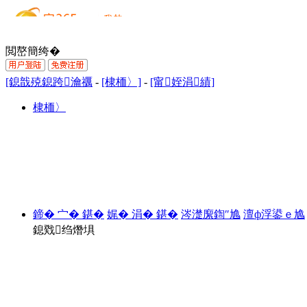
閲嶅簡绔�
[鎴戠殑鎴跨瀹禲
-
[棣栭〉]
-
[甯姪涓績]
棣栭〉
鍗� 宀� 鍖�
娓� 涓� 鍖�
涔濋緳鍧″尯
澶ф浮鍙ｅ尯
鎴戣绉熸埧