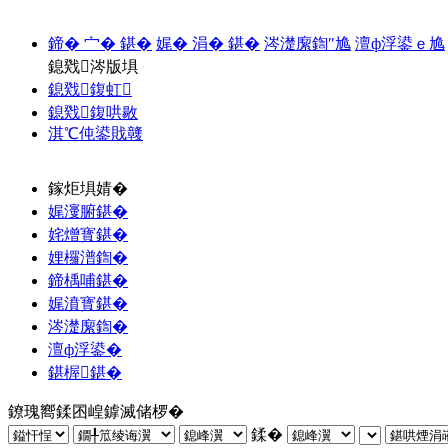
鍗� 宀� 鍖�
娓� 涓� 鍖�
涔濋緳鍧″尯
澶ф浮鍙ｅ尯
鎴戣涔版埧
鎴戣鍑虹
鎴戣鍑哄敭
淇℃伅鍙戝竷
鎵炬埧婧�
娓濅腑鍖�
姹熷寳鍖�
娌欏潽鍧�
鍗楀哺鍖�
娓濆寳鍖�
涔濋緳鍧�
澶ф浮鍙�
鍖楃鍖�
鐐瑰嚮鍒囨崲鎼滅储椤�
鍒�