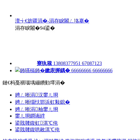
澶╅€旂疆涓�-涓存睙闂ㄥ垎搴�
涓存睙闂�94鍙�
寮犱簯
13808377951 67087123
鏉庡搱鍝�
66666666 66666666
鏈€杩戞祻瑙堣繃鐨勭墿涓�
娉ㄥ唽涓汉鐢ㄦ埛
娉ㄥ唽缁忕邯浜虹敤鎴�
娉ㄥ唽涓粙鐢ㄦ埛
鐢ㄦ埛鐧诲綍
鍙戝竷鍑虹淇℃伅
鍙戝竷鍑哄敭淇℃伅