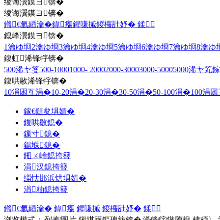
绫诲瀷鏌ヨ锛�
绫诲瀷鏌ヨ锛�
鏅€氫綇瀹�
鍏瘬
鍟嗛摵
鍐欏瓧妤�
鍒
鎴峰瀷鏌ヨ锛�
1瀹ゆ埛
2瀹ゆ埛
3瀹ゆ埛
4瀹ゆ埛
5瀹ゆ埛
6瀹ゆ埛
7瀹ゆ埛
8瀹ゆ
鍑虹浠锋牸锛�
500浠ヤ笅
500-1000
1000- 2000
2000-3000
3000-5000
5000浠ヤ笂
鎵
鍑哄敭浠锋牸锛�
10涓囦互涓�
10-20涓�
20-30涓�
30-50涓�
50-100涓�
100涓
鎵€鏈夋埧婧�
鍑哄敭鎴�
鏁寸鎴�
鍚堢鎴�
鎺ㄨ崘鎴挎簮
涓汉鎴挎簮
缁忕邯浜烘埧婧�
涓粙鎴挎簮
鏅€氫綇瀹�
鍏瘬
鍟嗛摵
鍐欏瓧妤�
鍒
浏览模式：
列表
/图片
鎺掑簭鏂瑰紡锛�
浠锋牸
/鏃堕棿
棣栭〉