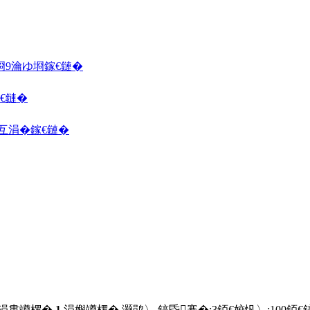
埛
9瀹ゆ埛
鎵€鏈�
€鏈�
囦互涓�
鎵€鏈�
 涓婁竴椤�
1
涓嬩竴椤� 灏鹃〉 鎬昏褰�:
3
銆€姣忛〉:
100
銆€