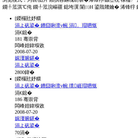
鐗╀笟淇℃伅
鐗╀笟浣嶇疆
鎴垮瀷
闈㈢Н
鍙戝竷鑰�
浠锋牸
[鍐欏瓧妤糫
涓よ矾鍙� 鐨囧啝澶у帵 涓。瑁呬慨
涓€鎴�
181 骞崇背
闆峰姏鍏堢敓
2008-07-20
娓濅腑鍖�
涓よ矾鍙�
2800
鍏�
[鍐欏瓧妤糫
涓よ矾鍙� 鐨囧啝澶у帵 璞崕瑁呬慨
涓€鎴�
186 骞崇背
闆峰姏鍏堢敓
2008-07-20
娓濅腑鍖�
涓よ矾鍙�
70
涓�