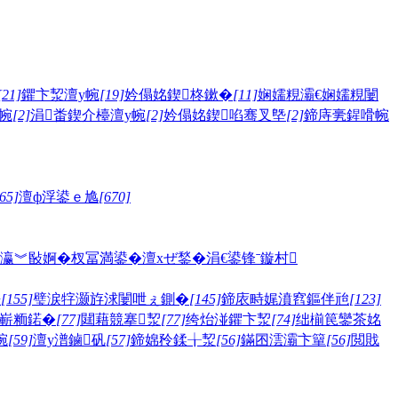
[21]
鑺卞洯澶у帵
[19]
妗傝姳鍥柊鏉�
[11]
娴嬬粯灞€娴嬬粯闄
帵
[2]
涓畨鍥介檯澶у帵
[2]
妗傝姳鍥啗骞叉墍
[2]
鍗庤亴鍟嗗帵
65]
澶ф浮鍙ｅ尯
[670]
瀛︾敯婀�
杈冨満鍙�
澶хぜ鍫�
涓€鍙锋ˉ
鏇村
嫅
[155]
璧涙牸灏斿浗闄呭ぇ鍘�
[145]
鍗庡畤娓濆窞鏂伴兘
[123]
嶄粫鍩�
[77]
閮藉競搴洯
[77]
绔炲湴鑺卞洯
[74]
绌椾笢鑾茶姳
帵
[59]
澶у潽鏀矾
[57]
鍗婂矝鍒╁洯
[56]
鏋囨澐灞卞簞
[56]
閲戝