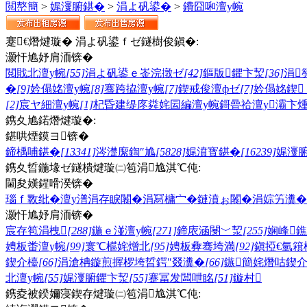
閲嶅簡
>
娓濅腑鍖�
>
涓よ矾鍙�
>
鐨囧啝澶у帵
蹇€熸煡璇� 涓よ矾鍙ｆゼ鐩樹俊鎭�:
灏忓尯妤肩洏锛�
閲戝北澶у帵
[55]
涓よ矾鍙ｅ崟浣撴ゼ
[42]
鏂版鑺卞洯
[36]
涓
�
[9]
妗傝姳澶у帵
[8]
骞跨拹澶у帵
[7]
鍥戒俊澶фゼ
[7]
妗傝姳鍥
[2]
宸ヤ細澶у帵
[1]
杞昏建缇庝粦
姹囩編澶у帵
鎶曡祫澶у
灞卞煄
鎸夊尯鍩熸煡璇�:
鍖哄煙鏌ヨ锛�
鍗楀哺鍖�
[13341]
涔濋緳鍧″尯
[5828]
娓濆寳鍖�
[16239]
娓濅
鎸夊晢鍦堟ゼ鐩樻煡璇㈡笣涓尯淇℃伅:
閫夋嫨鍟嗗湀锛�
瑙ｆ斁纰�
澶у潽
涓存睙闂�
涓冩槦宀�
鏈濆ぉ闂�
涓婃竻瀵�
灏忓尯妤肩洏锛�
宸存笣涓栧
[288]
鍦ｅ湴澶у帵
[271]
鍗庡涵閿﹀洯
[255]
娴峰
娉板畨澶у帵
[99]
寰℃櫙姹熷北
[95]
娉板彜骞垮満
[92]
鎭掗€氫簯
鍥介檯
[66]
涓滄柟鏇煎搱椤垮晢鍔″叕瀵�
[66]
鏃簡姹熸咕鍥
北澶у帵
[55]
娓濅腑鑺卞洯
[55]
蹇冨发闆呭眳
[51]
鏇村
鎸夌被鍨嬭寖鍥存煡璇㈡笣涓尯淇℃伅: