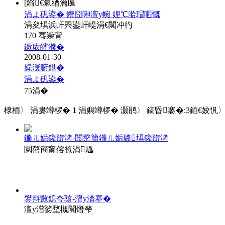
[鏅€氫綇瀹匽
涓よ矾鍙� 鐨囧啝澶у帵 娌℃湁瑁呬慨
涓夋埧浜屽巺鍙屽崼涓€闃冲彴
170 骞崇背
鏉庡皬濮�
2008-01-30
娓濅腑鍖�
涓よ矾鍙�
75
涓�
棣栭〉 涓婁竴椤�
1
涓嬩竴椤� 灏鹃〉 鎬昏褰�:
3
銆€姣忛〉
鏅ㄦ姤鑱旂洘-閲嶅簡鏅ㄦ姤璐埧鑱旂洘
閲嶅簡甯傛笣涓尯
鐢辩敳鎴夸骇-澶у潽搴�
澶у潽娑堥槻闃熸梺