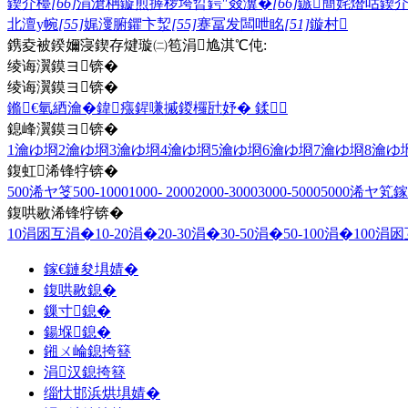
鍥介檯
[66]
涓滄柟鏇煎搱椤垮晢鍔″叕瀵�
[66]
鏃簡姹熸咕鍥
北澶у帵
[55]
娓濅腑鑺卞洯
[55]
蹇冨发闆呭眳
[51]
鏇村
鎸夌被鍨嬭寖鍥存煡璇㈡笣涓尯淇℃伅:
绫诲瀷鏌ヨ锛�
绫诲瀷鏌ヨ锛�
鏅€氫綇瀹�
鍏瘬
鍟嗛摵
鍐欏瓧妤�
鍒
鎴峰瀷鏌ヨ锛�
1瀹ゆ埛
2瀹ゆ埛
3瀹ゆ埛
4瀹ゆ埛
5瀹ゆ埛
6瀹ゆ埛
7瀹ゆ埛
8瀹ゆ
鍑虹浠锋牸锛�
500浠ヤ笅
500-1000
1000- 2000
2000-3000
3000-5000
5000浠ヤ笂
鎵
鍑哄敭浠锋牸锛�
10涓囦互涓�
10-20涓�
20-30涓�
30-50涓�
50-100涓�
100涓
鎵€鏈夋埧婧�
鍑哄敭鎴�
鏁寸鎴�
鍚堢鎴�
鎺ㄨ崘鎴挎簮
涓汉鎴挎簮
缁忕邯浜烘埧婧�