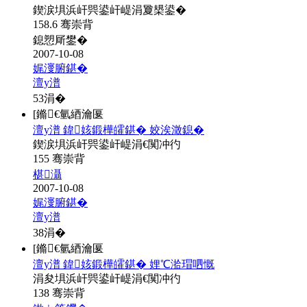
鍥涙埧浜屽巺鍙屽崼涓夐槼鍙�
158.6 骞崇背
鎴愬厛鐢�
2007-10-08
娓濅腑鍖�
澶у潽
53
涓�
[鏅€氫綇瀹匽
澶у潽 鍏姟鍛樺皬鍖� 姣涘澂鎴�
鍥涙埧浜屽巺鍙屽崼涓€闃冲彴
155 骞崇背
椹灄
2007-10-08
娓濅腑鍖�
澶у潽
38
涓�
[鏅€氫綇瀹匽
澶у潽 鍏姟鍛樺皬鍖� 娌℃湁瑁呬慨
涓夋埧浜屽巺鍙屽崼涓€闃冲彴
138 骞崇背