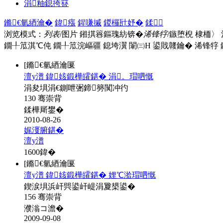
涓粙鎴挎簮
鏅€氫綇瀹�
鍏瘬
鍟嗛摵
鍐欏瓧妤�
鍒
浏览模式：
列表
/图片
鎺掑簭鏂瑰紡锛�
浠锋牸
/鏃堕棿
棣栭〉
鐗╀笟淇℃伅
鐗╀笟浣嶇疆
鎴垮瀷
闈㈢Н
鍙戝竷鑰�
浠锋牸
[鏅€氫綇瀹匽
澶у潽 鍏姟鍛樺皬鍖� 涓。瑁呬慨
涓夋埧涓€鍘呭弻鍗簩闃冲彴
130 骞崇背
鍒樺厛鐢�
2010-08-26
娓濅腑鍖�
澶у潽
1600
鍏�
[鏅€氫綇瀹匽
澶у潽 鍏姟鍛樺皬鍖� 娌℃湁瑁呬慨
鍥涙埧浜屽巺鍙屽崼涓夐槼鍙�
156 骞崇背
濮滃コ澹�
2009-09-08