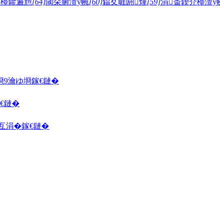
介檯鑺遍兘
[64]
閾朵腑澶у帵
[60]
鍢夊崕閼煄
[59]
涓畨鍥介檯澶у
埛
9瀹ゆ埛
鎵€鏈�
€鏈�
囦互涓�
鎵€鏈�