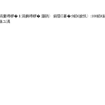
 涓婁竴椤�
1
涓嬩竴椤� 灏鹃〉 鎬昏褰�:
9
銆€姣忛〉:
100
銆€
鏃ユ湡