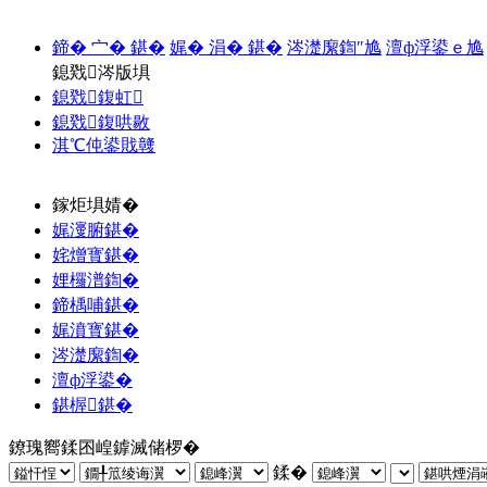
鍗� 宀� 鍖�
娓� 涓� 鍖�
涔濋緳鍧″尯
澶ф浮鍙ｅ尯
鎴戣涔版埧
鎴戣鍑虹
鎴戣鍑哄敭
淇℃伅鍙戝竷
鎵炬埧婧�
娓濅腑鍖�
姹熷寳鍖�
娌欏潽鍧�
鍗楀哺鍖�
娓濆寳鍖�
涔濋緳鍧�
澶ф浮鍙�
鍖楃鍖�
鐐瑰嚮鍒囨崲鎼滅储椤�
鍒�