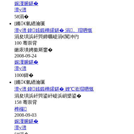
娓濅腑鍖�
澶у潽
58
涓�
[鏅€氫綇瀹匽
澶у潽 鍏姟鍛樺皬鍖� 涓。瑁呬慨
涓夋埧浜屽巺鍗曞崼涓€闃冲彴
100 骞崇背
鏉庡墤娉撳厛鐢�
2008-09-24
娓濅腑鍖�
澶у潽
1000
鍏�
[鏅€氫綇瀹匽
澶у潽 鍏姟鍛樺皬鍖� 娌℃湁瑁呬慨
涓夋埧浜屽巺鍙屽崼浜岄槼鍙�
158 骞崇背
榫欏
2008-09-03
娓濅腑鍖�
澶у潽