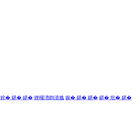
姹� 鍖� 鍖�
娌欏潽鍧濆尯
娓� 鍖� 鍖�
鍖� 纰� 鍖�