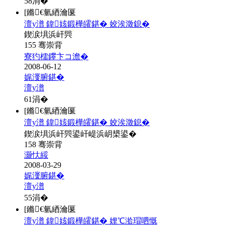
58
涓�
[鏅€氫綇瀹匽
澶у潽 鍏姟鍛樺皬鍖� 姣涘澂鎴�
鍥涙埧浜屽巺
155 骞崇背
寮犳檽鑻卞コ澹�
2008-06-12
娓濅腑鍖�
澶у潽
61
涓�
[鏅€氫綇瀹匽
澶у潽 鍏姟鍛樺皬鍖� 姣涘澂鎴�
鍥涙埧浜屽巺鍙屽崼浜岄槼鍙�
158 骞崇背
灏忕綏
2008-03-29
娓濅腑鍖�
澶у潽
55
涓�
[鏅€氫綇瀹匽
澶у潽 鍏姟鍛樺皬鍖� 娌℃湁瑁呬慨