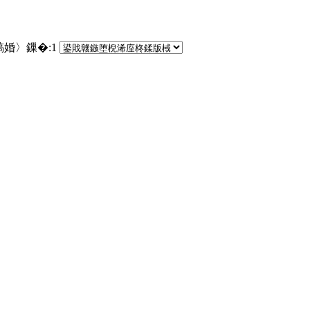
鎬婚〉鏁�:
1