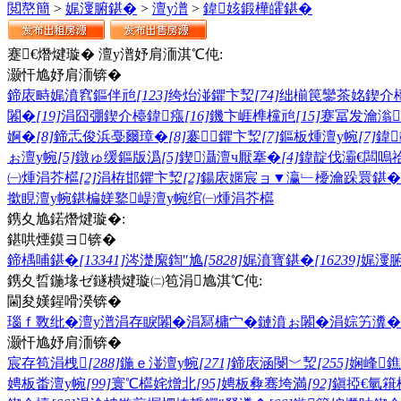
閲嶅簡
>
娓濅腑鍖�
>
澶у潽
>
鍏姟鍛樺皬鍖�
蹇€熸煡璇� 澶у潽妤肩洏淇℃伅:
灏忓尯妤肩洏锛�
鍗庡畤娓濆窞鏂伴兘
[123]
绔炲湴鑺卞洯
[74]
绌椾笢鑾茶姳鍥介
闂�
[19]
涓囧弸鍥介檯鍏瘬
[16]
鐖卞崕榫欓兘
[15]
蹇冨发瀹滃
婀�
[8]
鍗忎俊浜戞爾璋�
[8]
褰鑺卞洯
[7]
鏂板煄澶у帵
[7]
鍏
ぉ澶у帵
[5]
鐓ゅ缓鏂版潙
[5]
鍥灄澶ч厭搴�
[4]
鍏靛伐灞€闆嗚
㈠煄涓芥櫙
[2]
涓栫邯鑺卞洯
[2]
鍚庡嫟宸ョ▼瀛﹂櫌瀹跺睘鍖�
撳睍澶у帵
鍖楄嫅
鐜崼澶у帵
绾㈠煄涓芥櫙
鎸夊尯鍩熸煡璇�:
鍖哄煙鏌ヨ锛�
鍗楀哺鍖�
[13341]
涔濋緳鍧″尯
[5828]
娓濆寳鍖�
[16239]
娓濅
鎸夊晢鍦堟ゼ鐩樻煡璇㈡笣涓尯淇℃伅:
閫夋嫨鍟嗗湀锛�
瑙ｆ斁纰�
澶у潽
涓存睙闂�
涓冩槦宀�
鏈濆ぉ闂�
涓婃竻瀵�
灏忓尯妤肩洏锛�
宸存笣涓栧
[288]
鍦ｅ湴澶у帵
[271]
鍗庡涵閿﹀洯
[255]
娴峰
娉板畨澶у帵
[99]
寰℃櫙姹熷北
[95]
娉板彜骞垮満
[92]
鎭掗€氫簯