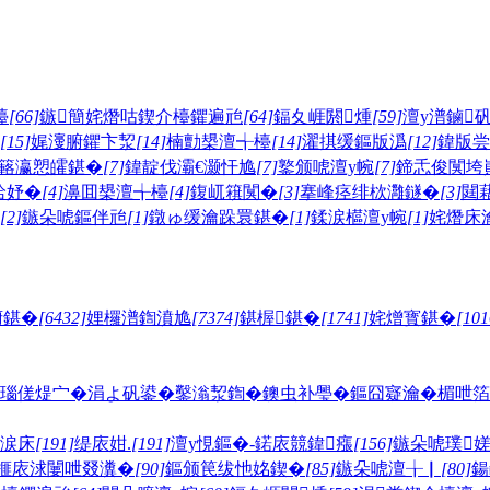
檯
[66]
鏃簡姹熸咕鍥介檯鑺遍兘
[64]
鍢夊崕閼煄
[59]
澶у潽鏀
[15]
娓濅腑鑺卞洯
[14]
楠勯槼澶╅檯
[14]
濯掑缓鏂版潙
[12]
鍏版尝
簵瀛愬皬鍖�
[7]
鍏靛伐灞€灏忓尯
[7]
鐜颁唬澶у帵
[7]
鍗忎俊闃垮
祫妤�
[4]
濞囬槼澶╅檯
[4]
鍑屼簯闃�
[3]
搴峰痉绯栨灉鐩�
[3]
閮
[2]
鏃朵唬鏂伴兘
[1]
鐓ゅ缓瀹跺睘鍖�
[1]
鍒涙櫙澶у帵
[1]
姹熸床
腑鍖�
[6432]
娌欏潽鍧濆尯
[7374]
鍖楃鍖�
[1741]
姹熷寳鍖�
[101
瑙傞煶宀�
涓よ矾鍙�
鑿滃洯鍧�
鐭虫补璺�
鏂囧寲瀹�
楣呭箔
鐎涙床
[191]
缇庡姏.
[191]
澶у悓鏂�-鍩庡競鍏瘬
[156]
鏃朵唬璞
榧庡浗闄呭叕瀵�
[90]
鏂颁笢绂忚姳鍥�
[85]
鏃朵唬澶╁▏
[80]
鍚