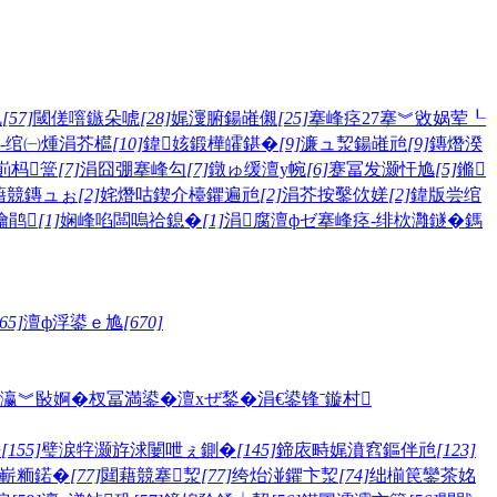
矾
[57]
閾傞噾鏃朵唬
[28]
娓濅腑鍚嶉儭
[25]
搴峰痉27搴︾敓娲荤┖
-绾㈠煄涓芥櫙
[10]
鍏姟鍛樺皬鍖�
[9]
濂ュ洯鍚嶉兘
[9]
鏄熸湀
崱杩簹
[7]
涓囧弸搴峰勾
[7]
鐓ゅ缓澶у帵
[6]
蹇冨发灏忓尯
[5]
鏅
藉競鏄ュぉ
[2]
姹熸咕鍥介檯鑺遍兘
[2]
涓芥按鑿佽嫅
[2]
鍏版尝绾
瀹鹃
[1]
娴峰啗闆嗚祫鎴�
[1]
涓腐澶фゼ
搴峰痉-绯栨灉鐩�
鎷
65]
澶ф浮鍙ｅ尯
[670]
瀛︾敯婀�
杈冨満鍙�
澶хぜ鍫�
涓€鍙锋ˉ
鏇村
嫅
[155]
璧涙牸灏斿浗闄呭ぇ鍘�
[145]
鍗庡畤娓濆窞鏂伴兘
[123]
嶄粫鍩�
[77]
閮藉競搴洯
[77]
绔炲湴鑺卞洯
[74]
绌椾笢鑾茶姳