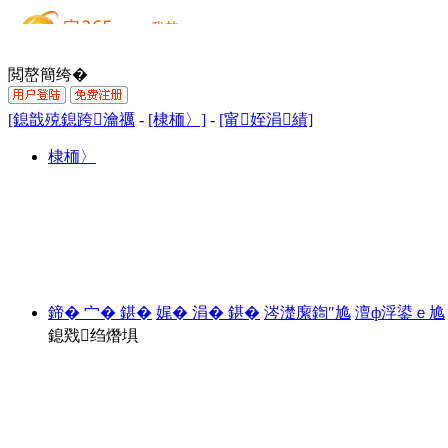
閲嶅簡绔�
[鎴戠殑鎴跨瀹禲
-
[棣栭〉]
-
[甯姪涓績]
棣栭〉
鍗� 宀� 鍖�
娓� 涓� 鍖�
涔濋緳鍧″尯
澶ф浮鍙ｅ尯
鎴戣绉熸埧