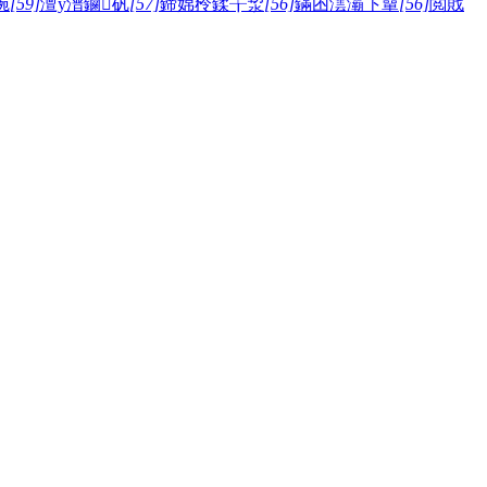
帵
[59]
澶у潽鏀矾
[57]
鍗婂矝鍒╁洯
[56]
鏋囨澐灞卞簞
[56]
閲戝