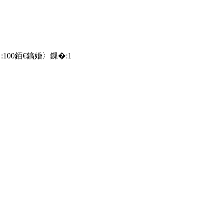
:
100
銆€鎬婚〉鏁�:
1