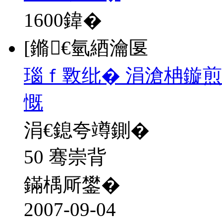
1600
鍏�
[鏅€氫綇瀹匽
瑙ｆ斁纰� 涓滄柟鏇煎
慨
涓€鎴夸竴鍘�
50 骞崇背
鏋楀厛鐢�
2007-09-04