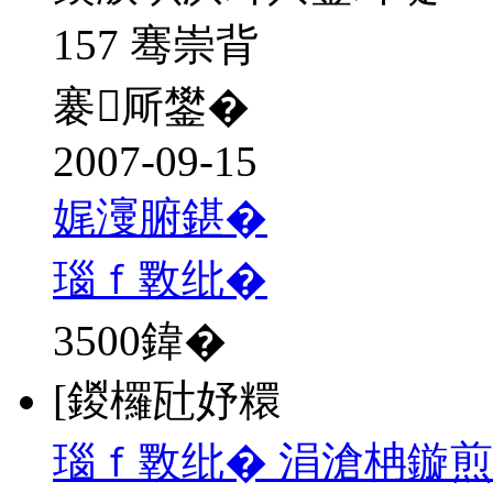
157 骞崇背
褰厛鐢�
2007-09-15
娓濅腑鍖�
瑙ｆ斁纰�
3500
鍏�
[鍐欏瓧妤糫
瑙ｆ斁纰� 涓滄柟鏇煎