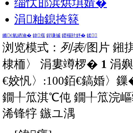
缁忕邯浜烘埧婧�
涓粙鎴挎簮
鏅€氫綇瀹�
鍏瘬
鍟嗛摵
鍐欏瓧妤�
鍒
浏览模式：
列表
/图片
鎺
棣栭〉 涓婁竴椤�
1
涓嬩
€姣忛〉:
100
銆€鎬婚〉鏁�
鐗╀笟淇℃伅
鐗╀笟浣嶇
浠锋牸
鏃ユ湡