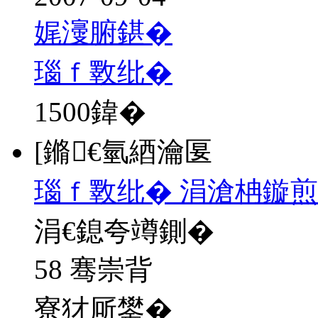
娓濅腑鍖�
瑙ｆ斁纰�
1500
鍏�
[鏅€氫綇瀹匽
瑙ｆ斁纰� 涓滄柟鏇煎
涓€鎴夸竴鍘�
58 骞崇背
寮犲厛鐢�