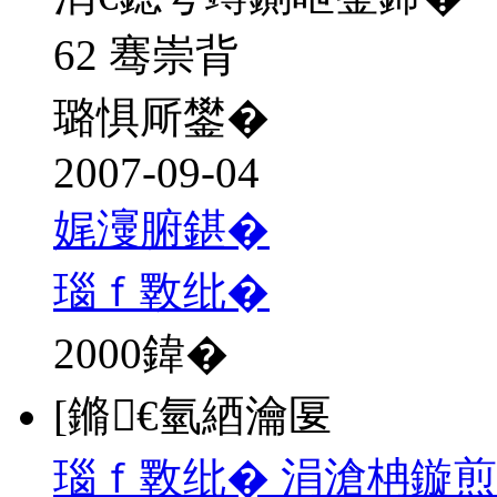
62 骞崇背
璐惧厛鐢�
2007-09-04
娓濅腑鍖�
瑙ｆ斁纰�
2000
鍏�
[鏅€氫綇瀹匽
瑙ｆ斁纰� 涓滄柟鏇煎