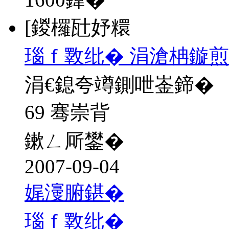
[鍐欏瓧妤糫
瑙ｆ斁纰� 涓滄柟鏇煎
涓€鎴夸竴鍘呭崟鍗�
69 骞崇背
鏉ㄥ厛鐢�
2007-09-04
娓濅腑鍖�
瑙ｆ斁纰�