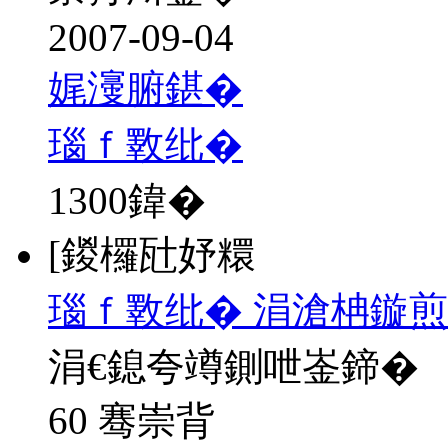
2007-09-04
娓濅腑鍖�
瑙ｆ斁纰�
1300
鍏�
[鍐欏瓧妤糫
瑙ｆ斁纰� 涓滄柟鏇煎
涓€鎴夸竴鍘呭崟鍗�
60 骞崇背