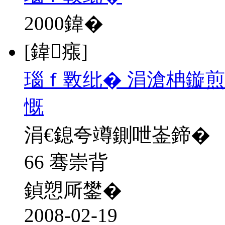
2000
鍏�
[鍏瘬]
瑙ｆ斁纰� 涓滄柟鏇煎
慨
涓€鎴夸竴鍘呭崟鍗�
66 骞崇背
鍞愬厛鐢�
2008-02-19