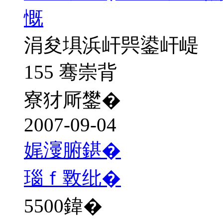
慨
涓夋埧浜屽巺鍙屽崼
155 骞崇背
寮犲厛鐢�
2007-09-04
娓濅腑鍖�
瑙ｆ斁纰�
5500
鍏�