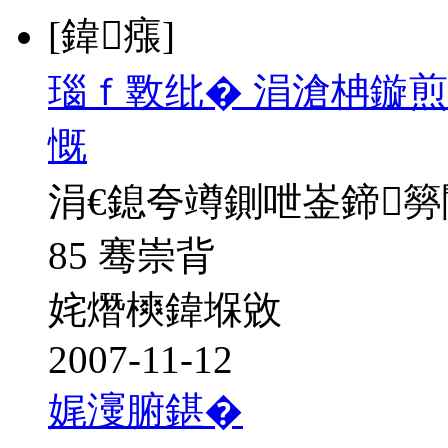
[鍏瘬]
瑙ｆ斁纰� 涓滄柟鏇煎
慨
涓€鎴夸竴鍘呭崟鍗
85 骞崇背
姹熸樉鍏堢敓
2007-11-12
娓濅腑鍖�