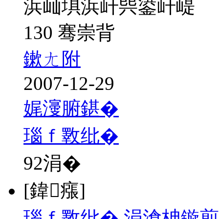
浜屾埧浜屽巺鍙屽崼
130 骞崇背
鏉ㄤ附
2007-12-29
娓濅腑鍖�
瑙ｆ斁纰�
92
涓�
[鍏瘬]
瑙ｆ斁纰� 涓滄柟鏇煎