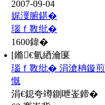
2007-09-04
娓濅腑鍖�
瑙ｆ斁纰�
1600
鍏�
[鏅€氫綇瀹匽
瑙ｆ斁纰� 涓滄柟鏇煎
慨
涓€鎴夸竴鍘呭崟鍗�