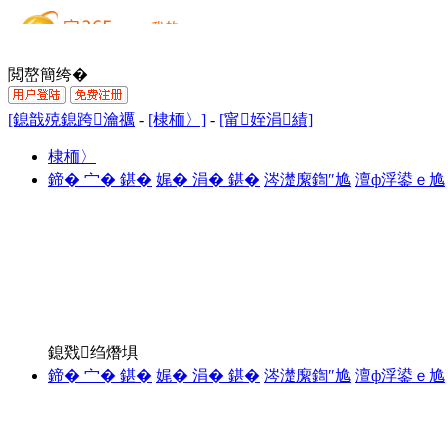
閲嶅簡绔�
[鎴戠殑鎴跨瀹禲
-
[棣栭〉]
-
[甯姪涓績]
棣栭〉
鍗� 宀� 鍖�
娓� 涓� 鍖�
涔濋緳鍧″尯
澶ф浮鍙ｅ尯
鎴戣绉熸埧
鍗� 宀� 鍖�
娓� 涓� 鍖�
涔濋緳鍧″尯
澶ф浮鍙ｅ尯