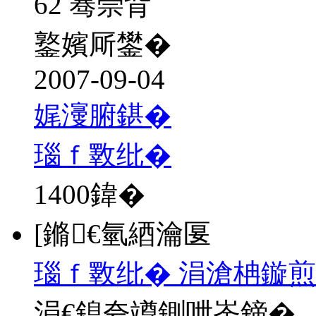
62 骞崇背
鐜嬪厛鐢�
2007-09-04
娓濅腑鍖�
瑙ｆ斁纰�
1400
鍏�
[鏅€氫綇瀹匽
瑙ｆ斁纰� 涓滄柟鏇煎
涓€鎴夸竴鍘呭崟鍗�