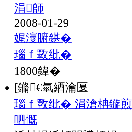
涓師
2008-01-29
娓濅腑鍖�
瑙ｆ斁纰�
1800
鍏�
[鏅€氫綇瀹匽
瑙ｆ斁纰� 涓滄柟鏇煎
呬慨