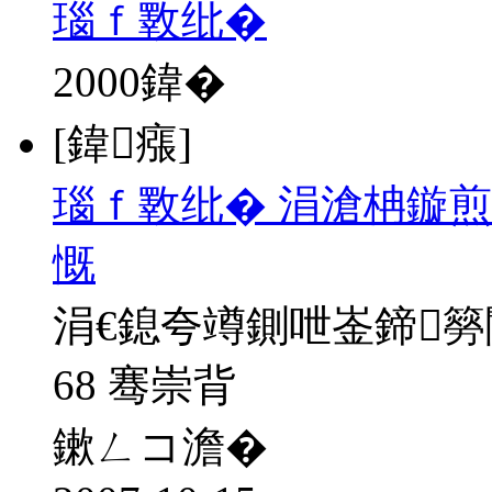
瑙ｆ斁纰�
2000
鍏�
[鍏瘬]
瑙ｆ斁纰� 涓滄柟鏇煎
慨
涓€鎴夸竴鍘呭崟鍗
68 骞崇背
鏉ㄥコ澹�