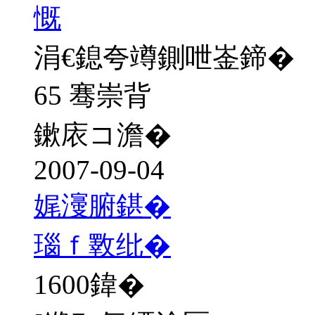
慨
涓€鎴夸竴鍘呭崟鍗�
65 骞崇背
鏉庡コ澹�
2007-09-04
娓濅腑鍖�
瑙ｆ斁纰�
1600
鍏�