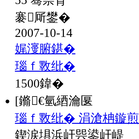
褰厛鐢�
2007-10-14
娓濅腑鍖�
瑙ｆ斁纰�
1500
鍏�
[鏅€氫綇瀹匽
瑙ｆ斁纰� 涓滄柟鏇
鍥涙埧浜屽巺鍙屽崼