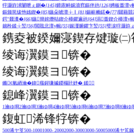
牸灏斿浗闄呭ぇ鍘�
[145]
鍗庡畤娓濆窞鏂伴兘
[126]
娉板畨澶у
鏂颁笢绂忚姳鍥�
[85]
鏃朵唬澶╁▏
[81]
鍚嶄粫鍩�
[77]
閮藉競
鍔″叕瀵�
[66]
鏃簡姹熸咕鍥介檯鑺遍兘
[64]
涓畨鍥介檯澶у
婂矝鍒╁洯
[56]
閲戝北澶у帵
[55]
娓濅腑鑺卞洯
[55]
璧涙牸灏斿
鎸夌被鍨嬭寖鍥存煡璇㈡笣
绫诲瀷鏌ヨ锛�
绫诲瀷鏌ヨ锛�
鏅€氫綇瀹�
鍏瘬
鍟嗛摵
鍐欏瓧妤�
鍒
鎴峰瀷鏌ヨ锛�
1瀹ゆ埛
2瀹ゆ埛
3瀹ゆ埛
4瀹ゆ埛
5瀹ゆ埛
6瀹ゆ埛
7瀹ゆ埛
8瀹ゆ
鍑虹浠锋牸锛�
500浠ヤ笅
500-1000
1000- 2000
2000-3000
3000-5000
5000浠ヤ笂
鎵