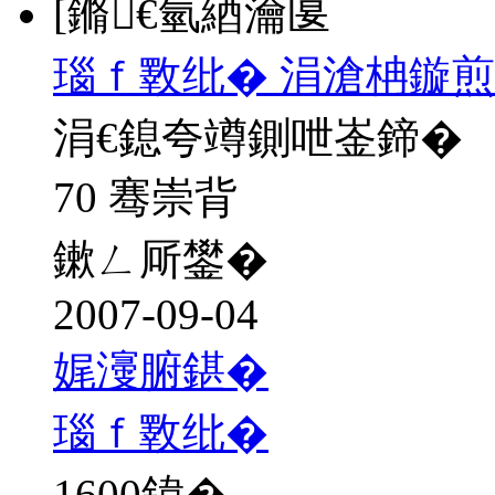
[鏅€氫綇瀹匽
瑙ｆ斁纰� 涓滄柟鏇煎
涓€鎴夸竴鍘呭崟鍗�
70 骞崇背
鏉ㄥ厛鐢�
2007-09-04
娓濅腑鍖�
瑙ｆ斁纰�
1600
鍏�