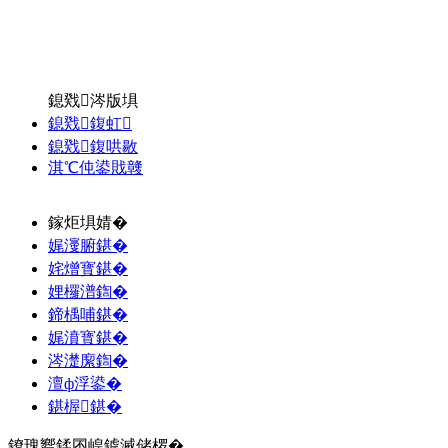
鎴戣涔版埧
鎴戣鍑虹
鎴戣鍑哄敭
淇℃伅鍙戝竷
鎵炬埧婧�
娓濅腑鍖�
姹熷寳鍖�
娌欏潽鍧�
鍗楀哺鍖�
娓濆寳鍖�
涔濋緳鍧�
澶ф浮鍙�
鍖楃鍖�
鐐瑰嚮鍒囨崲鎼滅储椤�