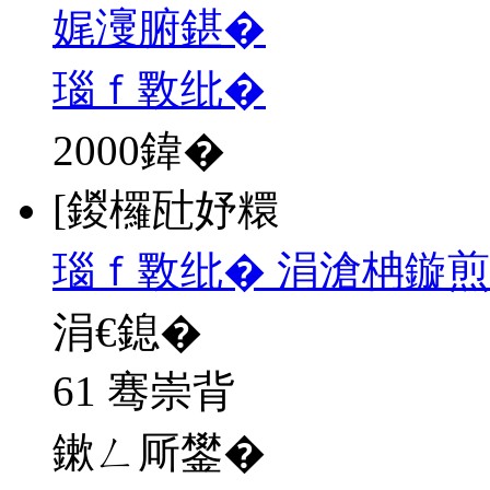
娓濅腑鍖�
瑙ｆ斁纰�
2000
鍏�
[鍐欏瓧妤糫
瑙ｆ斁纰� 涓滄柟鏇煎
涓€鎴�
61 骞崇背
鏉ㄥ厛鐢�