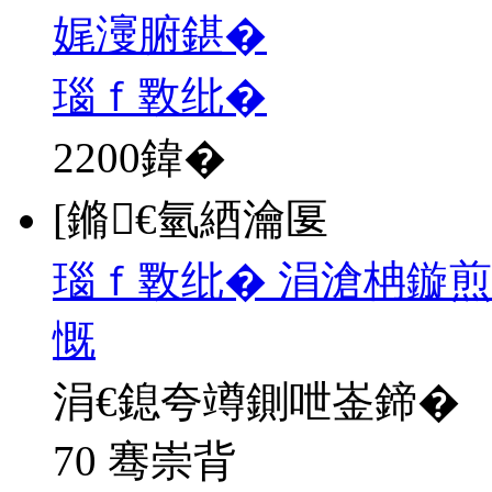
娓濅腑鍖�
瑙ｆ斁纰�
2200
鍏�
[鏅€氫綇瀹匽
瑙ｆ斁纰� 涓滄柟鏇煎
慨
涓€鎴夸竴鍘呭崟鍗�
70 骞崇背