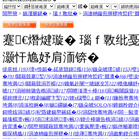
鍒�
閲嶅簡
>
娓濅腑鍖�
>
瑙ｆ斁纰�
>
涓滄柟鏇煎搱椤垮晢鍔″
蹇€熸煡璇� 瑙ｆ斁纰
灏忓尯妤肩洏锛�
缇庡姏.
[193]
澶у悓鏂�-鍩庡競鍏瘬
[156]
鏃朵唬璞嫅
[153]
璧
�
[91]
閮藉競搴洯
[76]
涓滄柟鏇煎搱椤垮晢鍔″叕瀵�
[66]
璧涙
骞垮満
[25]
閮藉競涓芥櫙
[23]
鑱氫赴閿︾唬鐩涗笘
[22]
榄佹槦妤
唬
[17]
涓栫晫璐告槗涓績
[17]
闆呭湴澶╅檯
[16]
涓幆閾跺骇
[1
櫙姹熷北
[12]
杈剧編鑺卞洯
[12]
娌х櫧璺ぇ鍘�
[11]
鍦扮帇骞垮
垮満
[8]
涓滃拰婀�
[8]
娲礀娲�
[7]
鏃朵唬SOLO
[6]
鍗婂矝鍥介
鍟嗗姟涓績
[5]
杞昏建鍚嶅簵鍩�
[5]
涓囧悏骞垮満
[4]
闆ㄧ敯澶
鍚堟櫙澶у帵
[3]
涓浗浜哄澶у帵
[3]
鍥介檯璐告槗涓績
[3]
涓
跨背瀵�
[2]
閲嶅簡閮藉競骞垮満
[2]
寰疯壓澶у帵
[2]
鏂伴噸搴嗗
櫥琛楀尯
[1]
涓滄柟鏇煎搱椤�
[1]
缇庨骞垮満
[1]
涓囪豹鍥介檯