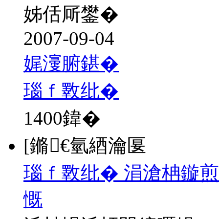
姊佸厛鐢�
2007-09-04
娓濅腑鍖�
瑙ｆ斁纰�
1400
鍏�
[鏅€氫綇瀹匽
瑙ｆ斁纰� 涓滄柟鏇煎
慨