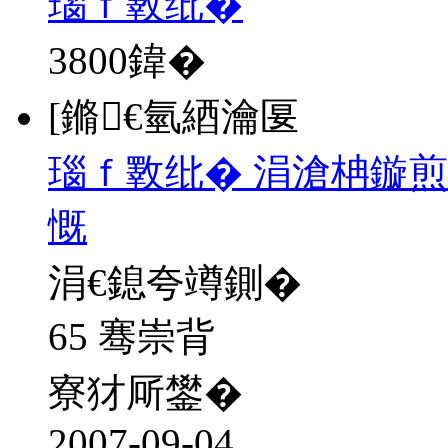
瑙ｆ斁纰�
3800
鍏�
[鏅€氫綇瀹匽
瑙ｆ斁纰� 涓滄柟鏇煎
慨
涓€鎴夸竴鍘�
65 骞崇背
寮犲厛鐢�
2007-09-04