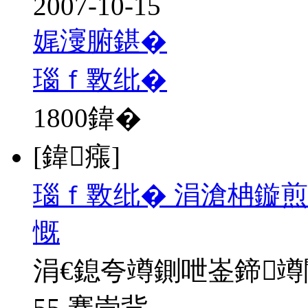
2007-10-15
娓濅腑鍖�
瑙ｆ斁纰�
1800
鍏�
[鍏瘬]
瑙ｆ斁纰� 涓滄柟鏇煎
慨
涓€鎴夸竴鍘呭崟鍗
55 骞崇背