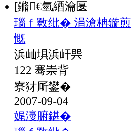
[鏅€氫綇瀹匽
瑙ｆ斁纰� 涓滄柟鏇煎
慨
浜屾埧浜屽巺
122 骞崇背
寮犲厛鐢�
2007-09-04
娓濅腑鍖�