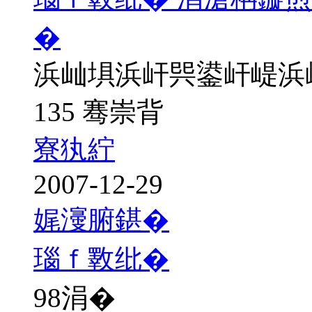
�
浜屾埧浜屽巺鍙屽崼浜
135 骞崇背
寮犱紵
2007-12-29
娓濅腑鍖�
瑙ｆ斁纰�
98
涓�