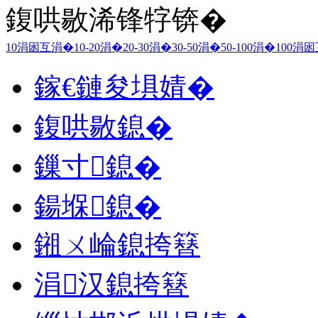
鍑哄敭浠锋牸锛�
10涓囦互涓�
10-20涓�
20-30涓�
30-50涓�
50-100涓�
100涓
鎵€鏈夋埧婧�
鍑哄敭鎴�
鏁寸鎴�
鍚堢鎴�
鎺ㄨ崘鎴挎簮
涓汉鎴挎簮