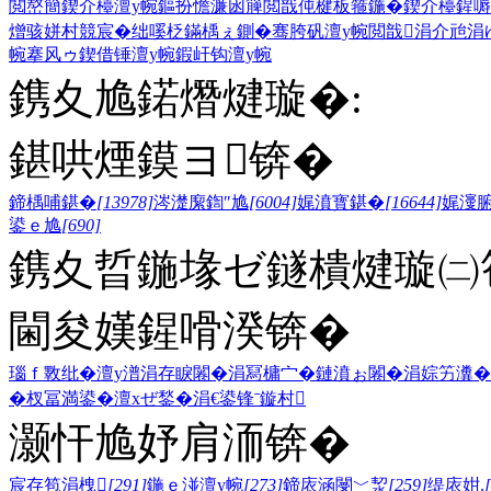
閲嶅簡鍥介檯澶у帵
鏂扮憺濂囦簲閲戠伅楗板箍鍦�
鍥介檯鍟嗕
熷骇
姘村競宸�
绌嗘柉鏋楀ぇ鍘�
骞胯矾澶у帵
閲戠涓介兘
涓
帵
搴风ゥ
鍥借锤澶у帵
鍜屽钩澶у帵
鎸夊尯鍩熸煡璇�:
鍖哄煙鏌ヨ锛�
鍗楀哺鍖�
[13978]
涔濋緳鍧″尯
[6004]
娓濆寳鍖�
[16644]
娓濅
鍙ｅ尯
[690]
鎸夊晢鍦堟ゼ鐩樻煡璇㈡笣
閫夋嫨鍟嗗湀锛�
瑙ｆ斁纰�
澶у潽
涓存睙闂�
涓冩槦宀�
鏈濆ぉ闂�
涓婃竻瀵�
�
杈冨満鍙�
澶хぜ鍫�
涓€鍙锋ˉ
鏇村
灏忓尯妤肩洏锛�
宸存笣涓栧
[291]
鍦ｅ湴澶у帵
[273]
鍗庡涵閿﹀洯
[259]
缇庡姏.