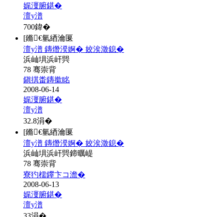
娓濅腑鍖�
澶у潽
700
鍏�
[鏅€氫綇瀹匽
澶у潽 鏄熸湀婀� 姣涘澂鎴�
浜屾埧浜屽巺
78 骞崇背
鎭掑畨鏄撳眳
2008-06-14
娓濅腑鍖�
澶у潽
32.8
涓�
[鏅€氫綇瀹匽
澶у潽 鏄熸湀婀� 姣涘澂鎴�
浜屾埧浜屽巺鍗曞崼
78 骞崇背
寮犳檽鑻卞コ澹�
2008-06-13
娓濅腑鍖�
澶у潽
33
涓�