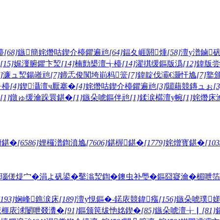
檯
[68]
鏃簡姹熸咕鍥介檯鑺遍兘
[64]
鍢夊崕閼煄
[58]
澶у潽鏀
[15]
娓濅腑鑺卞洯
[14]
楠勯槼澶╅檯
[14]
濯掑缓鏂版潙
[12]
鍏版尝
]
濂ュ洯鍚嶉兘
[7]
鍗忎俊闃垮崱杩簹
[7]
鍏靛伐灞€灏忓尯
[7]
鐜
╅檯
[4]
鍥灄澶ч厭搴�
[4]
姹熸咕鍥介檯鑺遍兘
[3]
閮藉競鏄ュぉ
[3
[1]
鐓ゅ缓瀹跺睘鍖�
[1]
鏃朵唬鏂伴兘
[1]
鍒涙櫙澶у帵
[1]
姹熸床
腑鍖�
[6586]
娌欏潽鍧濆尯
[7606]
鍖楃鍖�
[1779]
姹熷寳鍖�
[103
瑙傞煶宀�
涓よ矾鍙�
鑿滃洯鍧�
鐭虫补璺�
鏂囧寲瀹�
楣呭箔
[193]
娴峰鐎涙床
[189]
澶у悓鏂�-鍩庡競鍏瘬
[156]
鏃朵唬璞
簯榧庡浗闄呭叕瀵�
[91]
鏂颁笢绂忚姳鍥�
[85]
鏃朵唬澶╁▏
[81]