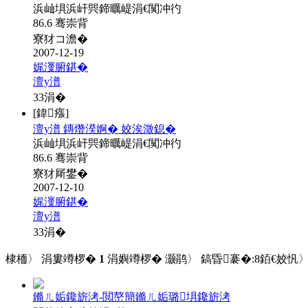
浜屾埧浜屽巺鍗曞崼涓€闃冲彴
86.6 骞崇背
寮犲コ澹�
2007-12-19
娓濅腑鍖�
澶у潽
33
涓�
[鍏瘬]
澶у潽 鏄熸湀婀� 姣涘澂鎴�
浜屾埧浜屽巺鍗曞崼涓€闃冲彴
86.6 骞崇背
寮犲厛鐢�
2007-12-10
娓濅腑鍖�
澶у潽
33
涓�
棣栭〉 涓婁竴椤�
1
涓嬩竴椤� 灏鹃〉 鎬昏褰�:
8
銆€姣忛〉
鏅ㄦ姤鑱旂洘-閲嶅簡鏅ㄦ姤璐埧鑱旂洘