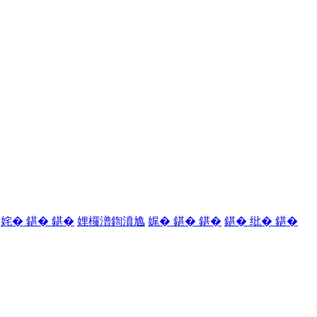
姹� 鍖� 鍖�
娌欏潽鍧濆尯
娓� 鍖� 鍖�
鍖� 纰� 鍖�