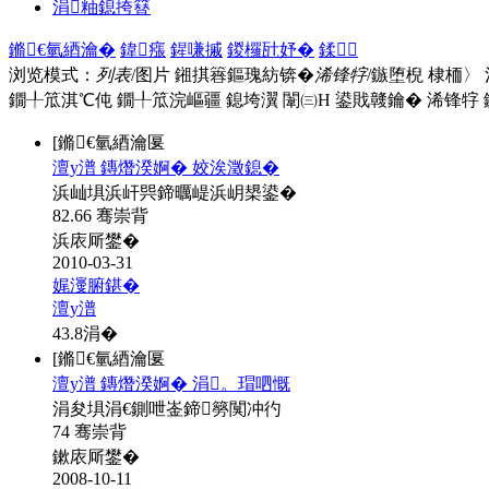
涓粙鎴挎簮
鏅€氫綇瀹�
鍏瘬
鍟嗛摵
鍐欏瓧妤�
鍒
浏览模式：
列表
/图片
鎺掑簭鏂瑰紡锛�
浠锋牸
/鏃堕棿
棣栭〉
鐗╀笟淇℃伅
鐗╀笟浣嶇疆
鎴垮瀷
闈㈢Н
鍙戝竷鑰�
浠锋牸
[鏅€氫綇瀹匽
澶у潽 鏄熸湀婀� 姣涘澂鎴�
浜屾埧浜屽巺鍗曞崼浜岄槼鍙�
82.66 骞崇背
浜庡厛鐢�
2010-03-31
娓濅腑鍖�
澶у潽
43.8
涓�
[鏅€氫綇瀹匽
澶у潽 鏄熸湀婀� 涓。瑁呬慨
涓夋埧涓€鍘呭崟鍗簩闃冲彴
74 骞崇背
鏉庡厛鐢�
2008-10-11