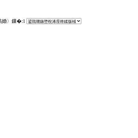
鎬婚〉鏁�:
1