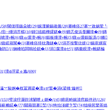
矾
[58]
閾傞噾鏃朵唬
[29]
娓濅腑鍚嶉儭
[28]
搴峰痉27搴︾敓娲荤┖
-绾㈠煄涓芥櫙
[10]
鍏姟鍛樺皬鍖�
[9]
鍗忎俊浜戞爾璋�
[9]
鏄
颁唬澶у帵
[6]
鐓ゅ缓澶у帵
[6]
鏂板煄澶у帵
[5]
鐓ゅ缓鏂版潙
[5]
鏅
]
鍑屼簯闃�
[3]
搴峰痉绯栨灉鐩�
[2]
涓芥按鑿佽嫅
[2]
鍚庡嫟宸
瀹鹃
[1]
娴峰啗闆嗚祫鎴�
[1]
涓腐澶фゼ
[1]
鎷撳睍澶у帵
鍖楄
31]
澶ф浮鍙ｅ尯
[690]
瀛︾敯婀�
杈冨満鍙�
澶хぜ鍫�
涓€鍙锋ˉ
鏇村
嫅
[153]
璧涙牸灏斿浗闄呭ぇ鍘�
[145]
鍗庡畤娓濆窞鏂伴兘
[126]
鍚嶄粫鍩�
[77]
閮藉競搴洯
[76]
绔炲湴鑺卞洯
[74]
绌椾笢鑾茶姳