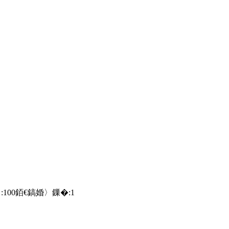
:
100
銆€鎬婚〉鏁�:
1