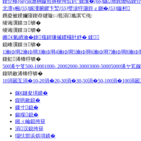
鍥介檯
[68]
涓滄柟鏇煎搱椤垮晢鍔″叕瀵�
[66]
鏃簡姹熸咕鍥
北澶у帵
[55]
娓濅腑鑺卞洯
[55]
璧涙牸灏斿ぇ鍘�
[53]
鏇村
鎸夌被鍨嬭寖鍥存煡璇㈡笣涓尯淇℃伅:
绫诲瀷鏌ヨ锛�
绫诲瀷鏌ヨ锛�
鏅€氫綇瀹�
鍏瘬
鍟嗛摵
鍐欏瓧妤�
鍒
鎴峰瀷鏌ヨ锛�
1瀹ゆ埛
2瀹ゆ埛
3瀹ゆ埛
4瀹ゆ埛
5瀹ゆ埛
6瀹ゆ埛
7瀹ゆ埛
8瀹ゆ
鍑虹浠锋牸锛�
500浠ヤ笅
500-1000
1000- 2000
2000-3000
3000-5000
5000浠ヤ笂
鎵
鍑哄敭浠锋牸锛�
10涓囦互涓�
10-20涓�
20-30涓�
30-50涓�
50-100涓�
100涓
鎵€鏈夋埧婧�
鍑哄敭鎴�
鏁寸鎴�
鍚堢鎴�
鎺ㄨ崘鎴挎簮
涓汉鎴挎簮
缁忕邯浜烘埧婧�