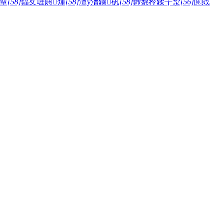
簞
[58]
鍢夊崕閼煄
[58]
澶у潽鏀矾
[58]
鍗婂矝鍒╁洯
[56]
閲戝