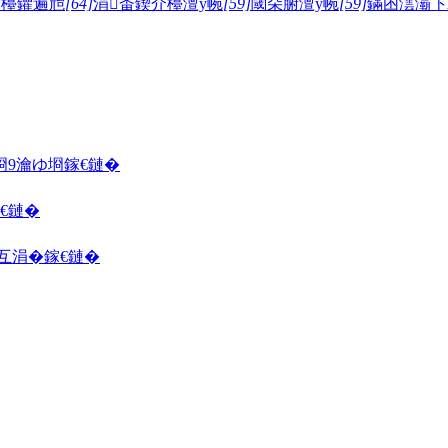
介檯鑺遍兘
[64]
涓畨鍥介檯澶у帵
[59]
閾朵腑澶у帵
[59]
鏋囨澐灞卞
埛
9瀹ゆ埛
鎵€鏈�
€鏈�
囦互涓�
鎵€鏈�