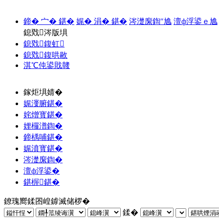
鍗� 宀� 鍖�
娓� 涓� 鍖�
涔濋緳鍧″尯
澶ф浮鍙ｅ尯
鎴戣涔版埧
鎴戣鍑虹
鎴戣鍑哄敭
淇℃伅鍙戝竷
鎵炬埧婧�
娓濅腑鍖�
姹熷寳鍖�
娌欏潽鍧�
鍗楀哺鍖�
娓濆寳鍖�
涔濋緳鍧�
澶ф浮鍙�
鍖楃鍖�
鐐瑰嚮鍒囨崲鎼滅储椤�
鍒�