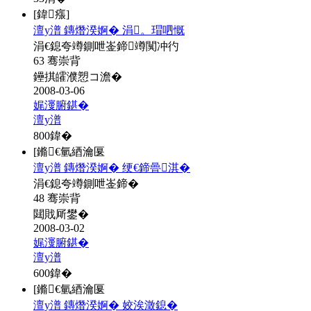
[鍏瘬]
澶у潽 鏄熸湀婀� 涓。瑁呬慨
涓€鎴夸竴鍘呭崟鍗竴闃冲彴
63 骞崇背
鑸掑皬濮愬コ澹�
2008-03-06
娓濅腑鍖�
澶у潽
800
鍏�
[鏅€氫綇瀹匽
澶у潽 鏄熸湀婀� 绠€鍗曡淇�
涓€鎴夸竴鍘呭崟鍗�
48 骞崇背
閮戝厛鐢�
2008-03-02
娓濅腑鍖�
澶у潽
600
鍏�
[鏅€氫綇瀹匽
澶у潽 鏄熸湀婀� 姣涘澂鎴�