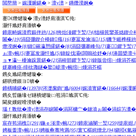
閲嶅簡
>
娓濅腑鍖�
>
澶у潽
>
鏄熸湀婀�
蹇€熸煡璇� 澶у潽妤肩洏淇℃伅:
灏忓尯妤肩洏锛�
鍗庡畤娓濆窞鏂伴兘
[126]
绔炲湴鑺卞洯
[74]
绌椾笢鑾茶姳鍥介
闂�
[19]
涓囧弸鍥介檯鍏瘬
[16]
蹇冨发瀹滃
[15]
鐖卞崕榫欓兘
熸湀婀�
[8]
鍏簵瀛愬皬鍖�
[8]
涓囧弸搴峰勾
[7]
褰鑺卞洯
[7
ぉ澶у帵
[5]
蹇冨发灏忓尯
[5]
鍏靛伐灞€闆嗚祫妤�
[4]
濞囬槼澶
ョ▼瀛﹂櫌瀹跺睘鍖�
[2]
涓栫邯鑺卞洯
[2]
鍏版尝绾㈠煄涓芥櫙
嫅
搴峰痉-绯栨灉鐩�
鐜崼澶у帵
绾㈠煄涓芥櫙
鎸夊尯鍩熸煡璇�:
鍖哄煙鏌ヨ锛�
鍗楀哺鍖�
[13978]
涔濋緳鍧″尯
[6004]
娓濆寳鍖�
[16644]
娓濅
鎸夊晢鍦堟ゼ鐩樻煡璇㈡笣涓尯淇℃伅:
閫夋嫨鍟嗗湀锛�
瑙ｆ斁纰�
澶у潽
涓存睙闂�
涓冩槦宀�
鏈濆ぉ闂�
涓婃竻瀵�
灏忓尯妤肩洏锛�
宸存笣涓栧
[291]
鍦ｅ湴澶у帵
[273]
鍗庡涵閿﹀洯
[259]
缇庡姏.
娉板畨澶у帵
[115]
娉板彜骞垮満
[95]
寰℃櫙姹熷北
[94]
鎭掗€氫