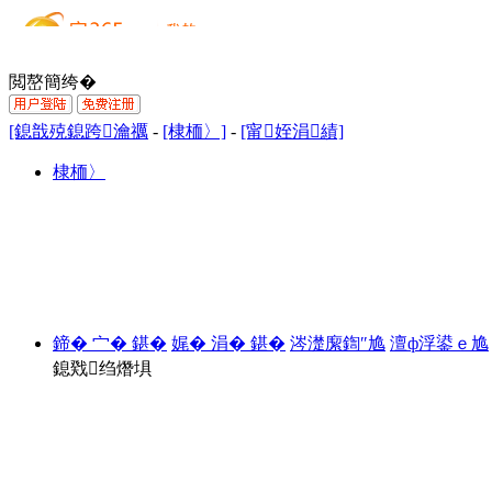
閲嶅簡绔�
[鎴戠殑鎴跨瀹禲
-
[棣栭〉]
-
[甯姪涓績]
棣栭〉
鍗� 宀� 鍖�
娓� 涓� 鍖�
涔濋緳鍧″尯
澶ф浮鍙ｅ尯
鎴戣绉熸埧