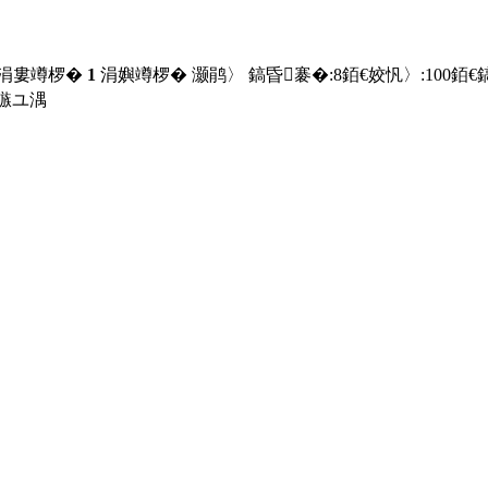
 涓婁竴椤�
1
涓嬩竴椤� 灏鹃〉 鎬昏褰�:
8
銆€姣忛〉:
100
銆€
鏃ユ湡